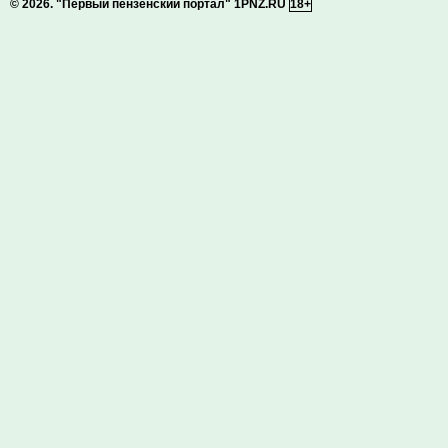
© 2026.
"Первый пензенский портал" 1PNZ.RU
18+