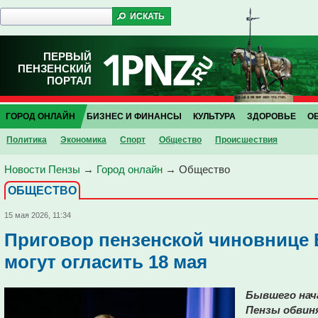
ПЕРВЫЙ
ПЕНЗЕНСКИЙ
ПОРТАЛ
ГОРОД ОНЛАЙН
БИЗНЕС И ФИНАНСЫ
КУЛЬТУРА
ЗДОРОВЬЕ
О
Политика
Экономика
Спорт
Общество
Проиcшествия
Новости Пензы
→
Город онлайн
→
Общество
ОБЩЕСТВО
15 мая 2026, 11:34
Приговор пензенской чиновнице 
могут огласить 18 мая
Бывшего нач
Пензы обвин