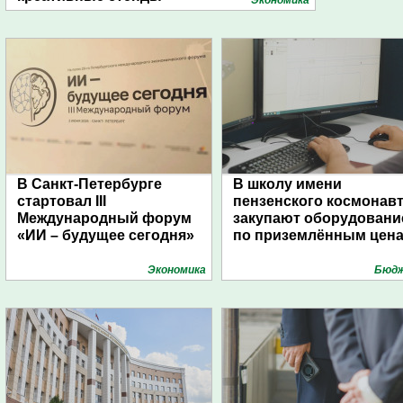
Экономика
В Санкт-Петербурге
В школу имени
стартовал III
пензенского космонав
Международный форум
закупают оборудовани
«ИИ – будущее сегодня»
по приземлённым цен
Экономика
Бюд