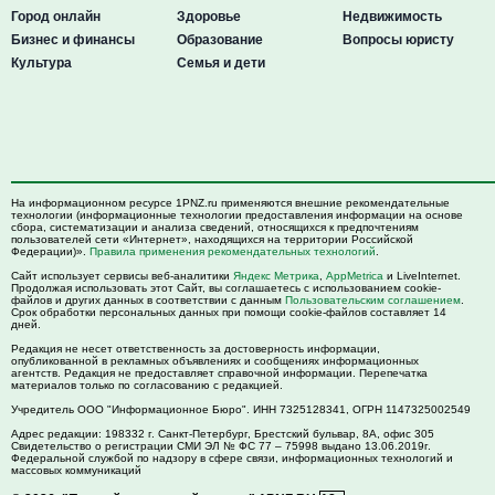
Город онлайн
Здоровье
Недвижимость
Бизнес и финансы
Образование
Вопросы юристу
Культура
Семья и дети
На информационном ресурсе 1PNZ.ru применяются внешние рекомендательные
технологии (информационные технологии предоставления информации на основе
сбора, систематизации и анализа сведений, относящихся к предпочтениям
пользователей сети «Интернет», находящихся на территории Российской
Федерации)».
Правила применения рекомендательных технологий
.
Сайт использует сервисы веб-аналитики
Яндекс Метрика
,
AppMetrica
и LiveInternet.
Продолжая использовать этот Сайт, вы соглашаетесь с использованием cookie-
файлов и других данных в соответствии с данным
Пользовательским соглашением
.
Срок обработки персональных данных при помощи cookie-файлов составляет 14
дней.
Редакция не несет ответственность за достоверность информации,
опубликованной в рекламных объявлениях и сообщениях информационных
агентств. Редакция не предоставляет справочной информации. Перепечатка
материалов только по согласованию с редакцией.
Учредитель ООО "Информационное Бюро". ИНН 7325128341, ОГРН 1147325002549
Адрес редакции:
198332
г. Санкт-Петербург,
Брестский бульвар, 8А, офис 305
Свидетельство о регистрации СМИ ЭЛ № ФС 77 – 75998 выдано 13.06.2019г.
Федеральной службой по надзору в сфере связи, информационных технологий и
массовых коммуникаций