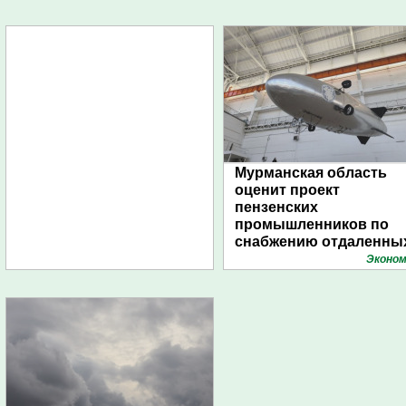
Мурманская область
оценит проект
пензенских
промышленников по
снабжению отдаленны
поселений с помощью
Эконом
дирижаблей