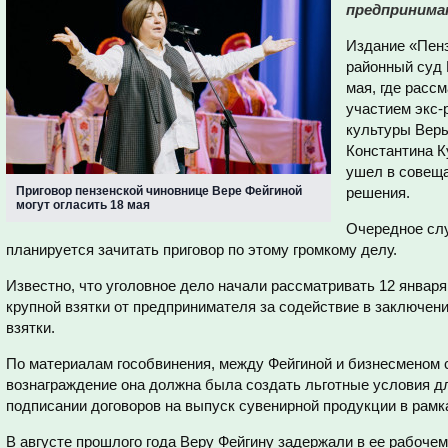
предпринима
Издание «Пенз
районный суд 
мая, где расс
участием экс-
культуры Веры
Константина К
ушел в совеща
Приговор пензенской чиновнице Вере Фейгиной
решения.
могут огласить 18 мая
Очередное слу
планируется зачитать приговор по этому громкому делу.
Известно, что уголовное дело начали рассматривать 12 январ
крупной взятки от предпринимателя за содействие в заключени
взятки.
По материалам гособвинения, между Фейгиной и бизнесменом с
вознаграждение она должна была создать льготные условия дл
подписании договоров на выпуск сувенирной продукции в рамка
В августе прошлого года Веру Фейгину задержали в ее рабочем