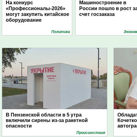
На конкурс
Машиностроение в
«Профессионалы-2026»
России пошло в рост з
могут закупить китайское
счет госзаказа
оборудование
Политика
Эконом
В Пензенской области в 5 утра
Обладат
включили сирены из-за ракетной
Кочетко
опасности
автогр
Проиcшествия