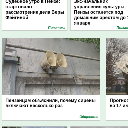
Судебное утро в Пензе:
Экс-начальник
стартовало
управления культуры
рассмотрение дела Веры
Пензы останется под
Фейгиной
домашним арестом до 
января
Политика
Полит
Пензенцам объяснили, почему сирены
Прогноз
включают несколько раз
на 17 и
Общество