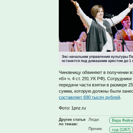
Экс-начальник управления культуры П
останется под домашним арестом до 1 
Чиновницу обвиняют в получении взят
«б» ч. 4 ст. 291 УК РФ). Сотрудни
передачи части взятки в размере 2
сумма, которую должны были занес
составляет 690 тысяч рублей
.
Фото: 1pnz.ru
Другие статьи
Люди:
Вера Фейги
по темам:
Прочее:
суд (1267)