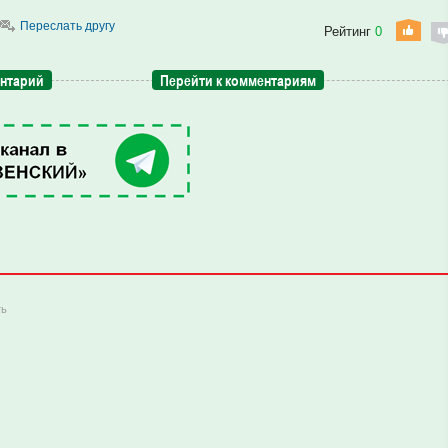
Переслать другу
Рейтинг
0
ентарий
Перейти к комментариям
ть