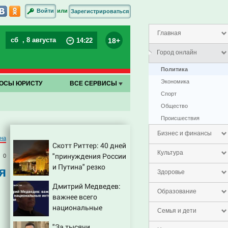
или
Войти
Зарегистрироваться
Главная
сб
, 8 августа
18+
14
:
23
Город онлайн
Политика
Экономика
ОСЫ ЮРИСТУ
ВСЕ СЕРВИСЫ
Спорт
Общество
Проиcшествия
Бизнес и финансы
на
Скотт Риттер: 40 дней
Культура
"принуждения России
0
и Путина" резко
я
Здоровье
приблизили крах
Дмитрий Медведев:
режима Зеленского
Образование
важнее всего
национальные
Семья и дети
интересы России
"За тысячи