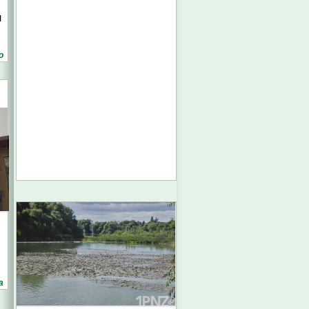
я
о
а