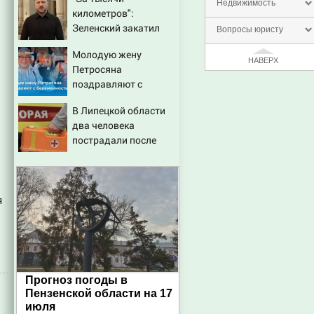
Недвижимость
километров":
Зеленский закатил
Вопросы юристу
истерику Западу
Молодую жену
после ночного удара
НАВЕРХ
Петросяна
поздравляют с
беременностью
В Липецкой области
два человека
пострадали после
падения БПЛА
я
Прогноз погоды в
Пензенской области на 17
июля