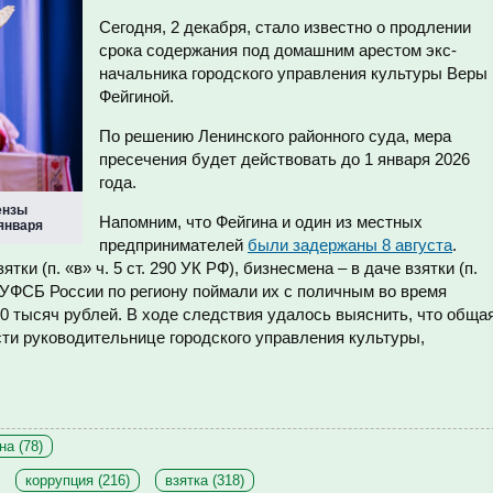
Сегодня, 2 декабря, стало известно о продлении
срока содержания под домашним арестом экс-
начальника городского управления культуры Веры
Фейгиной.
По решению Ленинского районного суда, мера
пресечения будет действовать до 1 января 2026
года.
ензы
Напомним, что Фейгина и один из местных
января
предпринимателей
были задержаны 8 августа
.
ки (п. «в» ч. 5 ст. 290 УК РФ), бизнесмена – в даче взятки (п.
ки УФСБ России по региону поймали их с поличным во время
50 тысяч рублей. В ходе следствия удалось выяснить, что обща
ти руководительнице городского управления культуры,
на (78)
коррупция (216)
взятка (318)