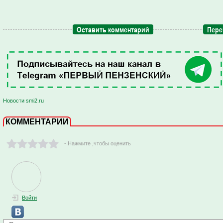
Оставить комментарий
Пере
Новости smi2.ru
КОММЕНТАРИИ
- Нажмите ,чтобы оценить
Войти