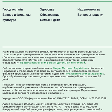
Город онлайн
Здоровье
Недвижимость
Бизнес и финансы
Образование
Вопросы юристу
Культура
Семья и дети
На информационном ресурсе 1PNZ.ru применяются внешние рекомендательные
технологии (информационные технологии предоставления информации на основе
сбора, систематизации и анализа сведений, относящихся к предпочтениям
пользователей сети «Интернет», находящихся на территории Российской
Федерации)».
Правила применения рекомендательных технологий
.
Сайт использует сервисы веб-аналитики
Яндекс Метрика
,
AppMetrica
и LiveInternet.
Продолжая использовать этот Сайт, вы соглашаетесь с использованием cookie-
файлов и других данных в соответствии с данным
Пользовательским соглашением
.
Срок обработки персональных данных при помощи cookie-файлов составляет 14
дней.
Редакция не несет ответственность за достоверность информации,
опубликованной в рекламных объявлениях и сообщениях информационных
агентств. Редакция не предоставляет справочной информации. Перепечатка
материалов только по согласованию с редакцией.
Учредитель ООО "Информационное Бюро". ИНН 7325128341, ОГРН 1147325002549
Адрес редакции:
198332
г. Санкт-Петербург,
Брестский бульвар, 8А, офис 305
Свидетельство о регистрации СМИ ЭЛ № ФС 77 – 75998 выдано 13.06.2019г.
Федеральной службой по надзору в сфере связи, информационных технологий и