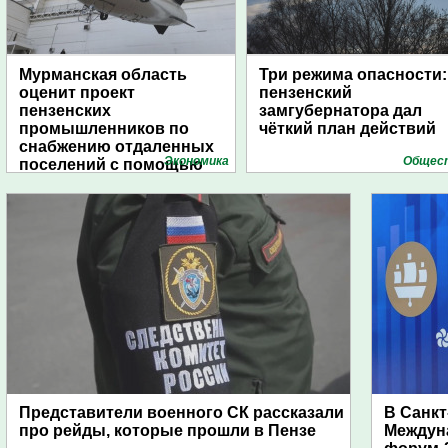
Мурманская область
Три режима опасности:
оценит проект
пензенский
пензенских
замгубернатора дал
промышленников по
чёткий план действий
снабжению отдаленных
Экономика
Общес
поселений с помощью
дирижаблей
Представители военного СК рассказали
В Санкт
про рейды, которые прошли в Пензе
Междун