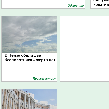
форум-2
креати
Общество
В Пензе сбили два
беспилотника – жертв нет
Проиcшествия