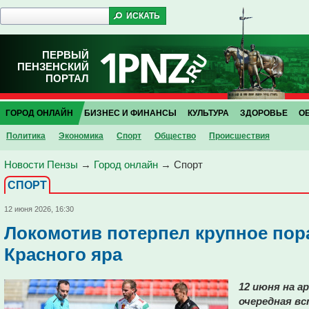
ПЕРВЫЙ
ПЕНЗЕНСКИЙ
ПОРТАЛ
ГОРОД ОНЛАЙН
БИЗНЕС И ФИНАНСЫ
КУЛЬТУРА
ЗДОРОВЬЕ
О
Политика
Экономика
Спорт
Общество
Проиcшествия
Новости Пензы
→
Город онлайн
→
Спорт
СПОРТ
12 июня 2026, 16:30
Локомотив потерпел крупное пора
Красного яра
12 июня на а
очередная вс