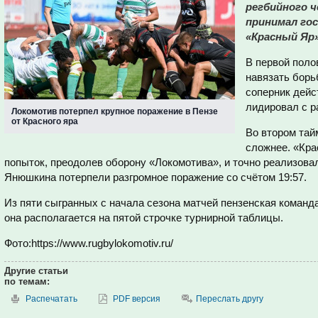
регбийного 
принимал гос
«Красный Яр»
В первой поло
навязать борь
соперник дейс
лидировал с р
Локомотив потерпел крупное поражение в Пензе
от Красного яра
Во втором тай
сложнее. «Кр
попыток, преодолев оборону «Локомотива», и точно реализова
Янюшкина потерпели разгромное поражение со счётом 19:57.
Из пяти сыгранных с начала сезона матчей пензенская команд
она располагается на пятой строчке турнирной таблицы.
Фото:https://www.rugbylokomotiv.ru/
Другие статьи
по темам:
Распечатать
PDF версия
Переслать другу