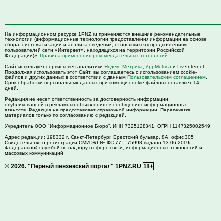
На информационном ресурсе 1PNZ.ru применяются внешние рекомендательные
технологии (информационные технологии предоставления информации на основе
сбора, систематизации и анализа сведений, относящихся к предпочтениям
пользователей сети «Интернет», находящихся на территории Российской
Федерации)».
Правила применения рекомендательных технологий
.
Сайт использует сервисы веб-аналитики
Яндекс Метрика
,
AppMetrica
и LiveInternet.
Продолжая использовать этот Сайт, вы соглашаетесь с использованием cookie-
файлов и других данных в соответствии с данным
Пользовательским соглашением
.
Срок обработки персональных данных при помощи cookie-файлов составляет 14
дней.
Редакция не несет ответственность за достоверность информации,
опубликованной в рекламных объявлениях и сообщениях информационных
агентств. Редакция не предоставляет справочной информации. Перепечатка
материалов только по согласованию с редакцией.
Учредитель ООО "Информационное Бюро". ИНН 7325128341, ОГРН 1147325002549
Адрес редакции:
198332
г. Санкт-Петербург,
Брестский бульвар, 8А, офис 305
Свидетельство о регистрации СМИ ЭЛ № ФС 77 – 75998 выдано 13.06.2019г.
Федеральной службой по надзору в сфере связи, информационных технологий и
массовых коммуникаций
© 2026.
"Первый пензенский портал" 1PNZ.RU
18+