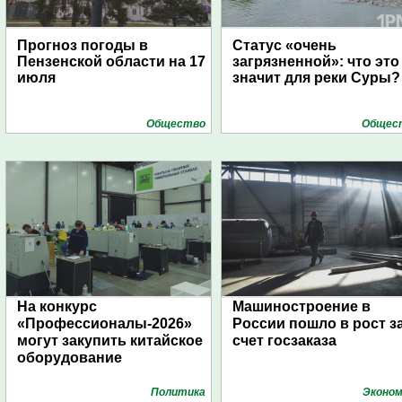
Прогноз погоды в
Статус «очень
Пензенской области на 17
загрязненной»: что это
июля
значит для реки Суры?
Общество
Общес
На конкурс
Машиностроение в
«Профессионалы-2026»
России пошло в рост з
могут закупить китайское
счет госзаказа
оборудование
Политика
Эконом