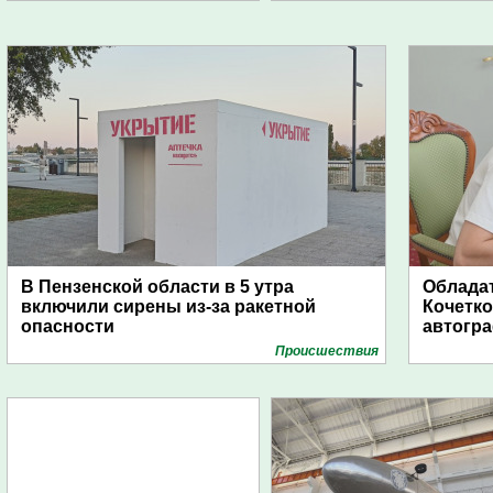
В Пензенской области в 5 утра
Обладат
включили сирены из-за ракетной
Кочетко
опасности
автогр
Проиcшествия