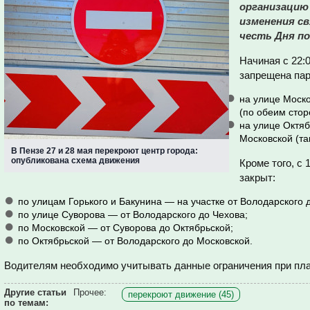
организацию
изменения св
честь Дня по
Начиная с 22:0
запрещена пар
на улице Моско
(по обеим стор
на улице Октяб
Московской (та
В Пензе 27 и 28 мая перекроют центр города:
опубликована схема движения
Кроме того, с 
закрыт:
по улицам Горького и Бакунина — на участке от Володарского 
по улице Суворова — от Володарского до Чехова;
по Московской — от Суворова до Октябрьской;
по Октябрьской — от Володарского до Московской.
Водителям необходимо учитывать данные ограничения при пл
Другие статьи
Прочее:
перекроют движение (45)
по темам: