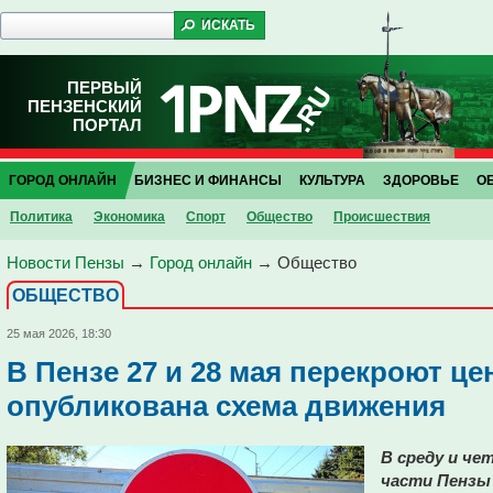
ПЕРВЫЙ
ПЕНЗЕНСКИЙ
ПОРТАЛ
ГОРОД ОНЛАЙН
БИЗНЕС И ФИНАНСЫ
КУЛЬТУРА
ЗДОРОВЬЕ
О
Политика
Экономика
Спорт
Общество
Проиcшествия
Новости Пензы
→
Город онлайн
→
Общество
ОБЩЕСТВО
25 мая 2026, 18:30
В Пензе 27 и 28 мая перекроют це
опубликована схема движения
В среду и чет
части Пензы