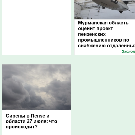
Мурманская область
оценит проект
пензенских
промышленников по
снабжению отдаленны
поселений с помощью
Эконом
дирижаблей
Сирены в Пензе и
области 27 июля: что
происходит?