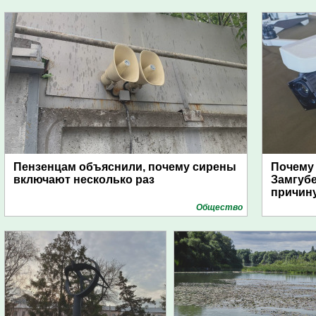
Пензенцам объяснили, почему сирены
Почему
включают несколько раз
Замгуб
причину
Общество