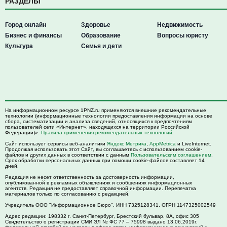
РАЗДЕЛЫ
Город онлайн
Здоровье
Недвижимость
Бизнес и финансы
Образование
Вопросы юристу
Культура
Семья и дети
На информационном ресурсе 1PNZ.ru применяются внешние рекомендательные
технологии (информационные технологии предоставления информации на основе
сбора, систематизации и анализа сведений, относящихся к предпочтениям
пользователей сети «Интернет», находящихся на территории Российской
Федерации)».
Правила применения рекомендательных технологий
.
Сайт использует сервисы веб-аналитики
Яндекс Метрика
,
AppMetrica
и LiveInternet.
Продолжая использовать этот Сайт, вы соглашаетесь с использованием cookie-
файлов и других данных в соответствии с данным
Пользовательским соглашением
.
Срок обработки персональных данных при помощи cookie-файлов составляет 14
дней.
Редакция не несет ответственность за достоверность информации,
опубликованной в рекламных объявлениях и сообщениях информационных
агентств. Редакция не предоставляет справочной информации. Перепечатка
материалов только по согласованию с редакцией.
Учредитель ООО "Информационное Бюро". ИНН 7325128341, ОГРН 1147325002549
Адрес редакции:
198332
г. Санкт-Петербург,
Брестский бульвар, 8А, офис 305
Свидетельство о регистрации СМИ ЭЛ № ФС 77 – 75998 выдано 13.06.2019г.