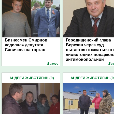
Бизнесмен Смирнов
Городищенский глава
«сделал» депутата
Березин через суд
Савичева на торгах
пытается отказаться о
«новогодних подарков
антимонопольной
Бизнес
Биз
службы
АНДРЕЙ ЖИВОТЯГИН (9)
АНДРЕЙ ЖИВОТЯГИН (9