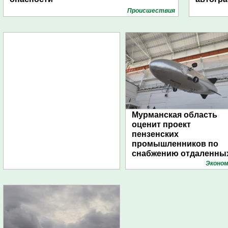
Проиcшествия
Мурманская область
оценит проект
пензенских
промышленников по
снабжению отдаленны
поселений с помощью
Эконом
дирижаблей