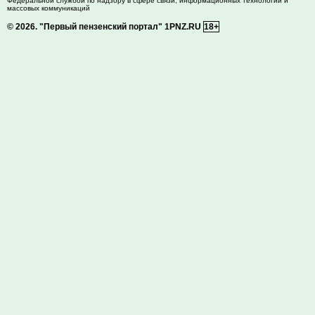
Федеральной службой по надзору в сфере связи, информационных технологий и
массовых коммуникаций
© 2026.
"Первый пензенский портал" 1PNZ.RU
18+