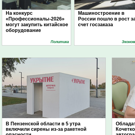
На конкурс
Машиностроение в
«Профессионалы-2026»
России пошло в рост з
могут закупить китайское
счет госзаказа
оборудование
Политика
Эконом
В Пензенской области в 5 утра
Обладат
включили сирены из-за ракетной
Кочетко
опасности
автогр