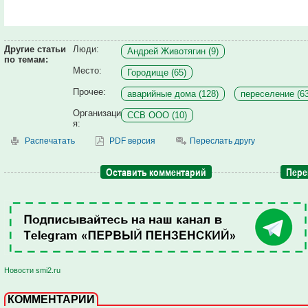
Другие статьи
Люди:
Андрей Животягин (9)
по темам:
Место:
Городище (65)
Прочее:
аварийные дома (128)
переселение (63
Организаци
ССВ ООО (10)
я:
Распечатать
PDF версия
Переслать другу
Оставить комментарий
Пере
Новости smi2.ru
КОММЕНТАРИИ