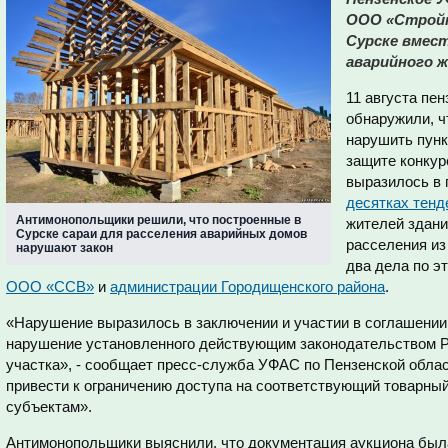
ООО «Стройк
Сурске вмест
аварийного 
11 августа пе
обнаружили, 
нарушить пунк
защите конкур
выразилось в
десятках тенд
Антимонопольщики решили, что построенные в
жителей здани
Сурске сараи для расселения аварийных домов
расселения из
нарушают закон
два дела по э
ООО «ССВ»
и
администрации Городищенского района
.
«Нарушение выразилось в заключении и участии в соглашении
нарушение установленного действующим законодательством Р
участка», - сообщает пресс-служба УФАС по Пензенской област
привести к ограничению доступа на соответствующий товарн
субъектам».
Антимонопольщики выяснили, что документация аукциона был