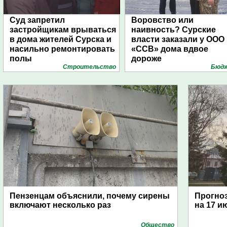
Суд запретил
Воровство или
застройщикам врываться
наивность? Сурские
в дома жителей Сурска и
власти заказали у ООО
насильно ремонтировать
«ССВ» дома вдвое
полы
дороже
Строительство
Бюд
Пензенцам объяснили, почему сирены
Прогноз
включают несколько раз
на 17 и
Общество