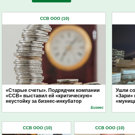
ССВ ООО (10)
«Старые счеты». Подрядчик компании
Ушли со
«ССВ» выставил ей «критическую»
«Зари»
неустойку за бизнес-инкубатор
«муниц
Бизнес
ССВ ООО (10)
ССВ ООО (10)