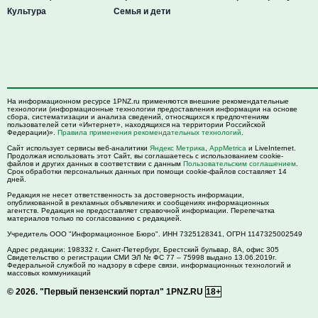
Культура
Семья и дети
На информационном ресурсе 1PNZ.ru применяются внешние рекомендательные
технологии (информационные технологии предоставления информации на основе
сбора, систематизации и анализа сведений, относящихся к предпочтениям
пользователей сети «Интернет», находящихся на территории Российской
Федерации)».
Правила применения рекомендательных технологий
.
Сайт использует сервисы веб-аналитики
Яндекс Метрика
,
AppMetrica
и LiveInternet.
Продолжая использовать этот Сайт, вы соглашаетесь с использованием cookie-
файлов и других данных в соответствии с данным
Пользовательским соглашением
.
Срок обработки персональных данных при помощи cookie-файлов составляет 14
дней.
Редакция не несет ответственность за достоверность информации,
опубликованной в рекламных объявлениях и сообщениях информационных
агентств. Редакция не предоставляет справочной информации. Перепечатка
материалов только по согласованию с редакцией.
Учредитель ООО "Информационное Бюро". ИНН 7325128341, ОГРН 1147325002549
Адрес редакции:
198332
г. Санкт-Петербург,
Брестский бульвар, 8А, офис 305
Свидетельство о регистрации СМИ ЭЛ № ФС 77 – 75998 выдано 13.06.2019г.
Федеральной службой по надзору в сфере связи, информационных технологий и
массовых коммуникаций
© 2026.
"Первый пензенский портал" 1PNZ.RU
18+