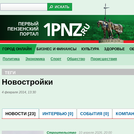
ПЕРВЫЙ
ПЕНЗЕНСКИЙ
ПОРТАЛ
ГОРОД ОНЛАЙН
БИЗНЕС И ФИНАНСЫ
КУЛЬТУРА
ЗДОРОВЬЕ
О
Политика
Экономика
Спорт
Общество
Проиcшествия
ТЕГИ
Новостройки
4 февраля 2014, 13:30
НОВОСТИ [23]
ИНТЕРВЬЮ [0]
СОБЫТИЯ [0]
КОМПАНИ
Строительство
10 апреля 2026, 20:00