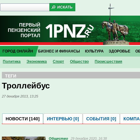
ПЕРВЫЙ
ПЕНЗЕНСКИЙ
ПОРТАЛ
ГОРОД ОНЛАЙН
БИЗНЕС И ФИНАНСЫ
КУЛЬТУРА
ЗДОРОВЬЕ
О
Политика
Экономика
Спорт
Общество
Проиcшествия
ТЕГИ
Троллейбус
27 декабря 2013, 13:25
НОВОСТИ [140]
ИНТЕРВЬЮ [0]
СОБЫТИЯ [0]
КОМПАН
Общество
29 декабря 2020, 16:38