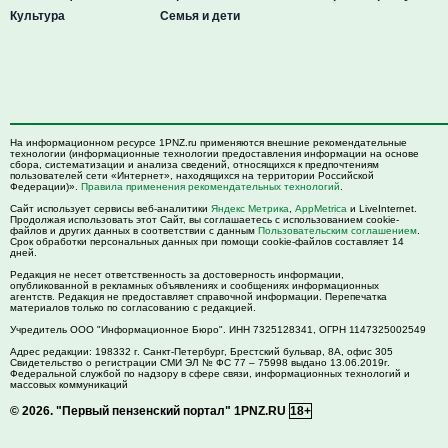
Культура
Семья и дети
На информационном ресурсе 1PNZ.ru применяются внешние рекомендательные
технологии (информационные технологии предоставления информации на основе
сбора, систематизации и анализа сведений, относящихся к предпочтениям
пользователей сети «Интернет», находящихся на территории Российской
Федерации)».
Правила применения рекомендательных технологий
.
Сайт использует сервисы веб-аналитики
Яндекс Метрика
,
AppMetrica
и LiveInternet.
Продолжая использовать этот Сайт, вы соглашаетесь с использованием cookie-
файлов и других данных в соответствии с данным
Пользовательским соглашением
.
Срок обработки персональных данных при помощи cookie-файлов составляет 14
дней.
Редакция не несет ответственность за достоверность информации,
опубликованной в рекламных объявлениях и сообщениях информационных
агентств. Редакция не предоставляет справочной информации. Перепечатка
материалов только по согласованию с редакцией.
Учредитель ООО "Информационное Бюро". ИНН 7325128341, ОГРН 1147325002549
Адрес редакции:
198332
г. Санкт-Петербург,
Брестский бульвар, 8А, офис 305
Свидетельство о регистрации СМИ ЭЛ № ФС 77 – 75998 выдано 13.06.2019г.
Федеральной службой по надзору в сфере связи, информационных технологий и
массовых коммуникаций
© 2026.
"Первый пензенский портал" 1PNZ.RU
18+