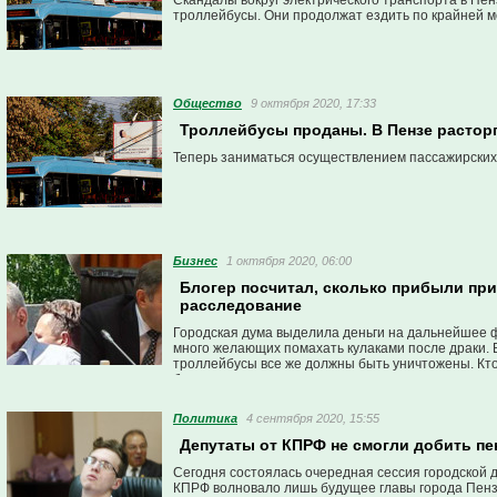
Скандалы вокруг электрического транспорта в Пен
троллейбусы. Они продолжат ездить по крайней ме
Общество
9 октября 2020, 17:33
Троллейбусы проданы. В Пензе растор
Теперь заниматься осуществлением пассажирских
Бизнес
1 октября 2020, 06:00
Блогер посчитал, сколько прибыли пр
расследование
Городская дума выделила деньги на дальнейшее ф
много желающих помахать кулаками после драки. 
троллейбусы все же должны быть уничтожены. Кт
блогеры.
Политика
4 сентября 2020, 15:55
Депутаты от КПРФ не смогли добить пе
Сегодня состоялась очередная сессия городской 
КПРФ волновало лишь будущее главы города Пен