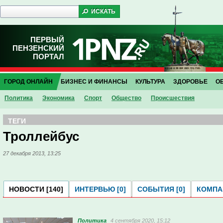
ПЕРВЫЙ
ПЕНЗЕНСКИЙ
ПОРТАЛ
ГОРОД ОНЛАЙН
БИЗНЕС И ФИНАНСЫ
КУЛЬТУРА
ЗДОРОВЬЕ
О
Политика
Экономика
Спорт
Общество
Проиcшествия
ТЕГИ
Троллейбус
27 декабря 2013, 13:25
НОВОСТИ [140]
ИНТЕРВЬЮ [0]
СОБЫТИЯ [0]
КОМПАН
Политика
4 сентября 2020, 15:12