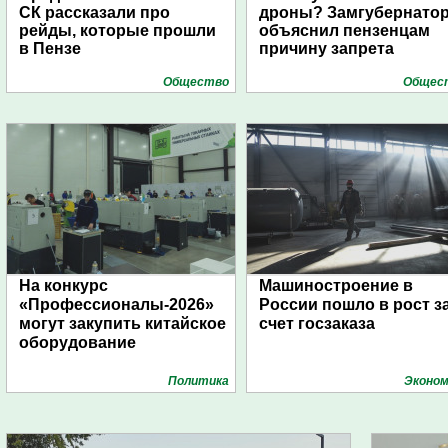
СК рассказали про
дроны? Замгубернато
рейды, которые прошли
объяснил пензенцам
в Пензе
причину запрета
Общество
Общес
На конкурс
Машиностроение в
«Профессионалы-2026»
России пошло в рост з
могут закупить китайское
счет госзаказа
оборудование
Политика
Эконом