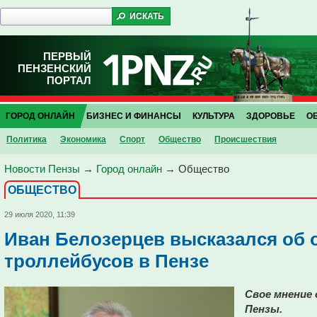
ПЕРВЫЙ
ПЕНЗЕНСКИЙ
ПОРТАЛ
ГОРОД ОНЛАЙН
БИЗНЕС И ФИНАНСЫ
КУЛЬТУРА
ЗДОРОВЬЕ
О
Политика
Экономика
Спорт
Общество
Проиcшествия
Новости Пензы
→
Город онлайн
→
Общество
ОБЩЕСТВО
29 июля 2020, 11:39
Иван Белозерцев высказался об 
троллейбусов в Пензе
Свое мнение 
Пензы.