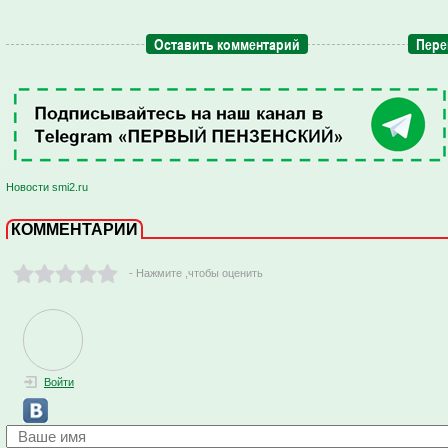
Оставить комментарий
Пере
Новости smi2.ru
КОММЕНТАРИИ
- Нажмите ,чтобы оценить
Войти