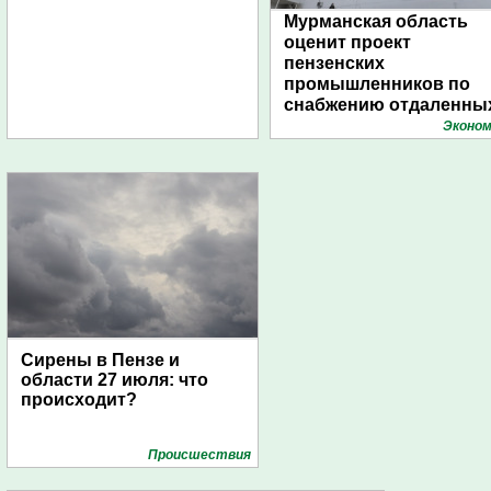
Мурманская область
оценит проект
пензенских
промышленников по
снабжению отдаленны
поселений с помощью
Эконом
дирижаблей
Сирены в Пензе и
области 27 июля: что
происходит?
Проиcшествия