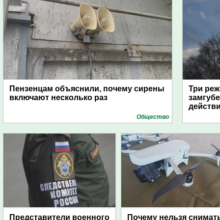
Пензенцам объяснили, почему сирены
Три реж
включают несколько раз
замгубе
действ
Общество
Представители военного
Почему нельзя снимат