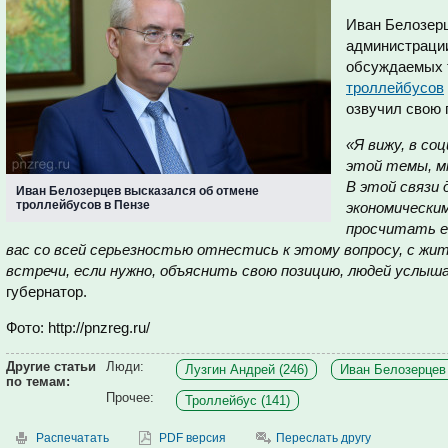
Иван Белозерц
администраци
обсуждаемых 
троллейбусов
озвучил свою 
«Я вижу, в со
этой темы, м
В этой связи 
Иван Белозерцев высказался об отмене
троллейбусов в Пензе
экономически
просчитать е
вас со всей серьезностью отнестись к этому вопросу, с жи
встречи, если нужно, объяснить свою позицию, людей услыш
губернатор.
Фото: http://pnzreg.ru/
Другие статьи
Люди:
Лузгин Андрей (246)
Иван Белозерцев 
по темам:
Прочее:
Троллейбус (141)
Распечатать
PDF версия
Переслать другу