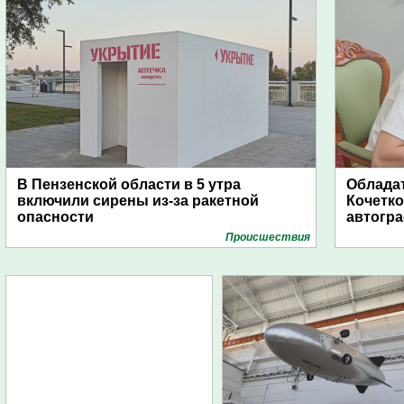
В Пензенской области в 5 утра
Обладат
включили сирены из-за ракетной
Кочетко
опасности
автогр
Проиcшествия