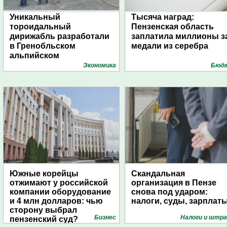
Уникальный
Тысяча наград:
тороидальный
Пензенская область
дирижабль разработали
заплатила миллионы з
в Гренобльском
медали из серебра
альпийском
университете
Экономика
Бюд
Южные корейцы
Скандальная
отжимают у российской
организация в Пензе
компании оборудование
снова под ударом:
и 4 млн долларов: чью
налоги, суды, зарплат
сторону выбрал
Бизнес
Налоги и штр
пензенский суд?