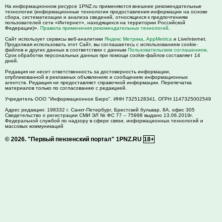
На информационном ресурсе 1PNZ.ru применяются внешние рекомендательные
технологии (информационные технологии предоставления информации на основе
сбора, систематизации и анализа сведений, относящихся к предпочтениям
пользователей сети «Интернет», находящихся на территории Российской
Федерации)».
Правила применения рекомендательных технологий
.
Сайт использует сервисы веб-аналитики
Яндекс Метрика
,
AppMetrica
и LiveInternet.
Продолжая использовать этот Сайт, вы соглашаетесь с использованием cookie-
файлов и других данных в соответствии с данным
Пользовательским соглашением
.
Срок обработки персональных данных при помощи cookie-файлов составляет 14
дней.
Редакция не несет ответственность за достоверность информации,
опубликованной в рекламных объявлениях и сообщениях информационных
агентств. Редакция не предоставляет справочной информации. Перепечатка
материалов только по согласованию с редакцией.
Учредитель ООО "Информационное Бюро". ИНН 7325128341, ОГРН 1147325002549
Адрес редакции:
198332
г. Санкт-Петербург,
Брестский бульвар, 8А, офис 305
Свидетельство о регистрации СМИ ЭЛ № ФС 77 – 75998 выдано 13.06.2019г.
Федеральной службой по надзору в сфере связи, информационных технологий и
массовых коммуникаций
© 2026.
"Первый пензенский портал" 1PNZ.RU
18+