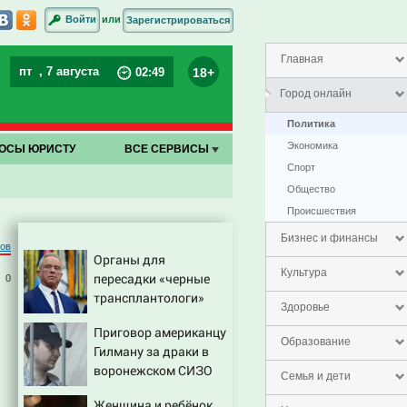
или
Войти
Зарегистрироваться
Главная
пт
, 7 августа
18+
02
:
49
Город онлайн
Политика
Экономика
ОСЫ ЮРИСТУ
ВСЕ СЕРВИСЫ
Спорт
Общество
Проиcшествия
Бизнес и финансы
ров
Органы для
Культура
пересадки «черные
0
трансплантологи»
Здоровье
извлекали у еще
Приговор американцу
живых пациентов
Образование
Гилману за драки в
воронежском СИЗО
Семья и дети
потребовали
Женщина и ребёнок