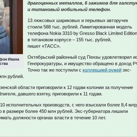
драгоценных металлов, 6 зажимов для галсту
и титановый мобильный телефон.
13 люксовых шариковых и перьевых авторучек
стоили 588 тыс. рублей. Лимитированная модель
телефона Nokia 3310 bу Gresso Black Limited Editio
в титановом корпусе – 155 тыс. рублей,
пишет «ТАСС».
Октябрьский районный суд Пензы удовлетворил и
ефон Ивана
Генпрокуратуры, и имущество обращено в доход Р
ства
Точно так же поступили с
коллекцией ружей
экс-
млн рублей.
зенской области приговорили к 12 годам колонии за получение
игеля, давшего взятку, приговорили к 11 годам.
10 исполнительных производств, с него взыскали более 8,4 мл
ф в размере более 450 млн рублей. Экс-губернатора лишили
имать должности органах власти в течение 10 лет.