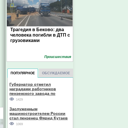
Трагедия в Беково: два
человека погибли в ДТП с
грузовиками
Проиcшествия
ПОПУЛЯРНОЕ
ОБСУЖДАЕМОЕ
Губернатор отметил
наградами работников
пензенского завода по
производству станков
1429
Заслуженным
машиностроителем России
стал пензенец Фярид Кутаев
1069