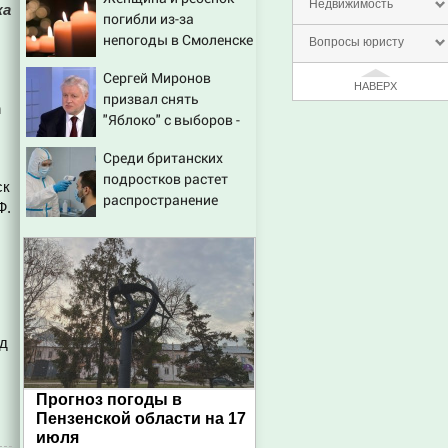
ужесточить - Новости
Недвижимость
ка
погибли из-за
на Вести.ru
непогоды в Смоленске
Вопросы юристу
Сергей Миронов
НАВЕРХ
призвал снять
n
"Яблоко" с выборов -
Новости на Вести.ru
Среди британских
подростков растет
ск
распространение
Ф.
вейпов с наркотиками
рд
Прогноз погоды в
Пензенской области на 17
июля