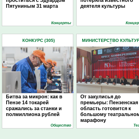
проститься с Эдуардом
потеряла известного
Пятуниным 31 марта
деятеля культуры
Концерты
Конце
КОНКУРС (305)
МИНИСТЕРСТВО КУЛЬТУ
ПЕНЗЕНСКОЙ ОБЛАСТИ (6
Битва за микрон: как в
От закулисья до
Пензе 14 токарей
премьеры: Пензенская
сражались за станки и
область готовится к
полмиллиона рублей
большому театрально
марафону
Общество
Те