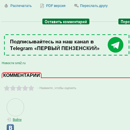
Распечатать
PDF версия
Переслать другу
Оставить комментарий
Пере
Новости smi2.ru
КОММЕНТАРИИ
- Нажмите ,чтобы оценить
Войти