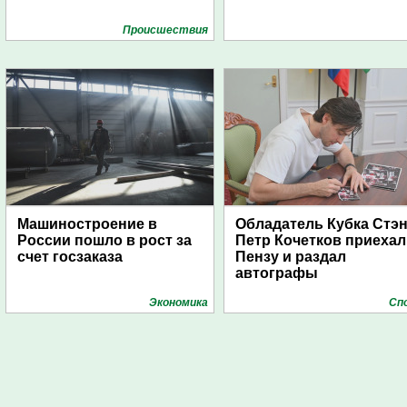
Проиcшествия
Машиностроение в
Обладатель Кубка Стэ
России пошло в рост за
Петр Кочетков приехал
счет госзаказа
Пензу и раздал
автографы
Экономика
Сп