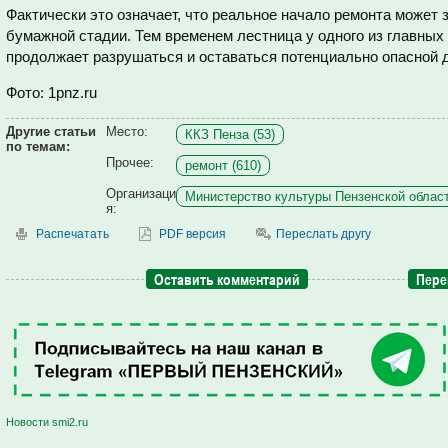
Фактически это означает, что реальное начало ремонта может з
бумажной стадии. Тем временем лестница у одного из главных
продолжает разрушаться и оставаться потенциально опасной д
Фото: 1pnz.ru
Другие статьи
Место:
ККЗ Пенза (53)
по темам:
Прочее:
ремонт (610)
Организаци
Министерство культуры Пензенской област
я:
Распечатать
PDF версия
Переслать другу
Оставить комментарий
Пере
Новости smi2.ru