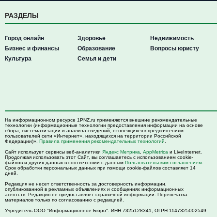
РАЗДЕЛЫ
Город онлайн
Здоровье
Недвижимость
Бизнес и финансы
Образование
Вопросы юристу
Культура
Семья и дети
На информационном ресурсе 1PNZ.ru применяются внешние рекомендательные
технологии (информационные технологии предоставления информации на основе
сбора, систематизации и анализа сведений, относящихся к предпочтениям
пользователей сети «Интернет», находящихся на территории Российской
Федерации)».
Правила применения рекомендательных технологий
.
Сайт использует сервисы веб-аналитики
Яндекс Метрика
,
AppMetrica
и LiveInternet.
Продолжая использовать этот Сайт, вы соглашаетесь с использованием cookie-
файлов и других данных в соответствии с данным
Пользовательским соглашением
.
Срок обработки персональных данных при помощи cookie-файлов составляет 14
дней.
Редакция не несет ответственность за достоверность информации,
опубликованной в рекламных объявлениях и сообщениях информационных
агентств. Редакция не предоставляет справочной информации. Перепечатка
материалов только по согласованию с редакцией.
Учредитель ООО "Информационное Бюро". ИНН 7325128341, ОГРН 1147325002549