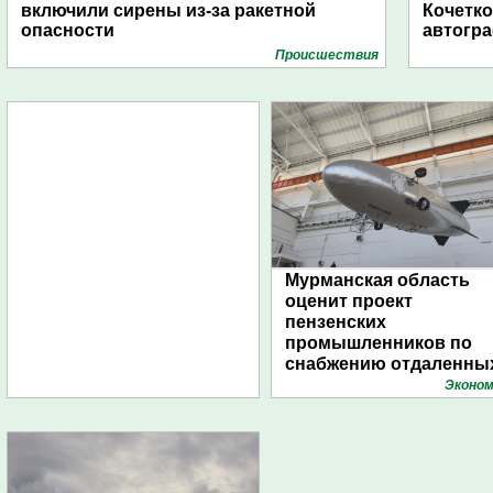
включили сирены из-за ракетной
Кочетко
опасности
автогр
Проиcшествия
Мурманская область
оценит проект
пензенских
промышленников по
снабжению отдаленны
поселений с помощью
Эконом
дирижаблей