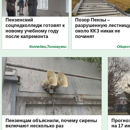
Пензенский
Позор Пензы –
соцпедколледж готовят к
разрушенную лестниц
новому учебному году
около ККЗ никак не
после капремонта
починят
Колледжи,Техникумы
Общес
Пензенцам объяснили, почему сирены
Прогноз
включают несколько раз
на 17 и