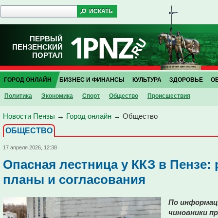
ПЕРВЫЙ
ПЕНЗЕНСКИЙ
ПОРТАЛ
ГОРОД ОНЛАЙН
БИЗНЕС И ФИНАНСЫ
КУЛЬТУРА
ЗДОРОВЬЕ
О
Политика
Экономика
Спорт
Общество
Проиcшествия
Новости Пензы
→
Город онлайн
→
Общество
ОБЩЕСТВО
17 апреля 2026, 12:38
Опасная лестница у ККЗ в Пензе: 
планы и согласования
По информаци
чиновники п