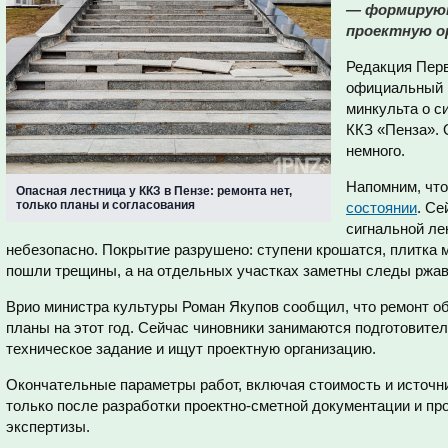
— формируют
проектную о
Редакция Перв
официальный к
минкульта о с
ККЗ «Пенза». 
немного.
Напомним, чт
Опасная лестница у ККЗ в Пензе: ремонта нет,
только планы и согласования
состоянии
. Се
сигнальной ле
небезопасно. Покрытие разрушено: ступени крошатся, плитка 
пошли трещины, а на отдельных участках заметны следы ржа
Врио министра культуры Роман Якупов сообщил, что ремонт о
планы на этот год. Сейчас чиновники занимаются подготовит
техническое задание и ищут проектную организацию.
Окончательные параметры работ, включая стоимость и источн
только после разработки проектно-сметной документации и пр
экспертизы.