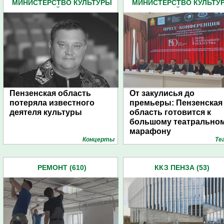
МИНИСТЕРСТВО КУЛЬТУРЫ
МИНИСТЕРСТВО КУЛЬТУ
ПЕНЗЕНСКОЙ ОБЛАСТИ (67)
ПЕНЗЕНСКОЙ ОБЛАСТИ (6
Пензенская область
От закулисья до
потеряла известного
премьеры: Пензенская
деятеля культуры
область готовится к
большому театрально
марафону
Концерты
Те
РЕМОНТ (610)
ККЗ ПЕНЗА (53)