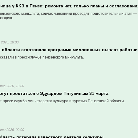
ница у ККЗ в Пензе: ремонта нет, только планы и согласовани
ензенского минкульта, сейчас чиновники проводят подготовительный этап —
изацию.
 2026, 18:00
й области стартовала программа миллионных выплат работни
казали в пресс-службе пензенского минкульта.
рта 2026, 10:00
огут проститься с Эдуардом Пятуниным 31 марта
 пресс-служба министерства культура и туризма Пензенской области.
рта 2026, 09:00
бласть потеряла известного деятеля культуры