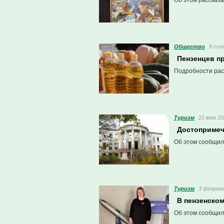
Об этом рассказа
Общество
9 сен
Пензенцев п
Подробности рас
Туризм
21 мая 20
Достопримеч
Об этом сообщили
Туризм
3 февраля
В пензенско
Об этом сообщили