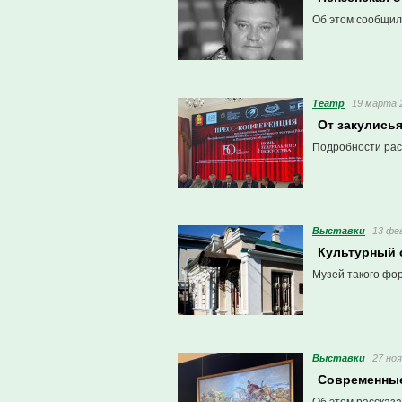
Об этом сообщили
Театр
19 марта 2
От закулись
Подробности расс
Выставки
13 фев
Культурный 
Музей такого фо
Выставки
27 ноя
Современные