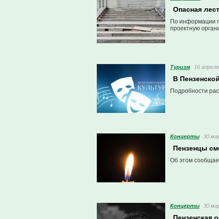
Опасная лест
По информации п
проектную орган
Туризм
16 апреля
В Пензенско
Подробности расс
Концерты
30 ма
Пензенцы см
Об этом сообщает
Концерты
30 ма
Пензенская о