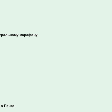
атральному марафону
 в Пензе