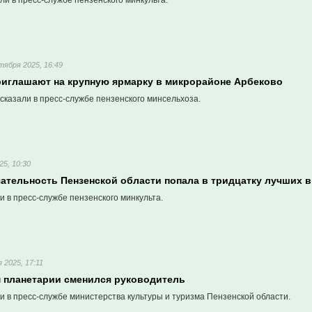
ли в пресс-службе пензенского минкульта.
тября 2025, 16:49
риглашают на крупную ярмарку в микрорайоне Арбеково
сказали в пресс-службе пензенского минсельхоза.
25, 10:30
ательность Пензенской области попала в тридцатку лучших в
 в пресс-службе пензенского минкульта.
 2025, 17:11
м планетарии сменился руководитель
 в пресс-службе министерства культуры и туризма Пензенской области.