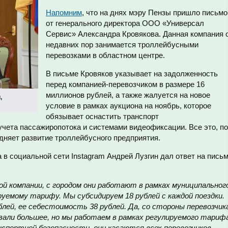
Напомним
, что на днях мэру Пензы пришло письмо
от генерального директора ООО «Универсал
Сервис» Александра Кровякова. Данная компания 
недавних пор занимается троллейбусными
перевозками в областном центре.
В письме Кровяков указывает на задолженность
перед компанией-перевозчиком в размере 16
миллионов рублей, а также жалуется на новое
,
условие в рамках аукциона на ноябрь, которое
обязывает оснастить транспорт
чета пассажиропотока и системами видеофиксации. Все это, по
дняет развитие троллейбусного предприятия.
 в социальной сети Instagram Андрей Лузгин дал ответ на пись
й компании, с городом они работают в рамках муниципальног
руемому тарифу. Мы субсидируем 18 рублей с каждой поездки.
лей, ее себестоимость 38 рублей. Да, со стороны перевозчик
вали большее, но мы работаем в рамках регулируемого тариф
спортной безопасности, они касаются всех перевозчиков,