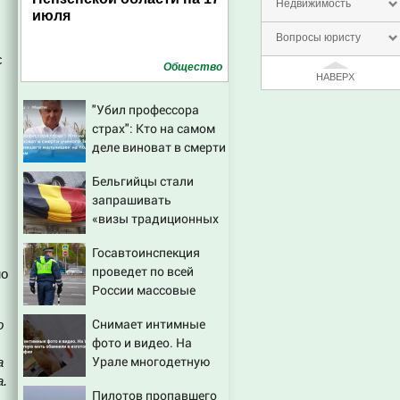
Недвижимость
июля
Вопросы юристу
с
Общество
НАВЕРХ
"Убил профессора
страх": Кто на самом
деле виноват в смерти
ученого Зезина,
Бельгийцы стали
остановившего
запрашивать
мальчишек на поле с
«визы традиционных
горохом
ценностей» в
Госавтоинспекция
посольстве РФ
проведет по всей
мо
России массовые
рейды с 10 августа
Снимает интимные
о
фото и видео. На
Урале многодетную
а
мать обвинили в
а.
Пилотов пропавшего
изготовлении