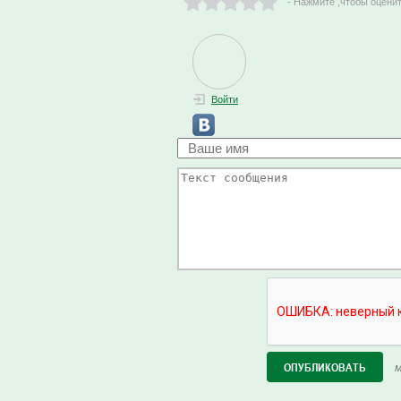
- Нажмите ,чтобы оцени
Войти
М