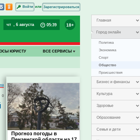
или
Войти
Зарегистрироваться
Главная
чт
, 6 августа
18+
05
:
39
Город онлайн
Политика
Экономика
ОСЫ ЮРИСТУ
ВСЕ СЕРВИСЫ
Спорт
Общество
Проиcшествия
Бизнес и финансы
на
Культура
0
й
Здоровье
Образование
Семья и дети
Прогноз погоды в
Пензенской области на 17