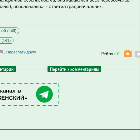
згляд, обоснованно»
, - ответил градоначальник.
рей (246)
 (141)
Переслать другу
Рейтинг
0
ентарий
Перейти к комментариям