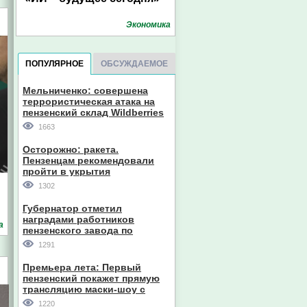
Экономика
ПОПУЛЯРНОЕ
ОБСУЖДАЕМОЕ
Мельниченко: совершена
террористическая атака на
пензенский склад Wildberries
1663
Осторожно: ракета.
Пензенцам рекомендовали
пройти в укрытия
1302
Губернатор отметил
наградами работников
а
пензенского завода по
производству станков
1291
Премьера лета: Первый
пензенский покажет прямую
трансляцию маски-шоу с
участием компании из Южной
1220