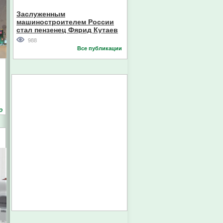
Кореи
Заслуженным
машиностроителем России
стал пензенец Фярид Кутаев
988
Все публикации
о