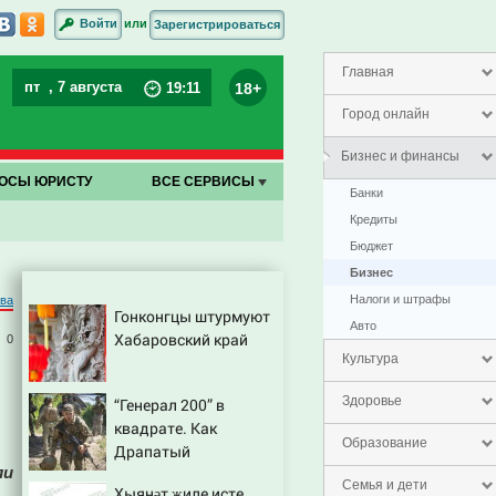
или
Войти
Зарегистрироваться
Главная
пт
, 7 августа
18+
19
:
11
Город онлайн
Бизнес и финансы
ОСЫ ЮРИСТУ
ВСЕ СЕРВИСЫ
Банки
Кредиты
Бюджет
Бизнес
Налоги и штрафы
ва
Гонконгцы штурмуют
Авто
Хабаровский край
0
Культура
Здоровье
“Генерал 200” в
квадрате. Как
Образование
Драпатый
ли
переплюнул Сырского
Семья и дети
Хыянәт җиле исте