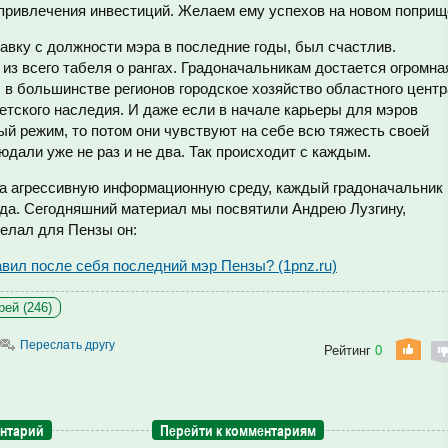
 привлечения инвестиций. Желаем ему успехов на новом поприщ
тавку с должности мэра в последние годы, был счастлив.
из всего табеля о рангах. Градоначальникам достается огромна
и: в большинстве регионов городское хозяйство областного центр
етского наследия. И даже если в начале карьеры для мэров
 режим, то потом они чувствуют на себе всю тяжесть своей
дали уже не раз и не два. Так происходит с каждым.
а агрессивную информационную среду, каждый градоначальник
ода. Сегодняшний материал мы посвятили Андрею Лузгину,
делал для Пензы он:
авил после себя последний мэр Пензы? (1pnz.ru)
рей (246)
Переслать другу
Рейтинг
0
ентарий
Перейти к комментариям