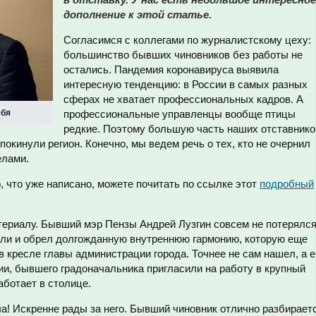
дополнение к этой статье.
Согласимся с коллегами по журналистскому цеху:
большинство бывших чиновников без работы не
остались. Пандемия коронавируса выявила
интересную тенденцию: в России в самых разных
сферах не хватает профессиональных кадров. А
ебя
профессиональные управленцы вообще птицы
редкие. Поэтому большую часть наших отставнико
окинули регион. Конечно, мы ведем речь о тех, кто не очернил
елами.
 что уже написано, можете почитать по ссылке этот
подробный
териалу. Бывший мэр Пензы Андрей Лузгин совсем не потерялся
роли и обрел долгожданную внутреннюю гармонию, которую еще
в кресле главы администрации города. Точнее не сам нашел, а е
и, бывшего градоначальника пригласили на работу в крупный
аботает в столице.
! Искренне рады за него. Бывший чиновник отлично разбирает