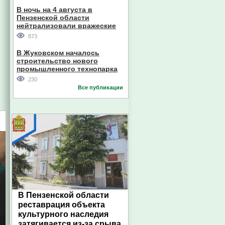
В ночь на 4 августа в
Пензенской области
нейтрализовали вражеские
дроны
873
В Жуковском началось
строительство нового
промышленного технопарка
230
Все публикации
В Пензенской области
реставрация объекта
культурного наследия
затягивается из-за срыва