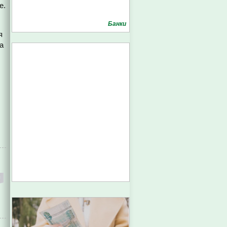
е.
Банки
я
а