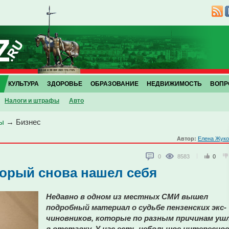
КУЛЬТУРА
ЗДОРОВЬЕ
ОБРАЗОВАНИЕ
НЕДВИЖИМОСТЬ
ВОПР
Налоги и штрафы
Авто
ы
→
Бизнес
Автор:
Елена Жуко
0
8583
0
торый снова нашел себя
Недавно в одном из местных СМИ вышел
подробный материал о судьбе пензенских экс-
чиновников, которые по разным причинам уш
в отставку. У нас есть небольшое интересное