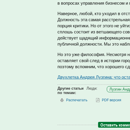
в вопросах управления бизнесом и
Наверное, любой, кто уходил в отс
Должность эта самая расстрельная 
порция критики. Но от этого не уйт
сплошь состоит из ветшающего сов
действует щадящий информационный
публичной должности. Мы это наблю
Но это уже философия. Несмотря н
оставляет свой след в истории гор
поэтому вспомним, что хорошего с
Двухлетка Андрея Лузгина: что ост
Другие статьи
Люди:
Лузгин Анд
по темам:
Распечатать
PDF версия
Оставить комм