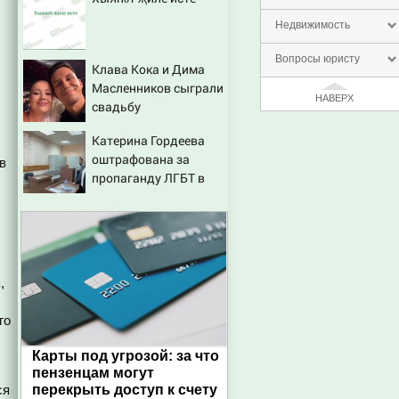
Недвижимость
Вопросы юристу
Клава Кока и Дима
Масленников сыграли
НАВЕРХ
свадьбу
Катерина Гордеева
оштрафована за
в
пропаганду ЛГБТ в
интернете - Новости
на Вести.ru
,
го
Карты под угрозой: за что
пензенцам могут
ся
перекрыть доступ к счету