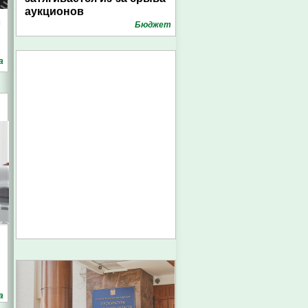
аукционов
л
Бюджет
а
а