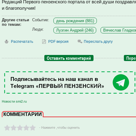
Редакций Первого пензенского портала от всей души поздравля
и благополучия!
Другие статьи
Событие:
день рождения (881)
по темам:
Люди:
Лузгин Андрей (246)
Вячеслав Гладков
Распечатать
PDF версия
Переслать другу
Оставить комментарий
Пере
Новости smi2.ru
КОММЕНТАРИИ
- Нажмите ,чтобы оценить