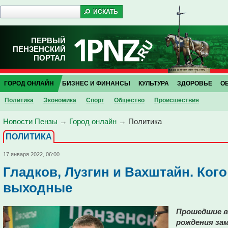
ПЕРВЫЙ
ПЕНЗЕНСКИЙ
ПОРТАЛ
ГОРОД ОНЛАЙН
БИЗНЕС И ФИНАНСЫ
КУЛЬТУРА
ЗДОРОВЬЕ
О
Политика
Экономика
Спорт
Общество
Проиcшествия
Новости Пензы
→
Город онлайн
→
Политика
ПОЛИТИКА
17 января 2022, 06:00
Гладков, Лузгин и Вахштайн. Ког
выходные
Прошедшие в
рождения за