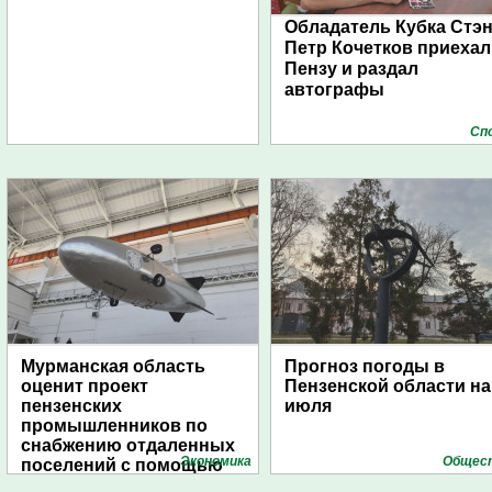
Обладатель Кубка Стэ
Петр Кочетков приехал
Пензу и раздал
автографы
Сп
Мурманская область
Прогноз погоды в
оценит проект
Пензенской области на
пензенских
июля
промышленников по
снабжению отдаленных
Экономика
Общес
поселений с помощью
дирижаблей