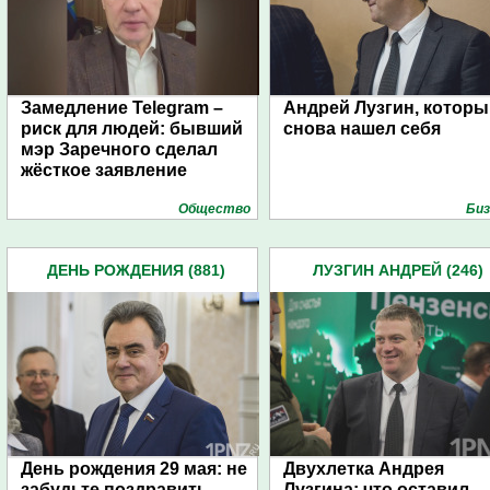
Замедление Telegram –
Андрей Лузгин, которы
риск для людей: бывший
снова нашел себя
мэр Заречного сделал
жёсткое заявление
Общество
Биз
ДЕНЬ РОЖДЕНИЯ (881)
ЛУЗГИН АНДРЕЙ (246)
День рождения 29 мая: не
Двухлетка Андрея
забудьте поздравить
Лузгина: что оставил