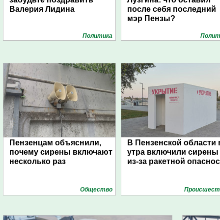
Валерия Лидина
после себя последний
мэр Пензы?
Политика
Полит
Пензенцам объяснили,
В Пензенской области 
почему сирены включают
утра включили сирены
несколько раз
из-за ракетной опасно
Общество
Проиcшест