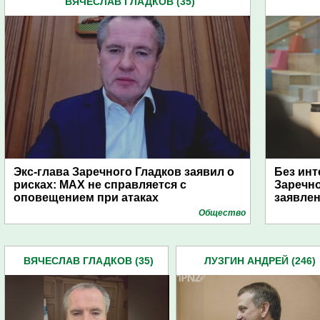
ВЯЧЕСЛАВ ГЛАДКОВ (35)
Экс-глава Заречного Гладков заявил о
Без инт
рисках: MAX не справляется с
Заречн
оповещением при атаках
заявле
Общество
ВЯЧЕСЛАВ ГЛАДКОВ (35)
ЛУЗГИН АНДРЕЙ (246)