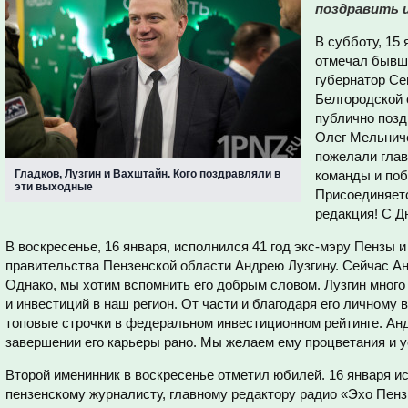
поздравить и
В субботу, 15
отмечал бывши
губернатор Се
Белгородской 
публично позд
Олег Мельниче
пожелали глав
Гладков, Лузгин и Вахштайн. Кого поздравляли в
команды и поб
эти выходные
Присоединяетс
редакция! С Д
В воскресенье, 16 января, исполнился 41 год экс-мэру Пензы
правительства Пензенской области Андрею Лузгину. Сейчас Ан
Однако, мы хотим вспомнить его добрым словом. Лузгин много
и инвестиций в наш регион. От части и благодаря его личному
топовые строчки в федеральном инвестиционном рейтинге. Анд
завершении его карьеры рано. Мы желаем ему процветания и у
Второй именинник в воскресенье отметил юбилей. 16 января и
пензенскому журналисту, главному редактору радио «Эхо Пе