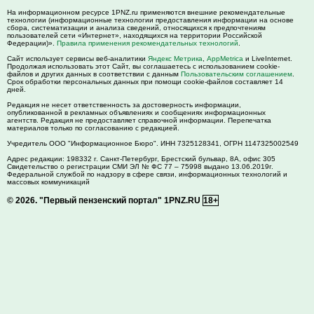
На информационном ресурсе 1PNZ.ru применяются внешние рекомендательные
технологии (информационные технологии предоставления информации на основе
сбора, систематизации и анализа сведений, относящихся к предпочтениям
пользователей сети «Интернет», находящихся на территории Российской
Федерации)».
Правила применения рекомендательных технологий
.
Сайт использует сервисы веб-аналитики
Яндекс Метрика
,
AppMetrica
и LiveInternet.
Продолжая использовать этот Сайт, вы соглашаетесь с использованием cookie-
файлов и других данных в соответствии с данным
Пользовательским соглашением
.
Срок обработки персональных данных при помощи cookie-файлов составляет 14
дней.
Редакция не несет ответственность за достоверность информации,
опубликованной в рекламных объявлениях и сообщениях информационных
агентств. Редакция не предоставляет справочной информации. Перепечатка
материалов только по согласованию с редакцией.
Учредитель ООО "Информационное Бюро". ИНН 7325128341, ОГРН 1147325002549
Адрес редакции:
198332
г. Санкт-Петербург,
Брестский бульвар, 8А, офис 305
Свидетельство о регистрации СМИ ЭЛ № ФС 77 – 75998 выдано 13.06.2019г.
Федеральной службой по надзору в сфере связи, информационных технологий и
массовых коммуникаций
© 2026.
"Первый пензенский портал" 1PNZ.RU
18+