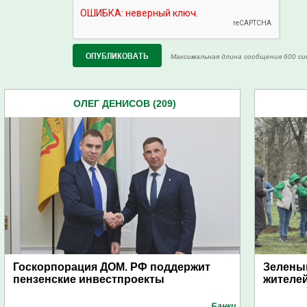
Максимальная длина сообщения 600 си
ОЛЕГ ДЕНИСОВ (209)
Госкорпорация ДОМ. РФ поддержит
Зеленый
пензенские инвестпроекты
жителе
Банки