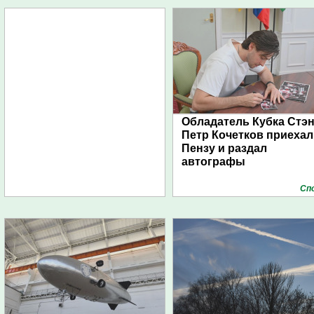
Обладатель Кубка Стэ
Петр Кочетков приехал
Пензу и раздал
автографы
Сп