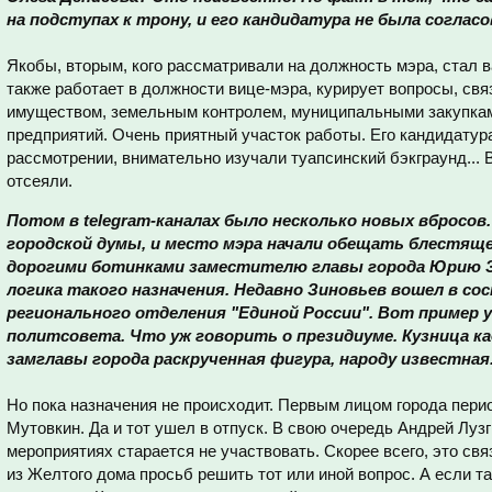
на подступах к трону, и его кандидатура не была согласо
Якобы, вторым, кого рассматривали на должность мэра, стал в
также работает в должности вице-мэра, курирует вопросы, с
имуществом, земельным контролем, муниципальными закупка
предприятий. Очень приятный участок работы. Его кандидатур
рассмотрении, внимательно изучали туапсинский бэкграунд... 
отсеяли.
Потом в telegram-каналах было несколько новых вбросов
городской думы, и место мэра начали обещать блестящ
дорогими ботинками заместителю главы города Юрию З
логика такого назначения. Недавно Зиновьев вошел в с
регионального отделения "Единой России". Вот пример у
политсовета. Что уж говорить о президиуме. Кузница кад
замглавы города раскрученная фигура, народу известная
Но пока назначения не происходит. Первым лицом города пер
Мутовкин. Да и тот ушел в отпуск. В свою очередь Андрей Луз
мероприятиях старается не участвовать. Скорее всего, это свя
из Желтого дома просьб решить тот или иной вопрос. А если та