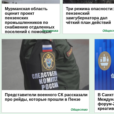
Мурманская область
Три режима опасности:
оценит проект
пензенский
пензенских
замгубернатора дал
промышленников по
чёткий план действий
снабжению отдаленных
Экономика
Общес
поселений с помощью
дирижаблей
Представители военного СК рассказали
В Санкт
про рейды, которые прошли в Пензе
Междун
форум-2
креати
Общество