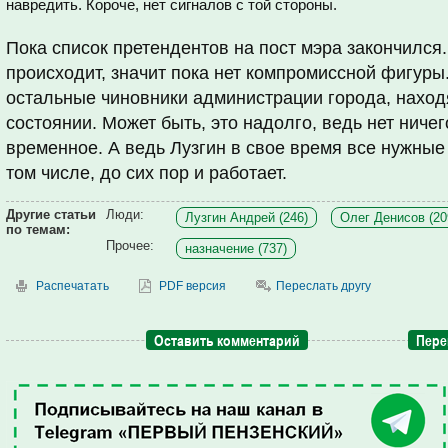
навредить. Короче, нет сигналов с той стороны.
Пока список претендентов на пост мэра закончился
происходит, значит пока нет компромиссной фигуры.
остальные чиновники администрации города, наход
состоянии. Может быть, это надолго, ведь нет ниче
временное. А ведь Лузгин в свое время все нужные 
том числе, до сих пор и работает.
Другие статьи
Люди:
Лузгин Андрей (246)
Олег Денисов (20
по темам:
Прочее:
назначение (737)
Распечатать
PDF версия
Переслать другу
Оставить комментарий
Пере