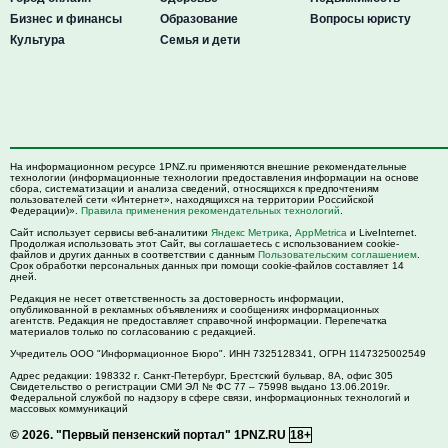
Бизнес и финансы
Образование
Вопросы юристу
Культура
Семья и дети
На информационном ресурсе 1PNZ.ru применяются внешние рекомендательные
технологии (информационные технологии предоставления информации на основе
сбора, систематизации и анализа сведений, относящихся к предпочтениям
пользователей сети «Интернет», находящихся на территории Российской
Федерации)».
Правила применения рекомендательных технологий
.
Сайт использует сервисы веб-аналитики
Яндекс Метрика
,
AppMetrica
и LiveInternet.
Продолжая использовать этот Сайт, вы соглашаетесь с использованием cookie-
файлов и других данных в соответствии с данным
Пользовательским соглашением
.
Срок обработки персональных данных при помощи cookie-файлов составляет 14
дней.
Редакция не несет ответственность за достоверность информации,
опубликованной в рекламных объявлениях и сообщениях информационных
агентств. Редакция не предоставляет справочной информации. Перепечатка
материалов только по согласованию с редакцией.
Учредитель ООО "Информационное Бюро". ИНН 7325128341, ОГРН 1147325002549
Адрес редакции:
198332
г. Санкт-Петербург,
Брестский бульвар, 8А, офис 305
Свидетельство о регистрации СМИ ЭЛ № ФС 77 – 75998 выдано 13.06.2019г.
Федеральной службой по надзору в сфере связи, информационных технологий и
массовых коммуникаций
© 2026.
"Первый пензенский портал" 1PNZ.RU
18+