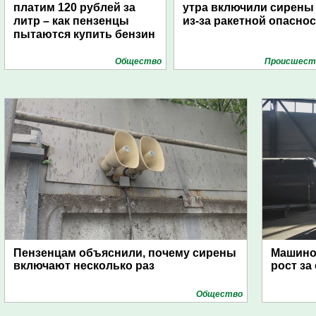
платим 120 рублей за
утра включили сирены
литр – как пензенцы
из-за ракетной опасно
пытаются купить бензин
Общество
Проиcшест
Пензенцам объяснили, почему сирены
Машино
включают несколько раз
рост за
Общество