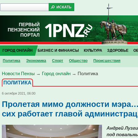
ПЕРВЫЙ
ПЕНЗЕНСКИЙ
ПОРТАЛ
ГОРОД ОНЛАЙН
БИЗНЕС И ФИНАНСЫ
КУЛЬТУРА
ЗДОРОВЬЕ
О
Политика
Экономика
Спорт
Общество
Проиcшествия
Новости Пензы
→
Город онлайн
→
Политика
ПОЛИТИКА
6 октября 2021, 06:00
Пролетая мимо должности мэра…
сих работает главой администра
Андрей Лузг
под повальн