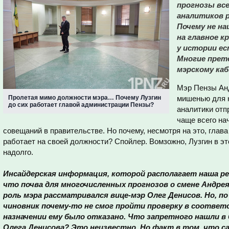
прогнозы вс
аналитиков р
Почему не на
на главное к
у истории е
Многие прет
мэрскому каб
Мэр Пензы Анд
Пролетая мимо должности мэра… Почему Лузгин
мишенью для 
до сих работает главой администрации Пензы?
аналитики отп
чаще всего на
совещаний в правительстве. Но почему, несмотря на это, глав
работает на своей должности? Спойлер. Вомзожно, Лузгин в эт
надолго.
Инсайдерская информация, которой располагает наша р
что почва для многочисленных прогнозов о смене Андре
роль мэра рассматривался вице-мэр Олег Денисов. Но, п
чиновник почему-то не смог пройти проверку в соответ
назначении ему было отказано. Что запретного нашли в 
Олега Денисова? Это неизвестно. Но факт в том, что 