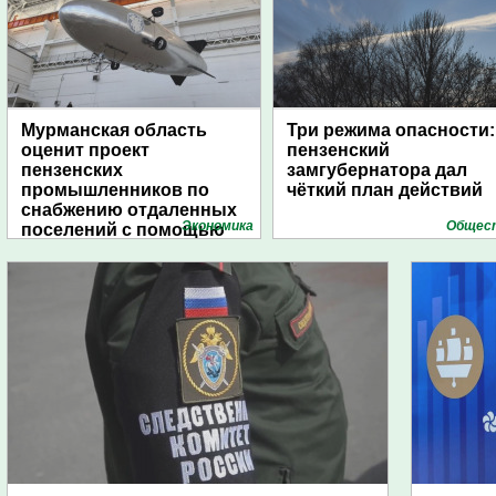
Мурманская область
Три режима опасности:
оценит проект
пензенский
пензенских
замгубернатора дал
промышленников по
чёткий план действий
снабжению отдаленных
Экономика
Общес
поселений с помощью
дирижаблей