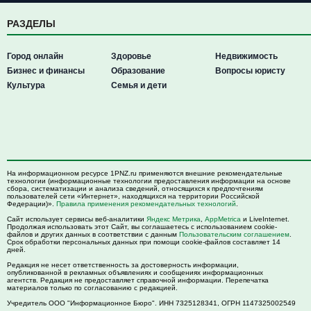
РАЗДЕЛЫ
Город онлайн
Здоровье
Недвижимость
Бизнес и финансы
Образование
Вопросы юристу
Культура
Семья и дети
На информационном ресурсе 1PNZ.ru применяются внешние рекомендательные
технологии (информационные технологии предоставления информации на основе
сбора, систематизации и анализа сведений, относящихся к предпочтениям
пользователей сети «Интернет», находящихся на территории Российской
Федерации)».
Правила применения рекомендательных технологий
.
Сайт использует сервисы веб-аналитики
Яндекс Метрика
,
AppMetrica
и LiveInternet.
Продолжая использовать этот Сайт, вы соглашаетесь с использованием cookie-
файлов и других данных в соответствии с данным
Пользовательским соглашением
.
Срок обработки персональных данных при помощи cookie-файлов составляет 14
дней.
Редакция не несет ответственность за достоверность информации,
опубликованной в рекламных объявлениях и сообщениях информационных
агентств. Редакция не предоставляет справочной информации. Перепечатка
материалов только по согласованию с редакцией.
Учредитель ООО "Информационное Бюро". ИНН 7325128341, ОГРН 1147325002549