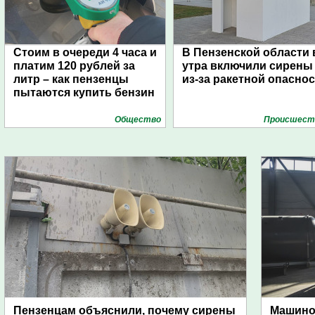
Стоим в очереди 4 часа и
В Пензенской области 
платим 120 рублей за
утра включили сирены
литр – как пензенцы
из-за ракетной опасно
пытаются купить бензин
Общество
Проиcшест
Пензенцам объяснили, почему сирены
Машино