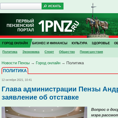
ПЕРВЫЙ
ПЕНЗЕНСКИЙ
ПОРТАЛ
ГОРОД ОНЛАЙН
БИЗНЕС И ФИНАНСЫ
КУЛЬТУРА
ЗДОРОВЬЕ
О
Политика
Экономика
Спорт
Общество
Проиcшествия
Новости Пензы
→
Город онлайн
→
Политика
ПОЛИТИКА
12 октября 2021, 10:41
Глава администрации Пензы Андр
заявление об отставке
Вопрос о до
мэра рассмот