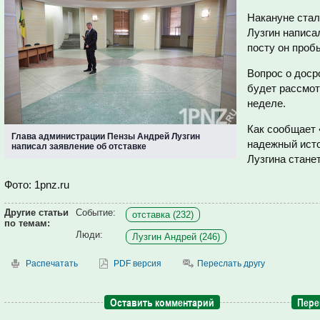
Накануне стал
Лузгин написа
посту он проб
Вопрос о дос
будет рассмот
неделе.
Как сообщает 
Глава администрации Пензы Андрей Лузгин
надежный ист
написал заявление об отставке
Лузгина станет
Фото: 1pnz.ru
Другие статьи
Событие:
отставка (232)
по темам:
Люди:
Лузгин Андрей (246)
Распечатать
PDF версия
Переслать другу
Оставить комментарий
Пере