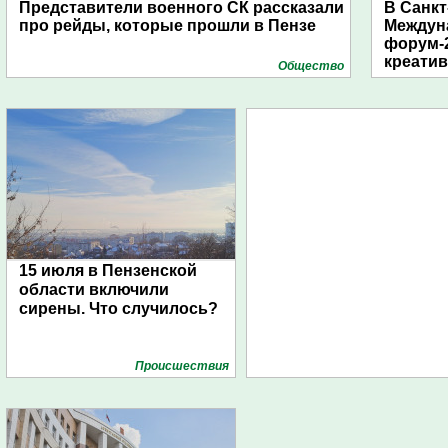
Представители военного СК рассказали
В Санкт
про рейды, которые прошли в Пензе
Междун
форум-2
креати
Общество
15 июля в Пензенской
области включили
сирены. Что случилось?
Проиcшествия