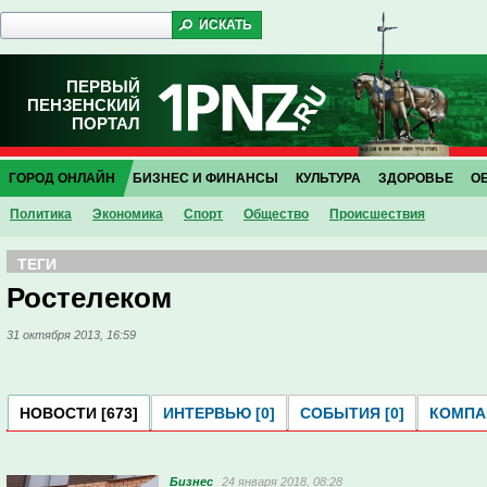
ПЕРВЫЙ
ПЕНЗЕНСКИЙ
ПОРТАЛ
ГОРОД ОНЛАЙН
БИЗНЕС И ФИНАНСЫ
КУЛЬТУРА
ЗДОРОВЬЕ
О
Политика
Экономика
Спорт
Общество
Проиcшествия
ТЕГИ
Ростелеком
31 октября 2013, 16:59
НОВОСТИ [673]
ИНТЕРВЬЮ [0]
СОБЫТИЯ [0]
КОМПАН
Бизнес
24 января 2018, 08:28