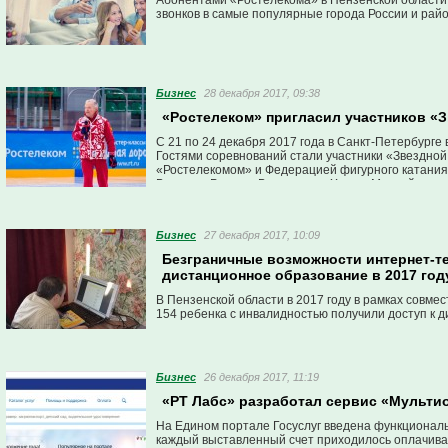
Абонентами «Ростелекома» в Пензенской области в
звонков в самые популярные города России и рай
Бизнес
28 декабря 2017, 09:38
«Ростелеком» пригласил участников «З
С 21 по 24 декабря 2017 года в Санкт-Петербург
Гостями соревнований стали участники «Звездной
«Ростелекомом» и Федерацией фигурного катания н
Вологды, Рязани, Волжского и Ханты-Мансийска.
Бизнес
27 декабря 2017, 10:09
Безграничные возможности интернет-те
дистанционное образование в 2017 год
В Пензенской области в 2017 году в рамках совм
154 ребенка с инвалидностью получили доступ к 
Бизнес
26 декабря 2017, 11:19
«РТ Лабс» разработал сервис «Мультио
На Едином портале Госуслуг введена функционал
каждый выставленный счет приходилось оплачиват