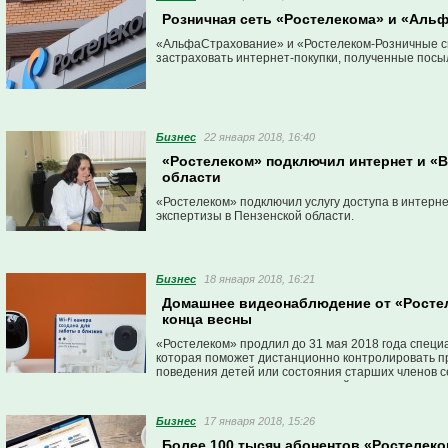
Розничная сеть «Ростелекома» и «Альф
«АльфаСтрахование» и «Ростелеком-Розничные си
застраховать интернет-покупки, полученные посы
Бизнес
22 января 2018, 16:40
«Ростелеком» подключил интернет и «
области
«Ростелеком» подключил услугу доступа в интерн
экспертизы в Пензенской области.
Бизнес
18 января 2018, 16:21
Домашнее видеонаблюдение от «Ростеле
конца весны
«Ростелеком» продлил до 31 мая 2018 года специ
которая поможет дистанционно контролировать про
поведения детей или состояния старших членов с
питомцами, следить за квартирой из отпуска или 
Бизнес
17 января 2018, 15:26
Более 100 тысяч абонентов «Ростелеко