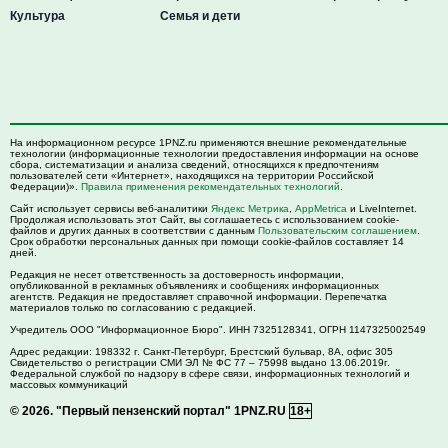
Культура
Семья и дети
На информационном ресурсе 1PNZ.ru применяются внешние рекомендательные
технологии (информационные технологии предоставления информации на основе
сбора, систематизации и анализа сведений, относящихся к предпочтениям
пользователей сети «Интернет», находящихся на территории Российской
Федерации)».
Правила применения рекомендательных технологий
.
Сайт использует сервисы веб-аналитики
Яндекс Метрика
,
AppMetrica
и LiveInternet.
Продолжая использовать этот Сайт, вы соглашаетесь с использованием cookie-
файлов и других данных в соответствии с данным
Пользовательским соглашением
.
Срок обработки персональных данных при помощи cookie-файлов составляет 14
дней.
Редакция не несет ответственность за достоверность информации,
опубликованной в рекламных объявлениях и сообщениях информационных
агентств. Редакция не предоставляет справочной информации. Перепечатка
материалов только по согласованию с редакцией.
Учредитель ООО "Информационное Бюро". ИНН 7325128341, ОГРН 1147325002549
Адрес редакции:
198332
г. Санкт-Петербург,
Брестский бульвар, 8А, офис 305
Свидетельство о регистрации СМИ ЭЛ № ФС 77 – 75998 выдано 13.06.2019г.
Федеральной службой по надзору в сфере связи, информационных технологий и
массовых коммуникаций
© 2026.
"Первый пензенский портал" 1PNZ.RU
18+