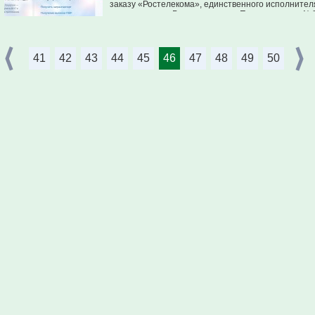
заказу «Ростелекома», единственного исполните
соответствии с Распоряжением Правительства №81
41
42
43
44
45
46
47
48
49
50