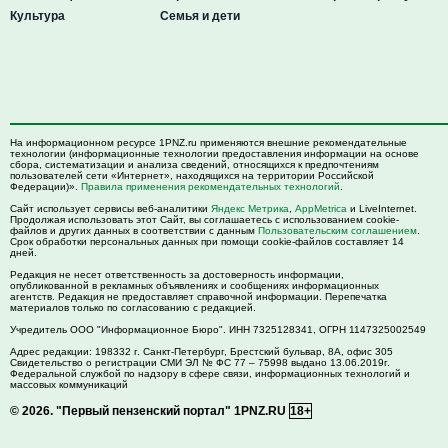
Культура
Семья и дети
На информационном ресурсе 1PNZ.ru применяются внешние рекомендательные
технологии (информационные технологии предоставления информации на основе
сбора, систематизации и анализа сведений, относящихся к предпочтениям
пользователей сети «Интернет», находящихся на территории Российской
Федерации)».
Правила применения рекомендательных технологий
.
Сайт использует сервисы веб-аналитики
Яндекс Метрика
,
AppMetrica
и LiveInternet.
Продолжая использовать этот Сайт, вы соглашаетесь с использованием cookie-
файлов и других данных в соответствии с данным
Пользовательским соглашением
.
Срок обработки персональных данных при помощи cookie-файлов составляет 14
дней.
Редакция не несет ответственность за достоверность информации,
опубликованной в рекламных объявлениях и сообщениях информационных
агентств. Редакция не предоставляет справочной информации. Перепечатка
материалов только по согласованию с редакцией.
Учредитель ООО "Информационное Бюро". ИНН 7325128341, ОГРН 1147325002549
Адрес редакции:
198332
г. Санкт-Петербург,
Брестский бульвар, 8А, офис 305
Свидетельство о регистрации СМИ ЭЛ № ФС 77 – 75998 выдано 13.06.2019г.
Федеральной службой по надзору в сфере связи, информационных технологий и
массовых коммуникаций
© 2026.
"Первый пензенский портал" 1PNZ.RU
18+