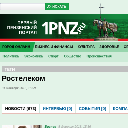
ПЕРВЫЙ
ПЕНЗЕНСКИЙ
ПОРТАЛ
ГОРОД ОНЛАЙН
БИЗНЕС И ФИНАНСЫ
КУЛЬТУРА
ЗДОРОВЬЕ
О
Политика
Экономика
Спорт
Общество
Проиcшествия
ТЕГИ
Ростелеком
31 октября 2013, 16:59
НОВОСТИ [673]
ИНТЕРВЬЮ [0]
СОБЫТИЯ [0]
КОМПАН
Бизнес
8 февраля 2018, 15:56