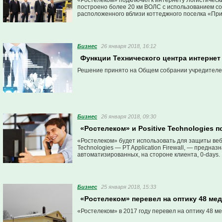
«Ростелеком» подключил к интернету Логистическ
построено более 20 км ВОЛС с использованием со
расположенного вблизи коттеджного поселка «Пр
Бизнес
26 января 2018, 16:12
Функции Технического центра интернет
Решение принято на Общем собрании учредителе
Бизнес
26 января 2018, 09:30
«Ростелеком» и Positive Technologies
«Ростелеком» будет использовать для защиты веб
Technologies ― PT Application Firewall, ― предна
автоматизированных, на стороне клиента, 0-days.
Бизнес
25 января 2018, 15:33
«Ростелеком» перевел на оптику 48 ме
«Ростелеком» в 2017 году перевел на оптику 48 м