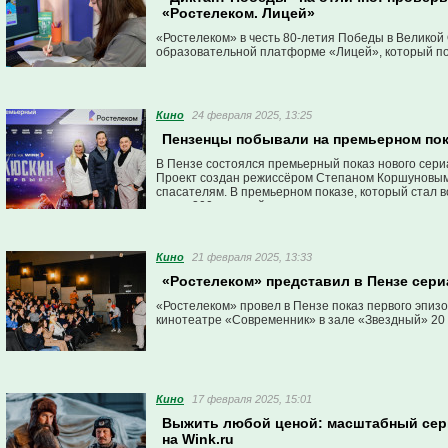
«Ростелеком. Лицей»
«Ростелеком» в честь 80-летия Победы в Велико
образовательной платформе «Лицей», который по
Кино
24 февраля 2025, 13:25
Пензенцы побывали на премьерном пок
В Пензе состоялся премьерный показ нового сер
Проект создан режиссёром Степаном Коршуновым 
спасателям. В премьерном показе, который стал 
около 200 жителей региона.
Кино
21 февраля 2025, 13:33
«Ростелеком» представил в Пензе сер
«Ростелеком» провел в Пензе показ первого эпизо
кинотеатре «Современник» в зале «Звездный» 20
Кино
17 февраля 2025, 15:01
Выжить любой ценой: масштабный сери
на Wink.ru