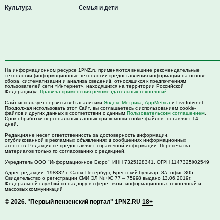
Культура
Семья и дети
На информационном ресурсе 1PNZ.ru применяются внешние рекомендательные
технологии (информационные технологии предоставления информации на основе
сбора, систематизации и анализа сведений, относящихся к предпочтениям
пользователей сети «Интернет», находящихся на территории Российской
Федерации)».
Правила применения рекомендательных технологий
.
Сайт использует сервисы веб-аналитики
Яндекс Метрика
,
AppMetrica
и LiveInternet.
Продолжая использовать этот Сайт, вы соглашаетесь с использованием cookie-
файлов и других данных в соответствии с данным
Пользовательским соглашением
.
Срок обработки персональных данных при помощи cookie-файлов составляет 14
дней.
Редакция не несет ответственность за достоверность информации,
опубликованной в рекламных объявлениях и сообщениях информационных
агентств. Редакция не предоставляет справочной информации. Перепечатка
материалов только по согласованию с редакцией.
Учредитель ООО "Информационное Бюро". ИНН 7325128341, ОГРН 1147325002549
Адрес редакции:
198332
г. Санкт-Петербург,
Брестский бульвар, 8А, офис 305
Свидетельство о регистрации СМИ ЭЛ № ФС 77 – 75998 выдано 13.06.2019г.
Федеральной службой по надзору в сфере связи, информационных технологий и
массовых коммуникаций
© 2026.
"Первый пензенский портал" 1PNZ.RU
18+