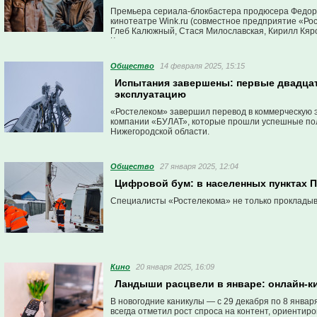
Премьера сериала-блокбастера продюсера Федора
кинотеатре Wink.ru (совместное предприятие «Рос
Глеб Калюжный, Стася Милославская, Кирилл Кяро
Коршунов.
Общество
14 февраля 2025, 15:15
Испытания завершены: первые двадца
эксплуатацию
«Ростелеком» завершил перевод в коммерческую 
компании «БУЛАТ», которые прошли успешные пол
Нижегородской области.
Общество
27 января 2025, 12:04
Цифровой бум: в населенных пунктах П
Специалисты «Ростелекома» не только прокладыв
Кино
20 января 2025, 16:09
Ландыши расцвели в январе: онлайн-ки
В новогодние каникулы — с 29 декабря по 8 январ
всегда отметил рост спроса на контент, ориентир