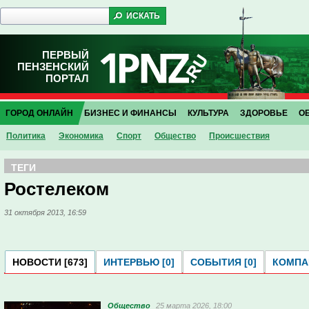
ПЕРВЫЙ
ПЕНЗЕНСКИЙ
ПОРТАЛ
ГОРОД ОНЛАЙН
БИЗНЕС И ФИНАНСЫ
КУЛЬТУРА
ЗДОРОВЬЕ
О
Политика
Экономика
Спорт
Общество
Проиcшествия
ТЕГИ
Ростелеком
31 октября 2013, 16:59
НОВОСТИ [673]
ИНТЕРВЬЮ [0]
СОБЫТИЯ [0]
КОМПАН
Общество
25 марта 2026, 18:00