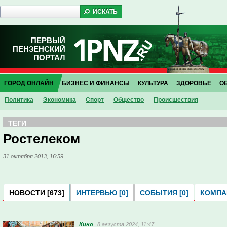
ПЕРВЫЙ
ПЕНЗЕНСКИЙ
ПОРТАЛ
ГОРОД ОНЛАЙН
БИЗНЕС И ФИНАНСЫ
КУЛЬТУРА
ЗДОРОВЬЕ
О
Политика
Экономика
Спорт
Общество
Проиcшествия
ТЕГИ
Ростелеком
31 октября 2013, 16:59
НОВОСТИ [673]
ИНТЕРВЬЮ [0]
СОБЫТИЯ [0]
КОМПАН
Кино
8 августа 2024, 11:47