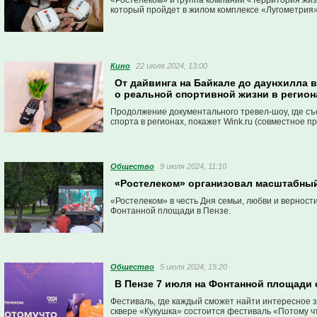
«Ростелеком» и группа компаний «Территория жиз
который пройдет в жилом комплексе «Лугометрия»
Кино
22 июля 2024, 13:00
От дайвинга на Байкале до даунхилла в
о реальной спортивной жизни в регион
Продолжение документального тревел-шоу, где съе
спорта в регионах, покажет Wink.ru (совместное 
Общество
9 июля 2024, 11:10
«Ростелеком» организовал масштабны
«Ростелеком» в честь Дня семьи, любви и вернос
Фонтанной площади в Пензе.
Общество
5 июля 2024, 15:20
В Пензе 7 июля на Фонтанной площади
Фестиваль, где каждый сможет найти интересное 
сквере «Кукушка» состоится фестиваль «Потому чт