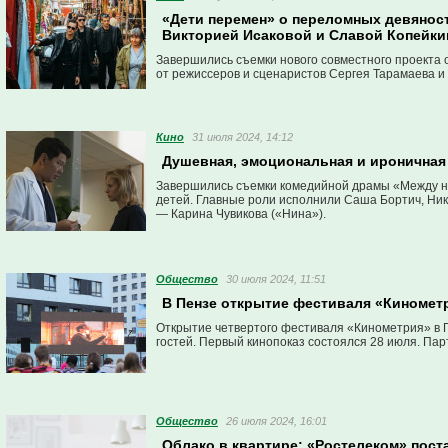
«Дети перемен» о переломных девяност
Викторией Исаковой и Славой Копейк
Завершились съемки нового совместного проекта 
от режиссеров и сценаристов Сергея Тарамаева и
Кино
31 июля 2024, 14:12
Душевная, эмоциональная и ироничная
Завершились съемки комедийной драмы «Между на
детей. Главные роли исполнили Саша Бортич, Ник
— Карина Чувикова («Нина»).
Общество
30 июля 2024, 11:51
В Пензе открытие фестиваля «Киномет
Открытие четвертого фестиваля «Кинометрия» в П
гостей. Первый кинопоказ состоялся 28 июля. П
Общество
26 июля 2024, 16:01
Облако в квартире: «Ростелеком» пост