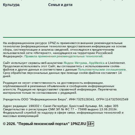
Культура
Семья и дети
На информационном ресурсе 1PNZ.ru применяются внешние рекомендательные
технологии (информационные технологии предоставления информации на основе
сбора, систематизации и анализа сведений, относящихся к предпочтениям
пользователей сети «Интернет», находящихся на территории Российской
Федерации)».
Правила применения рекомендательных технологий
.
Сайт использует сервисы веб-аналитики
Яндекс Метрика
,
AppMetrica
и LiveInternet.
Продолжая использовать этот Сайт, вы соглашаетесь с использованием cookie-
файлов и других данных в соответствии с данным
Пользовательским соглашением
.
Срок обработки персональных данных при помощи cookie-файлов составляет 14
дней.
Редакция не несет ответственность за достоверность информации,
опубликованной в рекламных объявлениях и сообщениях информационных
агентств. Редакция не предоставляет справочной информации. Перепечатка
материалов только по согласованию с редакцией.
Учредитель ООО "Информационное Бюро". ИНН 7325128341, ОГРН 1147325002549
Адрес редакции:
198332
г. Санкт-Петербург,
Брестский бульвар, 8А, офис 305
Свидетельство о регистрации СМИ ЭЛ № ФС 77 – 75998 выдано 13.06.2019г.
Федеральной службой по надзору в сфере связи, информационных технологий и
массовых коммуникаций
© 2026.
"Первый пензенский портал" 1PNZ.RU
18+