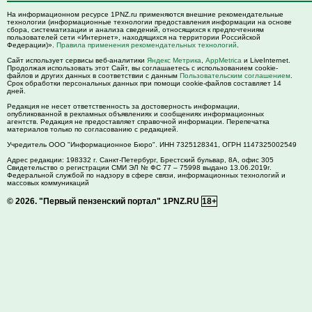
На информационном ресурсе 1PNZ.ru применяются внешние рекомендательные
технологии (информационные технологии предоставления информации на основе
сбора, систематизации и анализа сведений, относящихся к предпочтениям
пользователей сети «Интернет», находящихся на территории Российской
Федерации)».
Правила применения рекомендательных технологий
.
Сайт использует сервисы веб-аналитики
Яндекс Метрика
,
AppMetrica
и LiveInternet.
Продолжая использовать этот Сайт, вы соглашаетесь с использованием cookie-
файлов и других данных в соответствии с данным
Пользовательским соглашением
.
Срок обработки персональных данных при помощи cookie-файлов составляет 14
дней.
Редакция не несет ответственность за достоверность информации,
опубликованной в рекламных объявлениях и сообщениях информационных
агентств. Редакция не предоставляет справочной информации. Перепечатка
материалов только по согласованию с редакцией.
Учредитель ООО "Информационное Бюро". ИНН 7325128341, ОГРН 1147325002549
Адрес редакции:
198332
г. Санкт-Петербург,
Брестский бульвар, 8А, офис 305
Свидетельство о регистрации СМИ ЭЛ № ФС 77 – 75998 выдано 13.06.2019г.
Федеральной службой по надзору в сфере связи, информационных технологий и
массовых коммуникаций
© 2026.
"Первый пензенский портал" 1PNZ.RU
18+