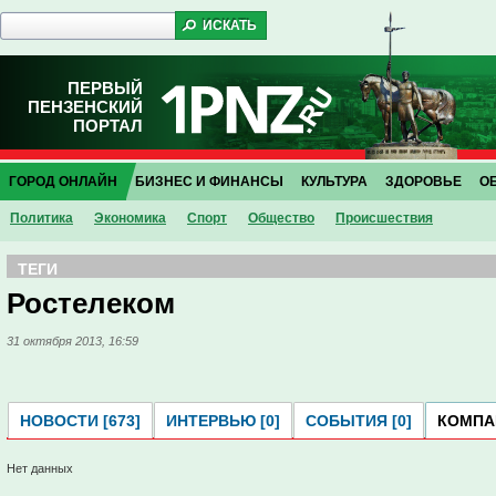
ПЕРВЫЙ
ПЕНЗЕНСКИЙ
ПОРТАЛ
ГОРОД ОНЛАЙН
БИЗНЕС И ФИНАНСЫ
КУЛЬТУРА
ЗДОРОВЬЕ
О
Политика
Экономика
Спорт
Общество
Проиcшествия
ТЕГИ
Ростелеком
31 октября 2013, 16:59
НОВОСТИ [673]
ИНТЕРВЬЮ [0]
СОБЫТИЯ [0]
КОМПАН
Нет данных