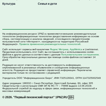
Культура
Семья и дети
На информационном ресурсе 1PNZ.ru применяются внешние рекомендательные
технологии (информационные технологии предоставления информации на основе
сбора, систематизации и анализа сведений, относящихся к предпочтениям
пользователей сети «Интернет», находящихся на территории Российской
Федерации)».
Правила применения рекомендательных технологий
.
Сайт использует сервисы веб-аналитики
Яндекс Метрика
,
AppMetrica
и LiveInternet.
Продолжая использовать этот Сайт, вы соглашаетесь с использованием cookie-
файлов и других данных в соответствии с данным
Пользовательским соглашением
.
Срок обработки персональных данных при помощи cookie-файлов составляет 14
дней.
Редакция не несет ответственность за достоверность информации,
опубликованной в рекламных объявлениях и сообщениях информационных
агентств. Редакция не предоставляет справочной информации. Перепечатка
материалов только по согласованию с редакцией.
Учредитель ООО "Информационное Бюро". ИНН 7325128341, ОГРН 1147325002549
Адрес редакции:
198332
г. Санкт-Петербург,
Брестский бульвар, 8А, офис 305
Свидетельство о регистрации СМИ ЭЛ № ФС 77 – 75998 выдано 13.06.2019г.
Федеральной службой по надзору в сфере связи, информационных технологий и
массовых коммуникаций
© 2026.
"Первый пензенский портал" 1PNZ.RU
18+