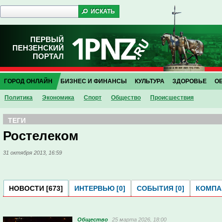
ПЕРВЫЙ
ПЕНЗЕНСКИЙ
ПОРТАЛ
ГОРОД ОНЛАЙН
БИЗНЕС И ФИНАНСЫ
КУЛЬТУРА
ЗДОРОВЬЕ
О
Политика
Экономика
Спорт
Общество
Проиcшествия
ТЕГИ
Ростелеком
31 октября 2013, 16:59
НОВОСТИ [673]
ИНТЕРВЬЮ [0]
СОБЫТИЯ [0]
КОМПАН
Общество
25 марта 2026, 18:00