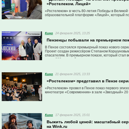
«Ростелеком. Лицей»
«Ростелеком» в честь 80-летия Победы в Велико
образовательной платформе «Лицей», который по
Кино
24 февраля 2025, 13:25
Пензенцы побывали на премьерном пок
В Пензе состоялся премьерный показ нового сер
Проект создан режиссёром Степаном Коршуновым 
спасателям. В премьерном показе, который стал 
около 200 жителей региона.
Кино
21 февраля 2025, 13:33
«Ростелеком» представил в Пензе сер
«Ростелеком» провел в Пензе показ первого эпизо
кинотеатре «Современник» в зале «Звездный» 20
Кино
17 февраля 2025, 15:01
Выжить любой ценой: масштабный сери
на Wink.ru