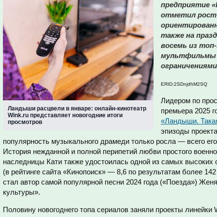
предприятие «
отметил рост 
ориентированн
также на праз
восемь из топ-
мультфильмы 
ограничениями 
ERID:2SDnjdhM2SQ
Лидером по прос
Ландыши расцвели в январе: онлайн-кинотеатр
премьера 2025 го
Wink.ru представляет новогодние итоги
«Ландыши. Така
просмотров
эпизоды проекта
популярность музыкального драмеди только росла — всего его
История нежданной и полной перипетий любви простого военн
наследницы Кати также удостоилась одной из самых высоких о
(в рейтинге сайта «Кинопоиск» — 8,6 по результатам более 142
стал автор самой популярной песни 2024 года («Поезда») Жен
культуры».
Половину новогоднего топа сериалов заняли проекты линейки Wi