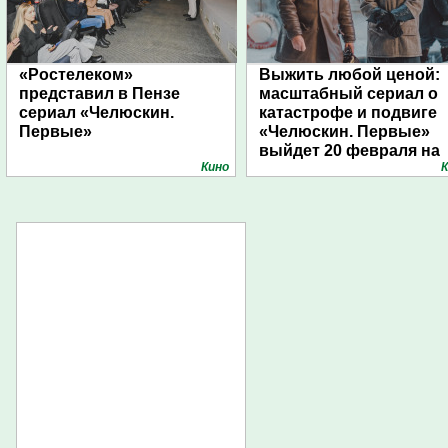
«Ростелеком»
Выжить любой ценой:
представил в Пензе
масштабный сериал о
сериал «Челюскин.
катастрофе и подвиге
Первые»
«Челюскин. Первые»
выйдет 20 февраля на
Кино
К
Wink.ru