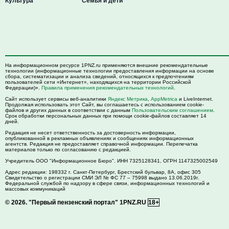
Культура
Семья и дети
На информационном ресурсе 1PNZ.ru применяются внешние рекомендательные
технологии (информационные технологии предоставления информации на основе
сбора, систематизации и анализа сведений, относящихся к предпочтениям
пользователей сети «Интернет», находящихся на территории Российской
Федерации)».
Правила применения рекомендательных технологий
.
Сайт использует сервисы веб-аналитики
Яндекс Метрика
,
AppMetrica
и LiveInternet.
Продолжая использовать этот Сайт, вы соглашаетесь с использованием cookie-
файлов и других данных в соответствии с данным
Пользовательским соглашением
.
Срок обработки персональных данных при помощи cookie-файлов составляет 14
дней.
Редакция не несет ответственность за достоверность информации,
опубликованной в рекламных объявлениях и сообщениях информационных
агентств. Редакция не предоставляет справочной информации. Перепечатка
материалов только по согласованию с редакцией.
Учредитель ООО "Информационное Бюро". ИНН 7325128341, ОГРН 1147325002549
Адрес редакции:
198332
г. Санкт-Петербург,
Брестский бульвар, 8А, офис 305
Свидетельство о регистрации СМИ ЭЛ № ФС 77 – 75998 выдано 13.06.2019г.
Федеральной службой по надзору в сфере связи, информационных технологий и
массовых коммуникаций
© 2026.
"Первый пензенский портал" 1PNZ.RU
18+