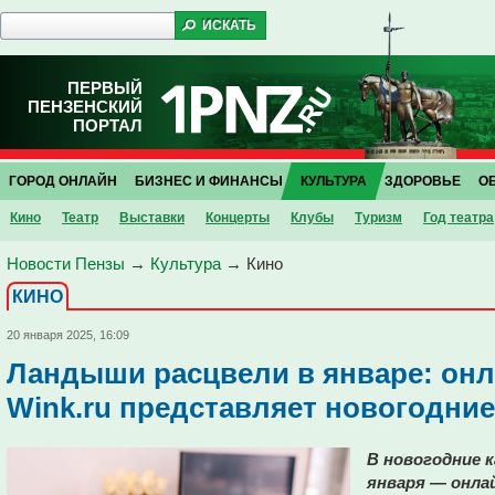
ПЕРВЫЙ
ПЕНЗЕНСКИЙ
ПОРТАЛ
ГОРОД ОНЛАЙН
БИЗНЕС И ФИНАНСЫ
КУЛЬТУРА
ЗДОРОВЬЕ
О
Кино
Театр
Выставки
Концерты
Клубы
Туризм
Год театра
Новости Пензы
→
Культура
→
Кино
КИНО
20 января 2025, 16:09
Ландыши расцвели в январе: онл
Wink.ru представляет новогодни
В новогодние к
января — онла