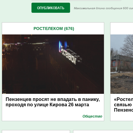
Максимальная длина сообщения 600 си
РОСТЕЛЕКОМ (676)
Пензенцев просят не впадать в панику,
«Росте
проходя по улице Кирова 26 марта
связью
Пензен
Общество