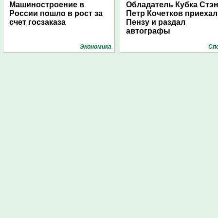
Машиностроение в
Обладатель Кубка Стэ
России пошло в рост за
Петр Кочетков приехал
счет госзаказа
Пензу и раздал
автографы
Экономика
Сп