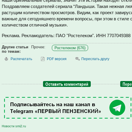
наши оригинальные сериалы, значит эти истории находят откл
Поздравляем создателей сериала “Ландыши. Такая нежная люб
растущим количеством просмотров. Видим, как проект завируси
важные для сегодняшнего времени вопросы, при этом в стиле 
количеством отличной музыки».
Реклама. Рекламодатель: ПАО "Ростелеком". ИНН 7707049388
Другие статьи
Прочее:
Ростелеком (676)
по темам:
Распечатать
PDF версия
Переслать другу
Оставить комментарий
Пере
Новости smi2.ru