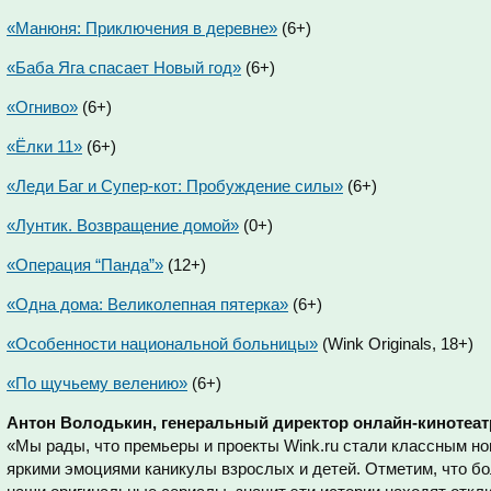
«Манюня: Приключения в деревне»
(6+)
«Баба Яга спасает Новый год»
(6+)
«Огниво»
(6+)
«Ёлки 11»
(6+)
«Леди Баг и Супер-кот: Пробуждение силы»
(6+)
«Лунтик. Возвращение домой»
(0+)
«Операция “Панда”»
(12+)
«Одна дома: Великолепная пятерка»
(6+)
«Особенности национальной больницы»
(Wink Originals, 18+)
«По щучьему велению»
(6+)
Антон Володькин, генеральный директор онлайн-кинотеа
«Мы рады, что премьеры и проекты Wink.ru стали классным но
яркими эмоциями каникулы взрослых и детей. Отметим, что 