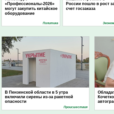
«Профессионалы-2026»
России пошло в рост з
могут закупить китайское
счет госзаказа
оборудование
Политика
Эконом
В Пензенской области в 5 утра
Обладат
включили сирены из-за ракетной
Кочетко
опасности
автогр
Проиcшествия