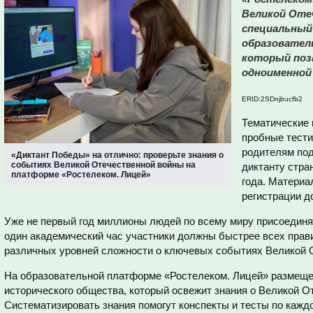
Великой Оте
специальный
образовател
который поз
одноименной 
ERID:2SDnjbucfb2
Тематические 
пробные тести
родителям под
«Диктант Победы» на отлично: проверьте знания о
событиях Великой Отечественной войны на
диктанту стра
платформе «Ростелеком. Лицей»
года. Материа
регистрации до
Уже не первый год миллионы людей по всему миру присоедин
один академический час участники должны быстрее всех прави
различных уровней сложности о ключевых событиях Великой 
На образовательной платформе «Ростелеком. Лицей» размещен
исторического общества, который освежит знания о Великой О
Систематизировать знания помогут конспекты и тесты по кажд