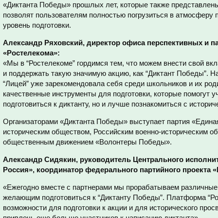
«Диктанта Победы» прошлых лет, которые также представлен
позволят пользователям полностью погрузиться в атмосферу 
уровень подготовки.
Александр Ряховский, директор офиса перспективных и п
«Ростелекома»:
«Мы в “Ростелекоме” гордимся тем, что можем внести свой вк
и поддержать такую значимую акцию, как “Диктант Победы”. 
“Лицей” уже зарекомендовала себя среди школьников и их ро
качественные инструменты для подготовки, которые помогут у
подготовиться к диктанту, но и лучше познакомиться с истори
Организаторами «Диктанта Победы» выступает партия «Единая
историческим обществом, Российским военно-историческим о
общественным движением «Волонтеры Победы».
Александр Сидякин, руководитель Центрального исполнит
Россия», координатор федерального партийного проекта «
«Ежегодно вместе с партнерами мы прорабатываем различные
желающим подготовиться к “Диктанту Победы”. Платформа “Ро
возможности для подготовки к акции и для исторического прос
привлечь еще больше участников к написанию диктанта».