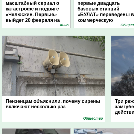
масштабный сериал о
первые двадцать
катастрофе и подвиге
базовых станций
«Челюскин. Первые»
«БУЛАТ» переведены в
выйдет 20 февраля на
коммерческую
Кино
Общес
Wink.ru
эксплуатацию
Пензенцам объяснили, почему сирены
Три реж
включают несколько раз
замгубе
действ
Общество