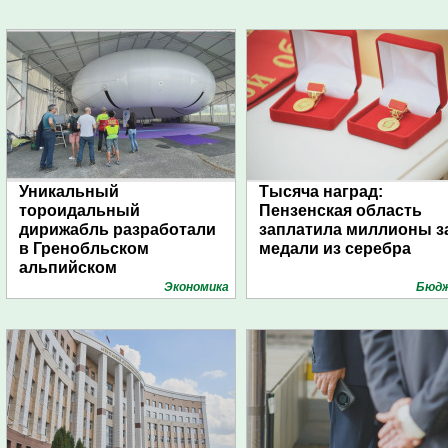
Уникальный
Тысяча наград:
тороидальный
Пензенская область
дирижабль разработали
заплатила миллионы з
в Гренобльском
медали из серебра
альпийском
университете
Экономика
Бюд