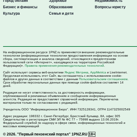
Город онлайн
Здоровье
Недвижимость
Бизнес и финансы
Образование
Вопросы юристу
Культура
Семья и дети
На информационном ресурсе 1PNZ.ru применяются внешние рекомендательные
технологии (информационные технологии предоставления информации на основе
сбора, систематизации и анализа сведений, относящихся к предпочтениям
пользователей сети «Интернет», находящихся на территории Российской
Федерации)».
Правила применения рекомендательных технологий
.
Сайт использует сервисы веб-аналитики
Яндекс Метрика
,
AppMetrica
и LiveInternet.
Продолжая использовать этот Сайт, вы соглашаетесь с использованием cookie-
файлов и других данных в соответствии с данным
Пользовательским соглашением
.
Срок обработки персональных данных при помощи cookie-файлов составляет 14
дней.
Редакция не несет ответственность за достоверность информации,
опубликованной в рекламных объявлениях и сообщениях информационных
агентств. Редакция не предоставляет справочной информации. Перепечатка
материалов только по согласованию с редакцией.
Учредитель ООО "Информационное Бюро". ИНН 7325128341, ОГРН 1147325002549
Адрес редакции:
198332
г. Санкт-Петербург,
Брестский бульвар, 8А, офис 305
Свидетельство о регистрации СМИ ЭЛ № ФС 77 – 75998 выдано 13.06.2019г.
Федеральной службой по надзору в сфере связи, информационных технологий и
массовых коммуникаций
© 2026.
"Первый пензенский портал" 1PNZ.RU
18+