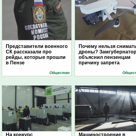
Представители военного
Почему нельзя снимат
СК рассказали про
дроны? Замгубернато
рейды, которые прошли
объяснил пензенцам
в Пензе
причину запрета
Общество
Общес
На конкурс
Машиностроение в