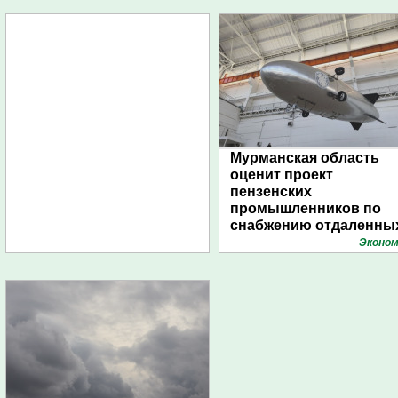
Мурманская область
оценит проект
пензенских
промышленников по
снабжению отдаленны
поселений с помощью
Эконом
дирижаблей