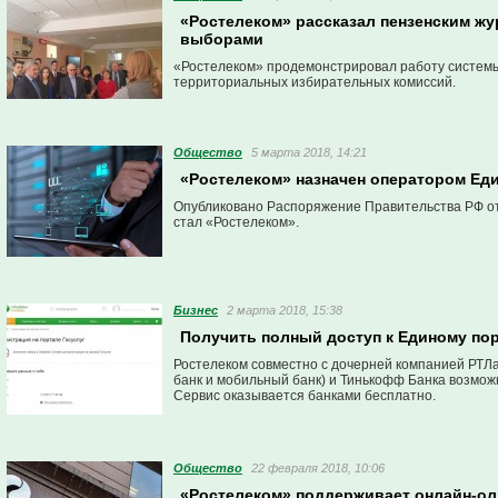
«Ростелеком» рассказал пензенским ж
выборами
«Ростелеком» продемонстрировал работу систем
территориальных избирательных комиссий.
Общество
5 марта 2018, 14:21
«Ростелеком» назначен оператором Ед
Опубликовано Распоряжение Правительства РФ от
стал «Ростелеком».
Бизнес
2 марта 2018, 15:38
Получить полный доступ к Единому пор
Ростелеком совместно с дочерней компанией РТЛ
банк и мобильный банк) и Тинькофф Банка возможно
Сервис оказывается банками бесплатно.
Общество
22 февраля 2018, 10:06
«Ростелеком» поддерживает онлайн-оли