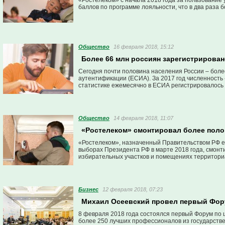
«Ростелеком» с начала 2018 года за пользование
баллов по программе лояльности, что в два раза 
Общество
16 февраля 2018, 15:12
Более 66 млн россиян зарегистрирова
Сегодня почти половина населения России – боле
аутентификации (ЕСИА). За 2017 год численность
статистике ежемесячно в ЕСИА регистрировалось 
Общество
14 февраля 2018, 11:07
«Ростелеком» смонтировал более пол
«Ростелеком», назначенный Правительством РФ е
выборах Президента РФ в марте 2018 года, смон
избирательных участков и помещениях территори
Бизнес
12 февраля 2018, 07:23
Михаил Осеевский провел первый Фо
8 февраля 2018 года состоялся первый Форум по
более 250 лучших профессионалов из государств