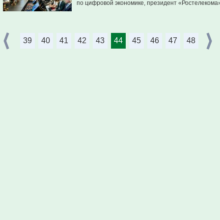
по цифровой экономике, президент «Ростелекома
39
40
41
42
43
44
45
46
47
48