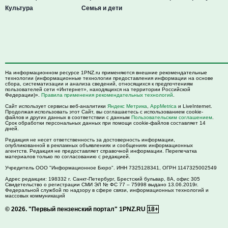
Культура
Семья и дети
На информационном ресурсе 1PNZ.ru применяются внешние рекомендательные
технологии (информационные технологии предоставления информации на основе
сбора, систематизации и анализа сведений, относящихся к предпочтениям
пользователей сети «Интернет», находящихся на территории Российской
Федерации)».
Правила применения рекомендательных технологий
.
Сайт использует сервисы веб-аналитики
Яндекс Метрика
,
AppMetrica
и LiveInternet.
Продолжая использовать этот Сайт, вы соглашаетесь с использованием cookie-
файлов и других данных в соответствии с данным
Пользовательским соглашением
.
Срок обработки персональных данных при помощи cookie-файлов составляет 14
дней.
Редакция не несет ответственность за достоверность информации,
опубликованной в рекламных объявлениях и сообщениях информационных
агентств. Редакция не предоставляет справочной информации. Перепечатка
материалов только по согласованию с редакцией.
Учредитель ООО "Информационное Бюро". ИНН 7325128341, ОГРН 1147325002549
Адрес редакции:
198332
г. Санкт-Петербург,
Брестский бульвар, 8А, офис 305
Свидетельство о регистрации СМИ ЭЛ № ФС 77 – 75998 выдано 13.06.2019г.
Федеральной службой по надзору в сфере связи, информационных технологий и
массовых коммуникаций
© 2026.
"Первый пензенский портал" 1PNZ.RU
18+