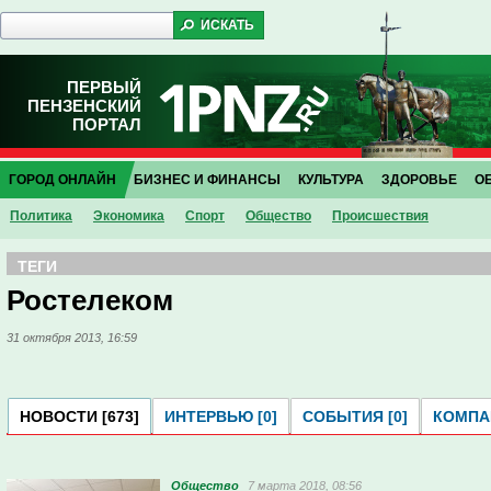
ПЕРВЫЙ
ПЕНЗЕНСКИЙ
ПОРТАЛ
ГОРОД ОНЛАЙН
БИЗНЕС И ФИНАНСЫ
КУЛЬТУРА
ЗДОРОВЬЕ
О
Политика
Экономика
Спорт
Общество
Проиcшествия
ТЕГИ
Ростелеком
31 октября 2013, 16:59
НОВОСТИ [673]
ИНТЕРВЬЮ [0]
СОБЫТИЯ [0]
КОМПАН
Общество
7 марта 2018, 08:56