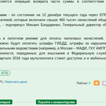
вляется операция возврата части суммы в соответствии
нами - по состоянию на 12 декабря текущего года через ЕП
латежей, которые включали свыше 460 тысяч начислений общ
, - подчеркнул Михаил Бондаренко, Генеральный директор «
а в пилотном режиме для оплаты налоговых начислений.
можно будет оплатить штрафы ГИБДД, штрафы за нарушен
нальными ведомствами (например, в Москве – МАДИ, ГКУ АМПП
женности, переданные для взыскания в Федеральную служ
артале 2018 года мультиоплата станет доступна и в мобильн
 (676)
Переслать другу
Рейтинг
0
ентарий
Перейти к комментариям