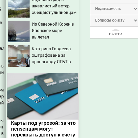
шквалистый ветер
Недвижимость
й
обещают ульяновцам
на выходные
Вопросы юристу
а
Из Северной Кореи в
Японское море
НАВЕРХ
вылетел
неопознанный снаряд
ии
Катерина Гордеева
оштрафована за
пропаганду ЛГБТ в
ть
интернете - Новости
щи
на Вести.ru
ом
ер
ый
ты
Карты под угрозой: за что
ит
пензенцам могут
 в
перекрыть доступ к счету