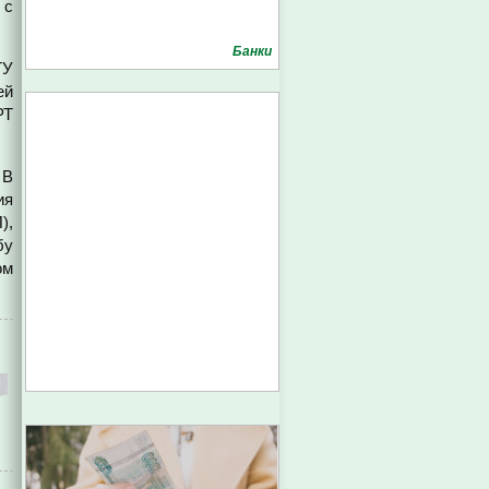
 с
Банки
ГУ
ей
РТ
 В
ия
),
бу
ом