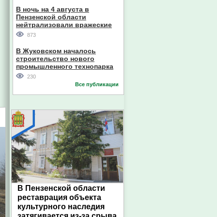
В ночь на 4 августа в
Пензенской области
нейтрализовали вражеские
дроны
873
В Жуковском началось
строительство нового
промышленного технопарка
230
Все публикации
В Пензенской области
реставрация объекта
культурного наследия
затягивается из-за срыва