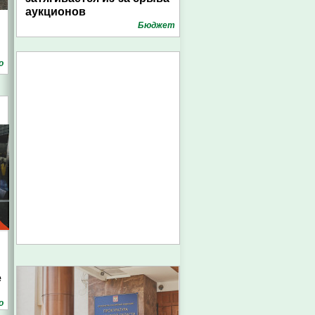
аукционов
Бюджет
о
е
о