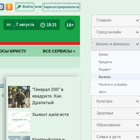
или
Войти
Зарегистрироваться
Главная
пт
, 7 августа
18+
18
:
31
Город онлайн
Бизнес и финансы
ОСЫ ЮРИСТУ
ВСЕ СЕРВИСЫ
Банки
Кредиты
Бюджет
Бизнес
Налоги и штрафы
ма
“Генерал 200” в
Авто
квадрате. Как
0
Культура
Драпатый
переплюнул Сырского
Здоровье
Хыянәт җиле исте
Образование
Семья и дети
Крупный град и