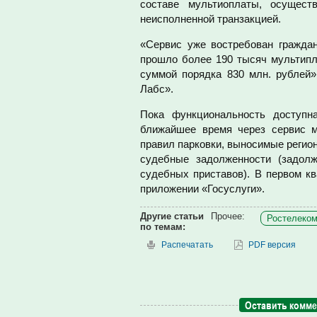
составе мультиоплаты, осущест
неисполненной транзакцией.
«Сервис уже востребован гражда
прошло более 190 тысяч мультип
суммой порядка 830 млн. рублей»
Лабс».
Пока функциональность доступн
ближайшее время через сервис 
правил парковки, выносимые регио
судебные задолженности (задол
судебных приставов). В первом кв
приложении «Госуслуги».
Другие статьи
Прочее:
Ростелеком
по темам:
Распечатать
PDF версия
Оставить комм