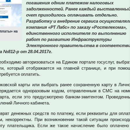
погашения одним платежом налоговых
задолженностей. Ранее каждый выставленны
счет приходилось оплачивать отдельно.
Разработку и внедрение сервиса осуществлял
компания «РТ Лабс» по заказу «Ростелекома»,
оплаты» на
единственного исполнителя по выполнению
работ по развитию Инфраструктуры
Электронного правительства в соответств
№812-р от 28.04.2017г.
еобходимо авторизоваться на Едином портале госуслуг, выбра
ти, который отображается на главной странице, и при помо
требуется оплатить.
нковской карты или выбрать ранее сохраненную карту в Личн
верждается одноразовым кодом, отправленным в СМС на ном
карта, если это предусмотрено банком-эмитентом. Проведенн
лений Личного кабинета.
врат денежных средств по платежу, если реквизиты для опла
м, некорректны. При возникновении такой ситуации происход
рту плательщика. Если же такое начисление было оплачено