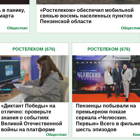
 в панику,
«Ростелеком» обеспечил мобильной
 марта
связью восемь населенных пунктов
Пензенской области
Общество
Обществ
РОСТЕЛЕКОМ (676)
РОСТЕЛЕКОМ (676)
«Диктант Победы» на
Пензенцы побывали на
отлично: проверьте
премьерном показе
знания о событиях
сериала «Челюскин.
Великой Отечественной
Первые» Всего в фильм
войны на платформе
шесть эпизодов
Общество
Кин
«Ростелеком. Лицей»