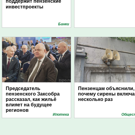
поддержит пензенские
инвестпроекты
Банки
Председатель
Пензенцам объяснили,
пензенского Заксобра
почему сирены включ
рассказал, как жильё
несколько раз
влияет на будущее
регионов
Ипотека
Общес