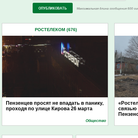
Максимальная длина сообщения 600 си
РОСТЕЛЕКОМ (676)
Пензенцев просят не впадать в панику,
«Росте
проходя по улице Кирова 26 марта
связью
Пензен
Общество