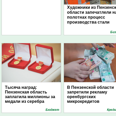
Художники из Пензенс
области запечатлели н
полотнах процесс
производства стали
Биз
Тысяча наград:
В Пензенской области
Пензенская область
запретили рекламу
заплатила миллионы за
оренбургских
медали из серебра
микрокредитов
Бюджет
Кред