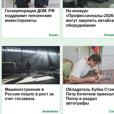
Госкорпорация ДОМ. РФ
На конкурс
поддержит пензенские
«Профессионалы-2026
инвестпроекты
могут закупить китайс
оборудование
Банки
Полит
Машиностроение в
Обладатель Кубка Стэ
России пошло в рост за
Петр Кочетков приехал
счет госзаказа
Пензу и раздал
автографы
Экономика
Сп