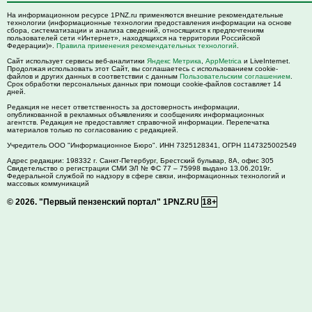
На информационном ресурсе 1PNZ.ru применяются внешние рекомендательные
технологии (информационные технологии предоставления информации на основе
сбора, систематизации и анализа сведений, относящихся к предпочтениям
пользователей сети «Интернет», находящихся на территории Российской
Федерации)».
Правила применения рекомендательных технологий
.
Сайт использует сервисы веб-аналитики
Яндекс Метрика
,
AppMetrica
и LiveInternet.
Продолжая использовать этот Сайт, вы соглашаетесь с использованием cookie-
файлов и других данных в соответствии с данным
Пользовательским соглашением
.
Срок обработки персональных данных при помощи cookie-файлов составляет 14
дней.
Редакция не несет ответственность за достоверность информации,
опубликованной в рекламных объявлениях и сообщениях информационных
агентств. Редакция не предоставляет справочной информации. Перепечатка
материалов только по согласованию с редакцией.
Учредитель ООО "Информационное Бюро". ИНН 7325128341, ОГРН 1147325002549
Адрес редакции:
198332
г. Санкт-Петербург,
Брестский бульвар, 8А, офис 305
Свидетельство о регистрации СМИ ЭЛ № ФС 77 – 75998 выдано 13.06.2019г.
Федеральной службой по надзору в сфере связи, информационных технологий и
массовых коммуникаций
© 2026.
"Первый пензенский портал" 1PNZ.RU
18+