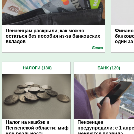
Пензенцам раскрыли, как можно
Финанс
остаться без пособия из-за банковских
банков
вкладов
один за
Банки
НАЛОГИ (130)
БАНК (120)
Налог на кешбэк в
Пензенцев
Пензенской области: миф
предупредили: с 1 апр
или реальность
меняются правила