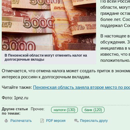
По всей Росси
области, могу
граждане остав
более лет. Со
поддержал Со
В настоящее в
обсуждения. 
инициатива в 
известно, что 
В Пензенской области могут отменить налог на
долгосрочные вклады
положительно
Отмечается, что отмена налога может создать приток в эконом
интереса россиян к долгосрочным вкладам.
Читайте также:
Пензенская область заняла второе место по р
Фото: 1pnz.ru
Другие статьи
Прочее:
налоги (130)
банк (120)
по темам:
Распечатать
PDF версия
Переслать другу