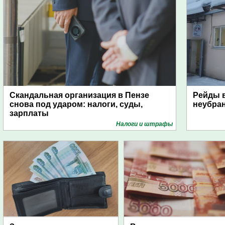
Скандальная организация в Пензе
Рейды в
снова под ударом: налоги, суды,
неубра
зарплаты
Налоги и штрафы