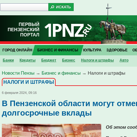
ПЕРВЫЙ
ПЕНЗЕНСКИЙ
ПОРТАЛ
ГОРОД ОНЛАЙН
БИЗНЕС И ФИНАНСЫ
КУЛЬТУРА
ЗДОРОВЬЕ
О
Банки
Кредиты
Бюджет
Бизнес
Налоги и штрафы
Авто
Новости Пензы
→
Бизнес и финансы
→
Налоги и штрафы
НАЛОГИ И ШТРАФЫ
6 февраля 2024, 09:16
В Пензенской области могут отме
долгосрочные вклады
Об этом соо