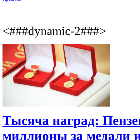
<###dynamic-2###>
Тысяча наград: Пензе
миллионы за медали и