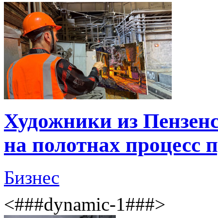
Художники из Пензенс
на полотнах процесс 
Бизнес
<###dynamic-1###>