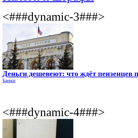
<###dynamic-3###>
Деньги дешевеют: что ждёт пензенцев 
Банки
<###dynamic-4###>