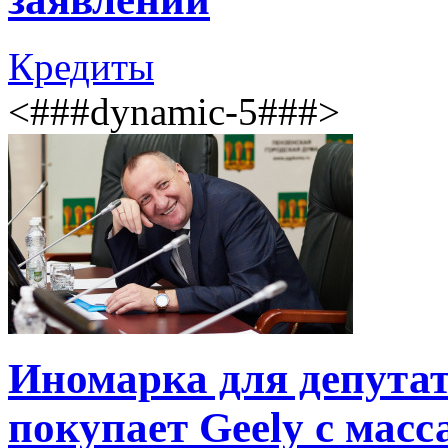
Кредиты
<###dynamic-5###>
Иномарка для депута
покупает Geely с мас