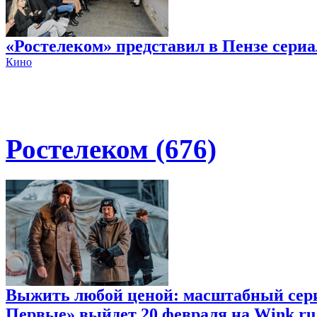
«Ростелеком» представил в Пензе сери
Кино
Ростелеком (676)
Выжить любой ценой: масштабный сери
Первые» выйдет 20 февраля на Wink.ru