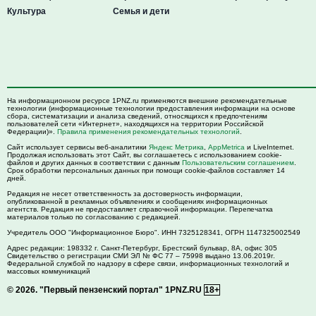
Культура
Семья и дети
На информационном ресурсе 1PNZ.ru применяются внешние рекомендательные
технологии (информационные технологии предоставления информации на основе
сбора, систематизации и анализа сведений, относящихся к предпочтениям
пользователей сети «Интернет», находящихся на территории Российской
Федерации)».
Правила применения рекомендательных технологий
.
Сайт использует сервисы веб-аналитики
Яндекс Метрика
,
AppMetrica
и LiveInternet.
Продолжая использовать этот Сайт, вы соглашаетесь с использованием cookie-
файлов и других данных в соответствии с данным
Пользовательским соглашением
.
Срок обработки персональных данных при помощи cookie-файлов составляет 14
дней.
Редакция не несет ответственность за достоверность информации,
опубликованной в рекламных объявлениях и сообщениях информационных
агентств. Редакция не предоставляет справочной информации. Перепечатка
материалов только по согласованию с редакцией.
Учредитель ООО "Информационное Бюро". ИНН 7325128341, ОГРН 1147325002549
Адрес редакции:
198332
г. Санкт-Петербург,
Брестский бульвар, 8А, офис 305
Свидетельство о регистрации СМИ ЭЛ № ФС 77 – 75998 выдано 13.06.2019г.
Федеральной службой по надзору в сфере связи, информационных технологий и
массовых коммуникаций
© 2026.
"Первый пензенский портал" 1PNZ.RU
18+