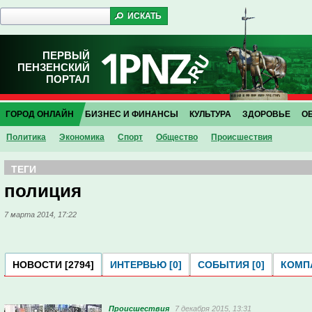
ПЕРВЫЙ
ПЕНЗЕНСКИЙ
ПОРТАЛ
ГОРОД ОНЛАЙН
БИЗНЕС И ФИНАНСЫ
КУЛЬТУРА
ЗДОРОВЬЕ
О
Политика
Экономика
Спорт
Общество
Проиcшествия
ТЕГИ
полиция
7 марта 2014, 17:22
НОВОСТИ [2794]
ИНТЕРВЬЮ [0]
СОБЫТИЯ [0]
КОМПА
Проиcшествия
7 декабря 2015, 13:31