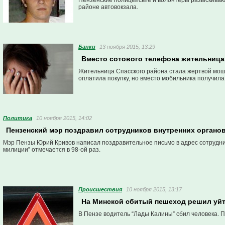
Пензенские полицейские и волонтеры разыскивают
районе автовокзала.
Банки
13 ноября 2015, 13:29
Вместо сотового телефона жительница 
Жительница Спасского района стала жертвой мош
оплатила покупку, но вместо мобильника получила 
Политика
10 ноября 2015, 14:02
Пензенский мэр поздравил сотрудников внутренних органо
Мэр Пензы Юрий Кривов написал поздравительное письмо в адрес сотрудник
милиции” отмечается в 98-ой раз.
Проиcшествия
10 ноября 2015, 13:17
На Минской сбитый пешеход решил уйт
В Пензе водитель “Лады Калины” сбил человека. 