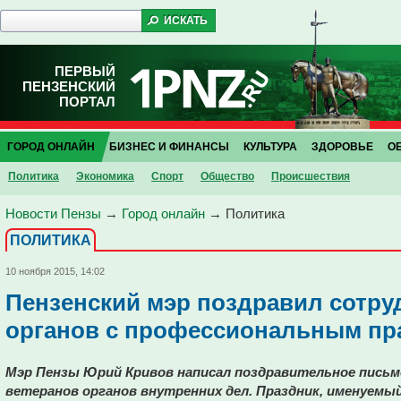
ПЕРВЫЙ
ПЕНЗЕНСКИЙ
ПОРТАЛ
ГОРОД ОНЛАЙН
БИЗНЕС И ФИНАНСЫ
КУЛЬТУРА
ЗДОРОВЬЕ
О
Политика
Экономика
Спорт
Общество
Проиcшествия
Новости Пензы
→
Город онлайн
→
Политика
ПОЛИТИКА
10 ноября 2015, 14:02
Пензенский мэр поздравил сотру
органов с профессиональным пр
Мэр Пензы Юрий Кривов написал поздравительное письмо
ветеранов органов внутренних дел. Праздник, именуемый