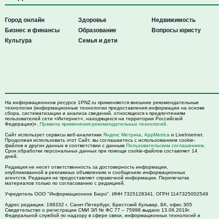
Город онлайн
Здоровье
Недвижимость
Бизнес и финансы
Образование
Вопросы юристу
Культура
Семья и дети
На информационном ресурсе 1PNZ.ru применяются внешние рекомендательные
технологии (информационные технологии предоставления информации на основе
сбора, систематизации и анализа сведений, относящихся к предпочтениям
пользователей сети «Интернет», находящихся на территории Российской
Федерации)».
Правила применения рекомендательных технологий
.
Сайт использует сервисы веб-аналитики
Яндекс Метрика
,
AppMetrica
и LiveInternet.
Продолжая использовать этот Сайт, вы соглашаетесь с использованием cookie-
файлов и других данных в соответствии с данным
Пользовательским соглашением
.
Срок обработки персональных данных при помощи cookie-файлов составляет 14
дней.
Редакция не несет ответственность за достоверность информации,
опубликованной в рекламных объявлениях и сообщениях информационных
агентств. Редакция не предоставляет справочной информации. Перепечатка
материалов только по согласованию с редакцией.
Учредитель ООО "Информационное Бюро". ИНН 7325128341, ОГРН 1147325002549
Адрес редакции:
198332
г. Санкт-Петербург,
Брестский бульвар, 8А, офис 305
Свидетельство о регистрации СМИ ЭЛ № ФС 77 – 75998 выдано 13.06.2019г.
Федеральной службой по надзору в сфере связи, информационных технологий и