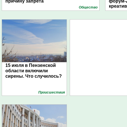
причину запрета
форум-2
креати
Общество
15 июля в Пензенской
области включили
сирены. Что случилось?
Проиcшествия