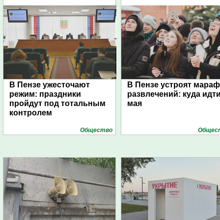
(4939)
(4939)
В Пензе ужесточают
В Пензе устроят мара
режим: праздники
развлечений: куда идти
пройдут под тотальным
мая
контролем
Общество
Общес