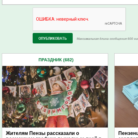
Максимальная длина сообщения 600 си
ПРАЗДНИК (682)
Жителям Пензы рассказали о
Пензенц