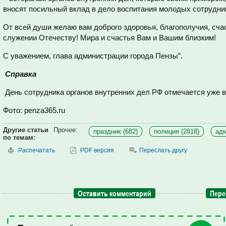
вносят посильный вклад в дело воспитания молодых сотрудни
От всей души желаю вам доброго здоровья, благополучия, сча
служении Отечеству! Мира и счастья Вам и Вашим близким!
С уважением, глава администрации города Пензы”.
C
правка
День сотрудника органов внутренних дел РФ отмечается уже в 
Фото: penza365.ru
Другие статьи
Прочее:
праздник (682)
полиция (2818)
адм
по темам:
Распечатать
PDF версия
Переслать другу
Оставить комментарий
Пере