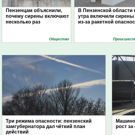
Пензенцам объяснили,
В Пензенской области 
почему сирены включают
утра включили сирены
несколько раз
из-за ракетной опасно
Общество
Проиcшест
Три режима опасности: пензенский
Машино
замгубернатора дал чёткий план
рост за
действий