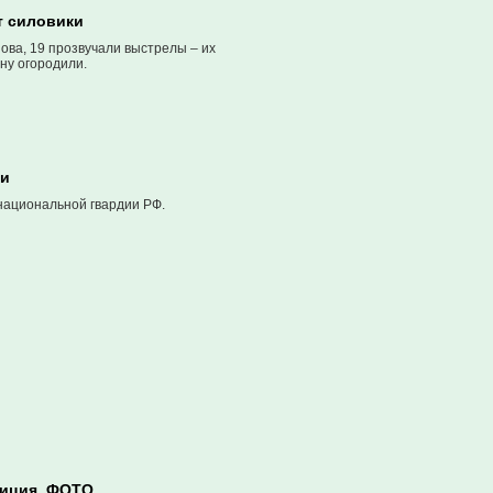
т силовики
ова, 19 прозвучали выстрелы – их
ну огородили.
ти
национальной гвардии РФ.
лиция. ФОТО