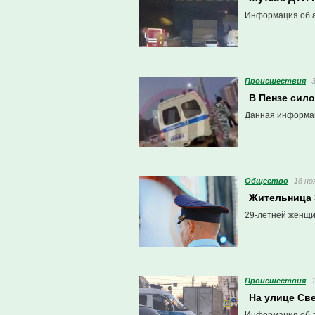
Информация об а
Проиcшествия
В Пензе сило
Данная информац
Общество
18 но
Жительница 
29-летней женщин
Проиcшествия
На улице Св