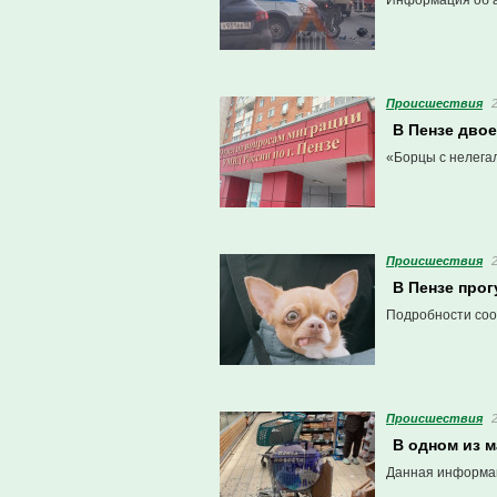
Информация об а
Проиcшествия
В Пензе дво
«Борцы с нелегал
Проиcшествия
В Пензе про
Подробности соо
Проиcшествия
В одном из 
Данная информац