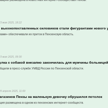
варии размещена в новостных интернет-сообществах Пензы.
23 мая 2025, 18:22
е высокопоставленных силовиков стали фигурантами нового 
ами» обеспечивали их приток в Пензенскую область.
23 мая 2025, 09:30
гулка с собакой внезапно закончилась для мужчины больнице
бщили в пресс-службе УМВД России по Пензенской области.
29 апреля 2025, 11:00
магазинов Пензы на маленькую девочку обрушился потолок
ия размещена в одном из пензенских интернет-сообществ.