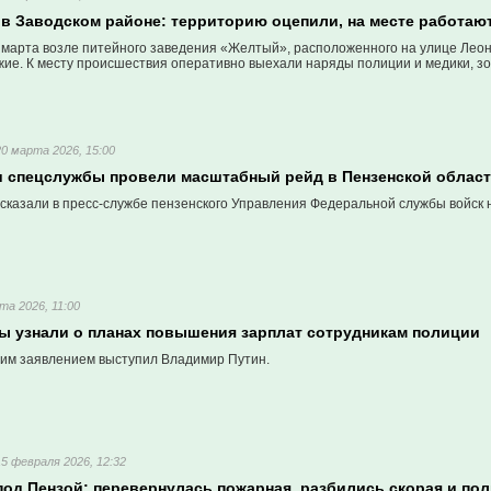
 в Заводском районе: территорию оцепили, на месте работаю
 марта возле питейного заведения «Желтый», расположенного на улице Леон
ие. К месту происшествия оперативно выехали наряды полиции и медики, зо
20 марта 2026, 15:00
и спецслужбы провели масштабный рейд в Пензенской облас
сказали в пресс-службе пензенского Управления Федеральной службы войск 
та 2026, 11:00
ы узнали о планах повышения зарплат сотрудникам полиции
им заявлением выступил Владимир Путин.
15 февраля 2026, 12:32
под Пензой: перевернулась пожарная, разбились скорая и по