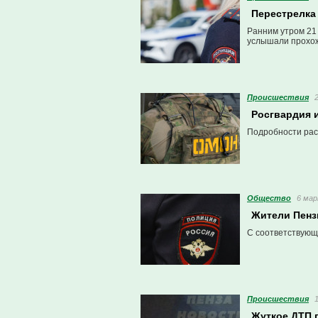
Перестрелка
Ранним утром 21
услышали прохож
Проиcшествия
Росгвардия 
Подробности рас
Общество
6 мар
Жители Пенз
С соответствующ
Проиcшествия
Жуткое ДТП 