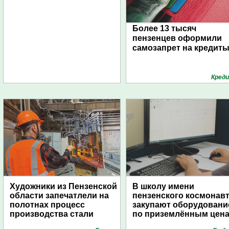
Более 13 тысяч
пензенцев оформили
самозапрет на кредит
Кред
Художники из Пензенской
В школу имени
области запечатлели на
пензенского космонав
полотнах процесс
закупают оборудовани
производства стали
по приземлённым цен