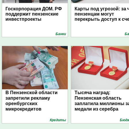
Госкорпорация ДОМ. РФ
Карты под угрозой: за 
поддержит пензенские
пензенцам могут
инвестпроекты
перекрыть доступ к сч
Банки
Ба
В Пензенской области
Тысяча наград:
запретили рекламу
Пензенская область
оренбургских
заплатила миллионы з
микрокредитов
медали из серебра
Кредиты
Бюд