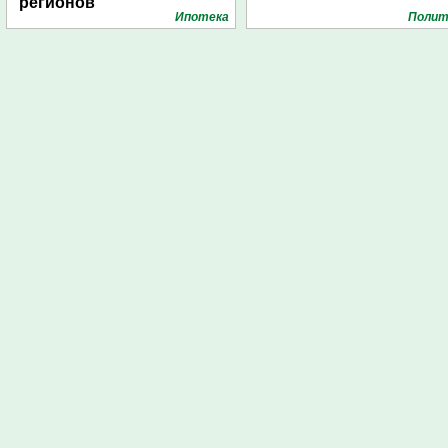
регионов
Ипотека
Полит