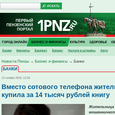
ПЕРВЫЙ
ПЕНЗЕНСКИЙ
ПОРТАЛ
ГОРОД ОНЛАЙН
БИЗНЕС И ФИНАНСЫ
КУЛЬТУРА
ЗДОРОВЬЕ
О
Банки
Кредиты
Бюджет
Бизнес
Налоги и штрафы
Авто
Новости Пензы
→
Бизнес и финансы
→
Банки
БАНКИ
13 ноября 2015, 13:29
Вместо сотового телефона жител
купила за 14 тысяч рублей книгу
Жительница 
мошенничест