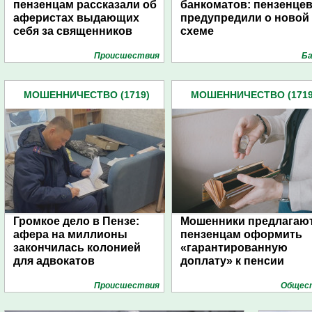
пензенцам рассказали об
банкоматов: пензенце
аферистах выдающих
предупредили о новой
себя за священников
схеме
Проиcшествия
Ба
МОШЕННИЧЕСТВО (1719)
МОШЕННИЧЕСТВО (1719
Громкое дело в Пензе:
Мошенники предлагаю
афера на миллионы
пензенцам оформить
закончилась колонией
«гарантированную
для адвокатов
доплату» к пенсии
Проиcшествия
Общес