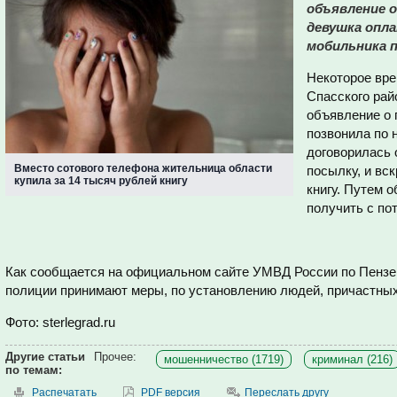
объявление 
девушка опла
мобильника п
Некоторое вре
Спасского райо
объявление о 
позвонила по 
договорилась 
Вместо сотового телефона жительница области
посылку, и вс
купила за 14 тысяч рублей книгу
книгу. Путем 
получить с по
Как сообщается на официальном сайте УМВД России по Пензен
полиции принимают меры, по установлению людей, причастных
Фото: sterlegrad.ru
Другие статьи
Прочее:
мошенничество (1719)
криминал (216)
по темам:
Распечатать
PDF версия
Переслать другу