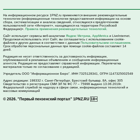
На информационном ресурсе 1PNZ.ru применяются внешние рекомендательные
технологии (информационные технологии предоставления информации на основе
сбора, систематизации и анализа сведений, относящихся к предпочтениям
пользователей сети «Интернет», находящихся на территории Российской
Федерации)».
Правила применения рекомендательных технологий
.
Сайт использует сервисы веб-аналитики
Яндекс Метрика
,
AppMetrica
и LiveInternet.
Продолжая использовать этот Сайт, вы соглашаетесь с использованием cookie-
файлов и других данных в соответствии с данным
Пользовательским соглашением
.
Срок обработки персональных данных при помощи cookie-файлов составляет 14
дней.
Редакция не несет ответственность за достоверность информации,
опубликованной в рекламных объявлениях и сообщениях информационных
агентств. Редакция не предоставляет справочной информации. Перепечатка
материалов только по согласованию с редакцией.
Учредитель ООО "Информационное Бюро". ИНН 7325128341, ОГРН 1147325002549
Адрес редакции:
198332
г. Санкт-Петербург,
Брестский бульвар, 8А, офис 305
Свидетельство о регистрации СМИ ЭЛ № ФС 77 – 75998 выдано 13.06.2019г.
Федеральной службой по надзору в сфере связи, информационных технологий и
массовых коммуникаций
© 2026.
"Первый пензенский портал" 1PNZ.RU
18+