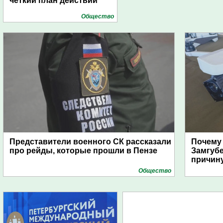
чёткий план действий
Общество
Представители военного СК рассказали
Почему
про рейды, которые прошли в Пензе
Замгуб
причину
Общество