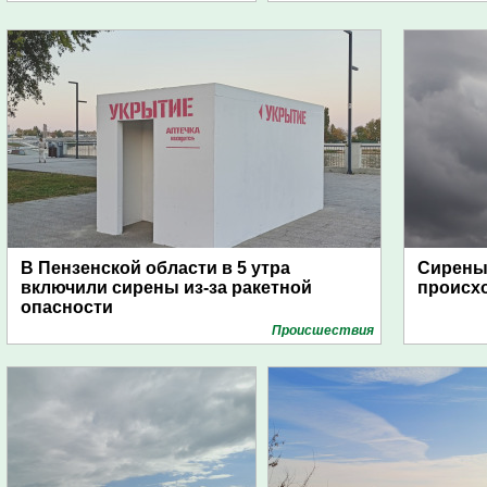
В Пензенской области в 5 утра
Сирены 
включили сирены из-за ракетной
происх
опасности
Проиcшествия