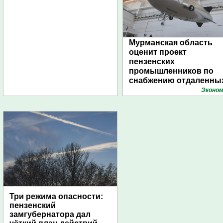
Мурманская область
оценит проект
пензенских
промышленников по
снабжению отдаленны
поселений с помощью
Эконом
дирижаблей
Три режима опасности:
пензенский
замгубернатора дал