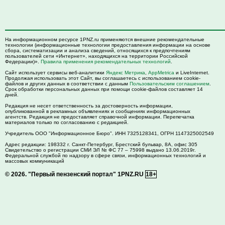
На информационном ресурсе 1PNZ.ru применяются внешние рекомендательные
технологии (информационные технологии предоставления информации на основе
сбора, систематизации и анализа сведений, относящихся к предпочтениям
пользователей сети «Интернет», находящихся на территории Российской
Федерации)».
Правила применения рекомендательных технологий
.
Сайт использует сервисы веб-аналитики
Яндекс Метрика
,
AppMetrica
и LiveInternet.
Продолжая использовать этот Сайт, вы соглашаетесь с использованием cookie-
файлов и других данных в соответствии с данным
Пользовательским соглашением
.
Срок обработки персональных данных при помощи cookie-файлов составляет 14
дней.
Редакция не несет ответственность за достоверность информации,
опубликованной в рекламных объявлениях и сообщениях информационных
агентств. Редакция не предоставляет справочной информации. Перепечатка
материалов только по согласованию с редакцией.
Учредитель ООО "Информационное Бюро". ИНН 7325128341, ОГРН 1147325002549
Адрес редакции:
198332
г. Санкт-Петербург,
Брестский бульвар, 8А, офис 305
Свидетельство о регистрации СМИ ЭЛ № ФС 77 – 75998 выдано 13.06.2019г.
Федеральной службой по надзору в сфере связи, информационных технологий и
массовых коммуникаций
© 2026.
"Первый пензенский портал" 1PNZ.RU
18+