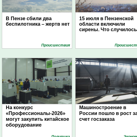
В Пензе сбили два
15 июля в Пензенской
беспилотника – жертв нет
области включили
сирены. Что случилос
Проиcшествия
Проиcшест
На конкурс
Машиностроение в
«Профессионалы-2026»
России пошло в рост з
могут закупить китайское
счет госзаказа
оборудование
Политика
Эконом