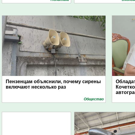
Пензенцам объяснили, почему сирены
Обладат
включают несколько раз
Кочетко
автогр
Общество