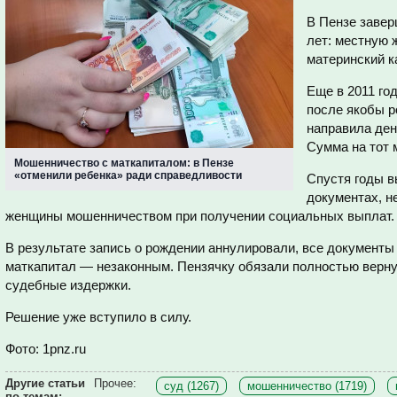
В Пензе завер
лет: местную 
материнский к
Еще в 2011 го
после якобы р
направила ден
Сумма на тот 
Мошенничество с маткапиталом: в Пензе
«отменили ребенка» ради справедливости
Спустя годы в
документах, н
женщины мошенничеством при получении социальных выплат.
В результате запись о рождении аннулировали, все документы
маткапитал — незаконным. Пензячку обязали полностью верну
судебные издержки.
Решение уже вступило в силу.
Фото: 1pnz.ru
Другие статьи
Прочее:
суд (1267)
мошенничество (1719)
по темам: