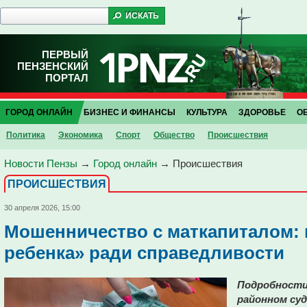
ПЕРВЫЙ
ПЕНЗЕНСКИЙ
ПОРТАЛ
ГОРОД ОНЛАЙН
БИЗНЕС И ФИНАНСЫ
КУЛЬТУРА
ЗДОРОВЬЕ
О
Политика
Экономика
Спорт
Общество
Проиcшествия
Новости Пензы
→
Город онлайн
→
Проиcшествия
ПРОИCШЕСТВИЯ
30 апреля 2026, 15:00
Мошенничество с маткапиталом: 
ребенка» ради справедливости
Подробности
районном суд