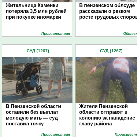
Жительница Каменки
В пензенском облсуде
потеряла 3,5 млн рублей
рассказали о резком
при покупке иномарки
росте трудовых споро
Проиcшествия
Общес
СУД (1267)
СУД (1267)
В Пензенской области
Жителя Пензенской
оставили без выплат
области отправят в
молодую мать — суд
колонию за нападение 
поставил точку
главу района
Проиcшествия
Проиcшест