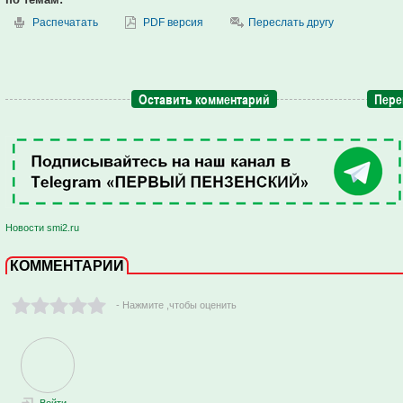
Распечатать
PDF версия
Переслать другу
Оставить комментарий
Пере
Новости smi2.ru
КОММЕНТАРИИ
- Нажмите ,чтобы оценить