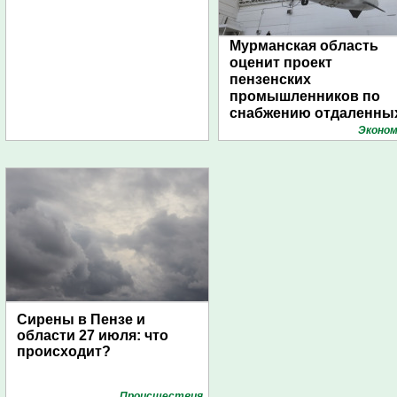
Мурманская область
оценит проект
пензенских
промышленников по
снабжению отдаленны
поселений с помощью
Эконом
дирижаблей
Сирены в Пензе и
области 27 июля: что
происходит?
Проиcшествия