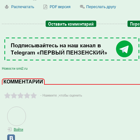
Распечатать
PDF версия
Переслать другу
Оставить комментарий
Пере
Новости smi2.ru
КОММЕНТАРИИ
- Нажмите ,чтобы оценить
Войти