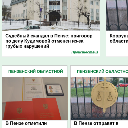
Судебный скандал в Пензе: приговор
Корруп
по делу Кудимовой отменен из-за
области
грубых нарушений
Проиcшествия
ПЕНЗЕНСКИЙ ОБЛАСТНОЙ
ПЕНЗЕНСКИЙ ОБЛАСТН
СУД (48)
СУД (48)
В Пензе отметили
В Пензе отправят в