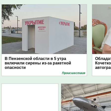
В Пензенской области в 5 утра
Обладат
включили сирены из-за ракетной
Кочетко
опасности
автогр
Проиcшествия