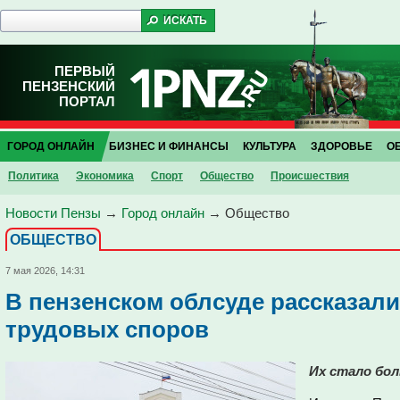
ПЕРВЫЙ
ПЕНЗЕНСКИЙ
ПОРТАЛ
ГОРОД ОНЛАЙН
БИЗНЕС И ФИНАНСЫ
КУЛЬТУРА
ЗДОРОВЬЕ
О
Политика
Экономика
Спорт
Общество
Проиcшествия
Новости Пензы
→
Город онлайн
→
Общество
ОБЩЕСТВО
7 мая 2026, 14:31
В пензенском облсуде рассказали
трудовых споров
Их стало бол