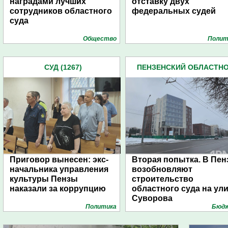
наградами лучших
отставку двух
сотрудников областного
федеральных судей
суда
Общество
Полит
СУД (1267)
ПЕНЗЕНСКИЙ ОБЛАСТН
СУД (48)
Приговор вынесен: экс-
Вторая попытка. В Пен
начальника управления
возобновляют
культуры Пензы
строительство
наказали за коррупцию
областного суда на ул
Суворова
Политика
Бюд