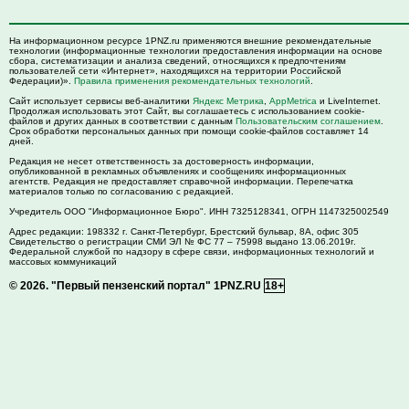
На информационном ресурсе 1PNZ.ru применяются внешние рекомендательные
технологии (информационные технологии предоставления информации на основе
сбора, систематизации и анализа сведений, относящихся к предпочтениям
пользователей сети «Интернет», находящихся на территории Российской
Федерации)».
Правила применения рекомендательных технологий
.
Сайт использует сервисы веб-аналитики
Яндекс Метрика
,
AppMetrica
и LiveInternet.
Продолжая использовать этот Сайт, вы соглашаетесь с использованием cookie-
файлов и других данных в соответствии с данным
Пользовательским соглашением
.
Срок обработки персональных данных при помощи cookie-файлов составляет 14
дней.
Редакция не несет ответственность за достоверность информации,
опубликованной в рекламных объявлениях и сообщениях информационных
агентств. Редакция не предоставляет справочной информации. Перепечатка
материалов только по согласованию с редакцией.
Учредитель ООО "Информационное Бюро". ИНН 7325128341, ОГРН 1147325002549
Адрес редакции:
198332
г. Санкт-Петербург,
Брестский бульвар, 8А, офис 305
Свидетельство о регистрации СМИ ЭЛ № ФС 77 – 75998 выдано 13.06.2019г.
Федеральной службой по надзору в сфере связи, информационных технологий и
массовых коммуникаций
© 2026.
"Первый пензенский портал" 1PNZ.RU
18+