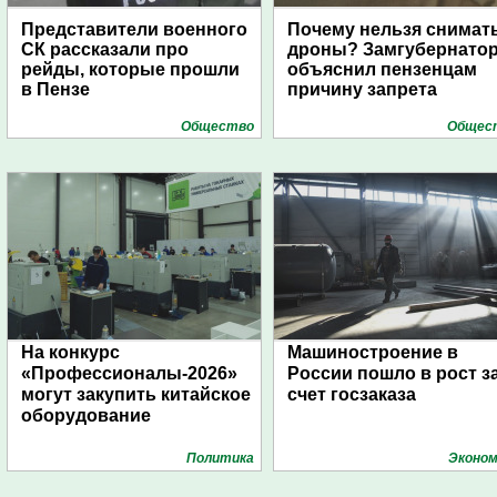
Представители военного
Почему нельзя снимат
СК рассказали про
дроны? Замгубернато
рейды, которые прошли
объяснил пензенцам
в Пензе
причину запрета
Общество
Общес
На конкурс
Машиностроение в
«Профессионалы-2026»
России пошло в рост з
могут закупить китайское
счет госзаказа
оборудование
Политика
Эконом