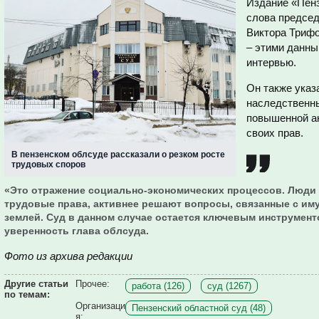
Издание «Пенз
слова председ
Виктора Трифо
– этими данны
интервью.
Он также указ
наследственны
повышенной ак
своих прав.
В пензенском облсуде рассказали о резком росте
трудовых споров
«Это отражение социально-экономических процессов. Люди
трудовые права, активнее решают вопросы, связанные с им
землей. Суд в данном случае остается ключевым инструмент
уверенность глава облсуда.
Фото из архива редакции
Другие статьи
Прочее:
работа (126)
суд (1267)
по темам:
Организаци
Пензенский областной суд (48)
я: