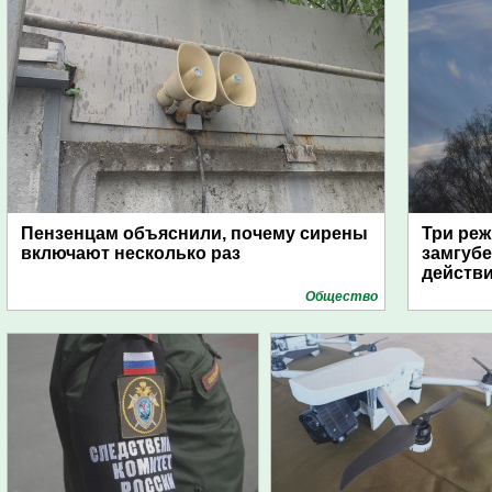
Пензенцам объяснили, почему сирены
Три реж
включают несколько раз
замгубе
действ
Общество