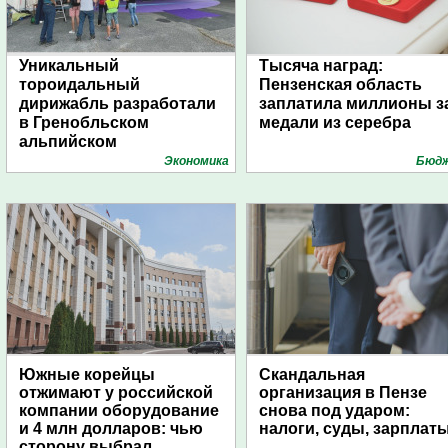
Уникальный
Тысяча наград:
тороидальный
Пензенская область
дирижабль разработали
заплатила миллионы з
в Гренобльском
медали из серебра
альпийском
университете
Экономика
Бюд
Южные корейцы
Скандальная
отжимают у российской
организация в Пензе
компании оборудование
снова под ударом:
и 4 млн долларов: чью
налоги, суды, зарплат
сторону выбрал