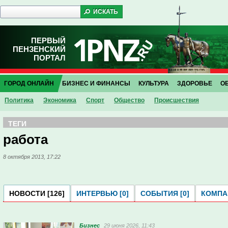
ПЕРВЫЙ
ПЕНЗЕНСКИЙ
ПОРТАЛ
ГОРОД ОНЛАЙН
БИЗНЕС И ФИНАНСЫ
КУЛЬТУРА
ЗДОРОВЬЕ
О
Политика
Экономика
Спорт
Общество
Проиcшествия
ТЕГИ
работа
8 октября 2013, 17:22
НОВОСТИ [126]
ИНТЕРВЬЮ [0]
СОБЫТИЯ [0]
КОМПАН
Бизнес
29 июня 2026, 11:43