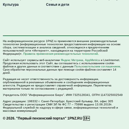
Культура
Семья и дети
На информационном ресурсе 1PNZ.ru применяются внешние рекомендательные
технологии (информационные технологии предоставления информации на основе
сбора, систематизации и анализа сведений, относящихся к предпочтениям
пользователей сети «Интернет», находящихся на территории Российской
Федерации)».
Правила применения рекомендательных технологий
.
Сайт использует сервисы веб-аналитики
Яндекс Метрика
,
AppMetrica
и LiveInternet.
Продолжая использовать этот Сайт, вы соглашаетесь с использованием cookie-
файлов и других данных в соответствии с данным
Пользовательским соглашением
.
Срок обработки персональных данных при помощи cookie-файлов составляет 14
дней.
Редакция не несет ответственность за достоверность информации,
опубликованной в рекламных объявлениях и сообщениях информационных
агентств. Редакция не предоставляет справочной информации. Перепечатка
материалов только по согласованию с редакцией.
Учредитель ООО "Информационное Бюро". ИНН 7325128341, ОГРН 1147325002549
Адрес редакции:
198332
г. Санкт-Петербург,
Брестский бульвар, 8А, офис 305
Свидетельство о регистрации СМИ ЭЛ № ФС 77 – 75998 выдано 13.06.2019г.
Федеральной службой по надзору в сфере связи, информационных технологий и
массовых коммуникаций
© 2026.
"Первый пензенский портал" 1PNZ.RU
18+