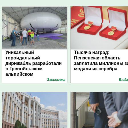
Уникальный
Тысяча наград:
тороидальный
Пензенская область
дирижабль разработали
заплатила миллионы з
в Гренобльском
медали из серебра
альпийском
университете
Экономика
Бюд