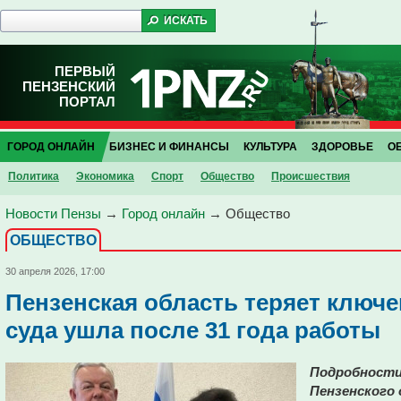
ПЕРВЫЙ
ПЕНЗЕНСКИЙ
ПОРТАЛ
ГОРОД ОНЛАЙН
БИЗНЕС И ФИНАНСЫ
КУЛЬТУРА
ЗДОРОВЬЕ
О
Политика
Экономика
Спорт
Общество
Проиcшествия
Новости Пензы
→
Город онлайн
→
Общество
ОБЩЕСТВО
30 апреля 2026, 17:00
Пензенская область теряет ключе
суда ушла после 31 года работы
Подробности 
Пензенского 