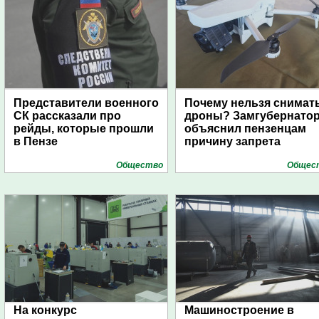
Представители военного
Почему нельзя снимат
СК рассказали про
дроны? Замгубернато
рейды, которые прошли
объяснил пензенцам
в Пензе
причину запрета
Общество
Общес
На конкурс
Машиностроение в