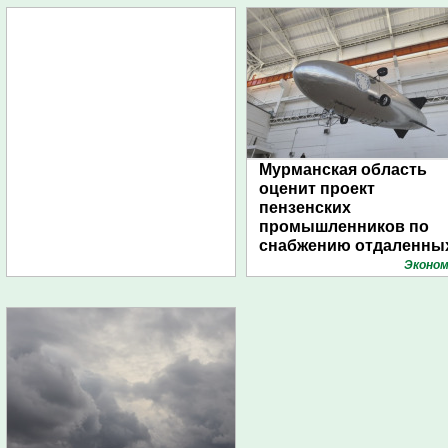
Мурманская область
оценит проект
пензенских
промышленников по
снабжению отдаленны
поселений с помощью
Эконом
дирижаблей