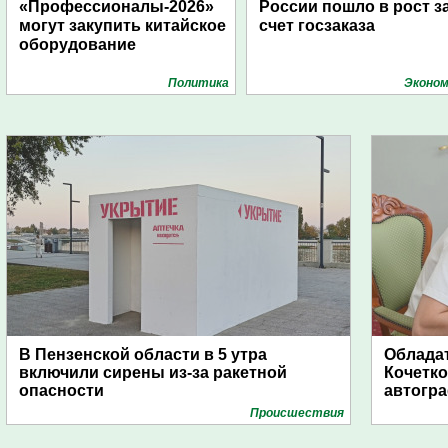
«Профессионалы-2026»
России пошло в рост з
могут закупить китайское
счет госзаказа
оборудование
Политика
Эконом
В Пензенской области в 5 утра
Обладат
включили сирены из-за ракетной
Кочетко
опасности
автогр
Проиcшествия