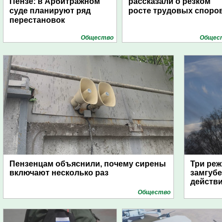
Пензе: в Арбитражном
рассказали о резком
суде планируют ряд
росте трудовых споро
перестановок
Общество
Общес
Пензенцам объяснили, почему сирены
Три реж
включают несколько раз
замгубе
действ
Общество