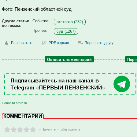
Фото: Пензенский областной суд
Другие статьи
Событие:
отставка (232)
по темам:
Прочее:
суд (1267)
Распечатать
PDF версия
Переслать другу
Оставить комментарий
Пере
Новости smi2.ru
КОММЕНТАРИИ
- Нажмите ,чтобы оценить