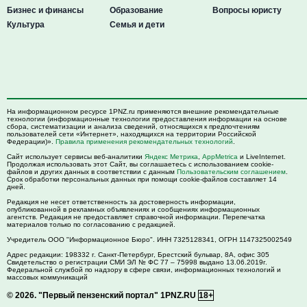
Бизнес и финансы
Образование
Вопросы юристу
Культура
Семья и дети
На информационном ресурсе 1PNZ.ru применяются внешние рекомендательные
технологии (информационные технологии предоставления информации на основе
сбора, систематизации и анализа сведений, относящихся к предпочтениям
пользователей сети «Интернет», находящихся на территории Российской
Федерации)».
Правила применения рекомендательных технологий
.
Сайт использует сервисы веб-аналитики
Яндекс Метрика
,
AppMetrica
и LiveInternet.
Продолжая использовать этот Сайт, вы соглашаетесь с использованием cookie-
файлов и других данных в соответствии с данным
Пользовательским соглашением
.
Срок обработки персональных данных при помощи cookie-файлов составляет 14
дней.
Редакция не несет ответственность за достоверность информации,
опубликованной в рекламных объявлениях и сообщениях информационных
агентств. Редакция не предоставляет справочной информации. Перепечатка
материалов только по согласованию с редакцией.
Учредитель ООО "Информационное Бюро". ИНН 7325128341, ОГРН 1147325002549
Адрес редакции:
198332
г. Санкт-Петербург,
Брестский бульвар, 8А, офис 305
Свидетельство о регистрации СМИ ЭЛ № ФС 77 – 75998 выдано 13.06.2019г.
Федеральной службой по надзору в сфере связи, информационных технологий и
массовых коммуникаций
© 2026.
"Первый пензенский портал" 1PNZ.RU
18+