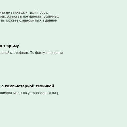
за не такой уж и тихий город.
мких убийств и покушений публичных
й вы можете ознакомиться в данном
 в тюрьму
орней картофеля. По факту инцидента
и с компьютерной техникой
инимают меры по установлению лиц,