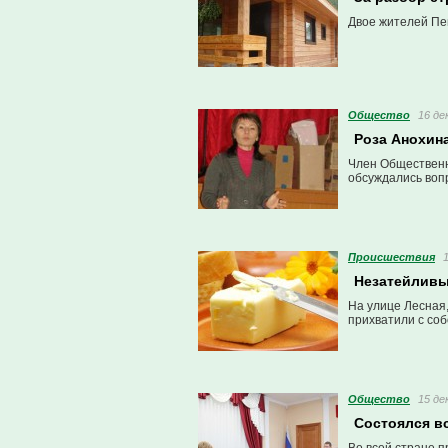
Двое жителей Пе
Общество
16 де
Роза Анохин
Член Общественн
обсуждались воп
Проиcшествия
Незатейливы
На улице Лесная
прихватили с со
Общество
15 де
Состоялся в