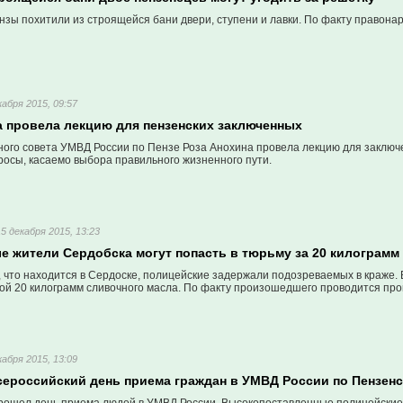
нзы похитили из строящейся бани двери, ступени и лавки. По факту правона
кабря 2015, 09:57
а провела лекцию для пензенских заключенных
ого совета УМВД России по Пензе Роза Анохина провела лекцию для заключ
росы, касаемо выбора правильного жизненного пути.
15 декабря 2015, 13:23
е жители Сердобска могут попасть в тюрьму за 20 килограмм
, что находится в Сердоске, полицейские задержали подозреваемых в краже.
бой 20 килограмм сливочного масла. По факту произошедшего проводится про
кабря 2015, 13:09
сероссийский день приема граждан в УМВД России по Пензен