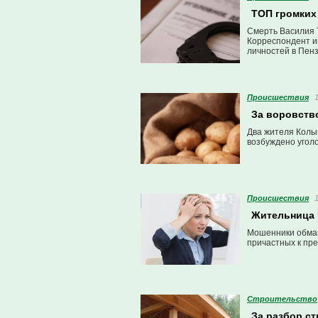
ТОП громких
Смерть Василия Т
Корреспондент и
личностей в Пенз
материале.
Проиcшествия
За воровств
Два жителя Колы
возбуждено угол
Проиcшествия
Жительница 
Мошенники обман
причастных к пр
Строительство
За разбор ст