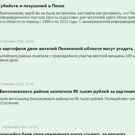
 убийств и покушений в Пензе
рапезникова, какой бы ни была ее причина, заставила нас вспомнить, что Пен
нформационного портала 1pnz.ru подготовил для читателей сайта обзор гро
е и области за период с 1990-х по 2015 годы. С вышеуказанной информацие
18 декабря 2015, 10:19
о картофеля двое жителей Пензенской области могут угодить
шлейского района похитили с приусадебного участка местной женщины 100 к
овное дело.
17 декабря 2015, 13:49
Бессоновского района заплатила 80 тысяч рублей за картинк
ули жительницу Бессоновского района на 80 тысяч рублей. Полицейские пр
еступлению.
16 декабря 2015, 12:15
роящейся бани двое пензенецев могут угодить за решетку