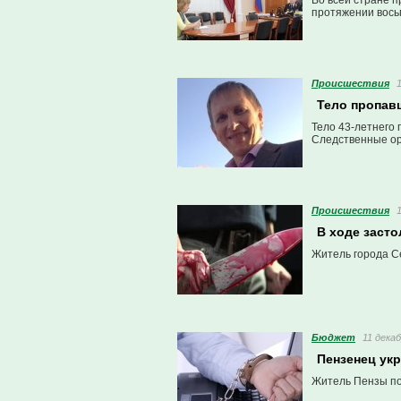
Во всей стране 
протяжении вось
Проиcшествия
Тело пропав
Тело 43-летнего
Следственные ор
Проиcшествия
В ходе заст
Житель города Се
Бюджет
11 декаб
Пензенец укр
Житель Пензы по