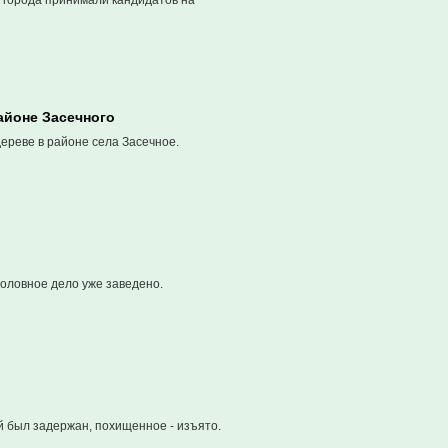
 города принимали кандидатов на
айоне Засечного
ереве в районе села Засечное.
головное дело уже заведено.
й был задержан, похищенное - изъято.