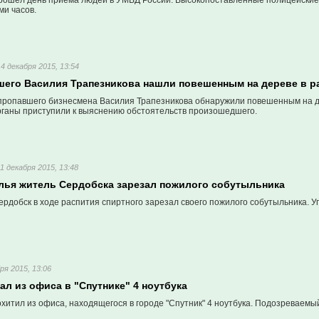
прошел день приема людей в УМВД России. Высокопоставленные полицейские
ми часов.
14 декабря 2015, 13:54
шего Василия Трапезникова нашли повешенным на дереве в р
 пропавшего бизнесмена Василия Трапезникова обнаружили повешенным на д
ганы приступили к выяснению обстоятельств произошедшего.
11 декабря 2015, 13:48
олья житель Сердобска зарезал пожилого собутыльника
рдобск в ходе распития спиртного зарезал своего пожилого собутыльника. У
ря 2015, 13:06
ал из офиса в "Спутнике" 4 ноутбука
хитил из офиса, находящегося в городе "Спутник" 4 ноутбука. Подозреваемы