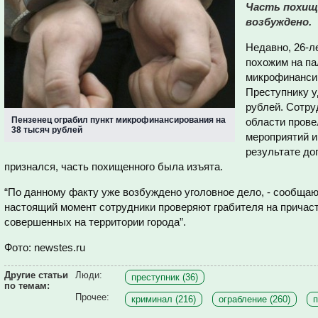
Часть похище
возбуждено.
Недавно, 26-л
похожим на па
микрофинансир
Преступнику у
рублей. Сотру
Пензенец ограбил пункт микрофинансирования на
области прове
38 тысяч рублей
мероприятий и
результате д
признался, часть похищенного была изъята.
“По данному факту уже возбуждено уголовное дело, - сообщаю
настоящий момент сотрудники проверяют грабителя на причаст
совершенных на территории города”.
Фото: newstes.ru
Другие статьи
Люди:
преступник (36)
по темам:
Прочее:
криминал (216)
ограбление (260)
п