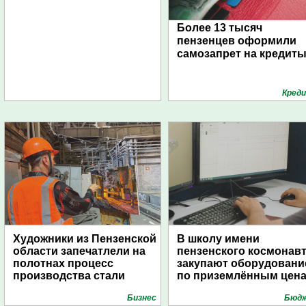
Более 13 тысяч
пензенцев оформили
самозапрет на кредит
Кред
Художники из Пензенской
В школу имени
области запечатлели на
пензенского космонав
полотнах процесс
закупают оборудовани
производства стали
по приземлённым цен
Бизнес
Бюд