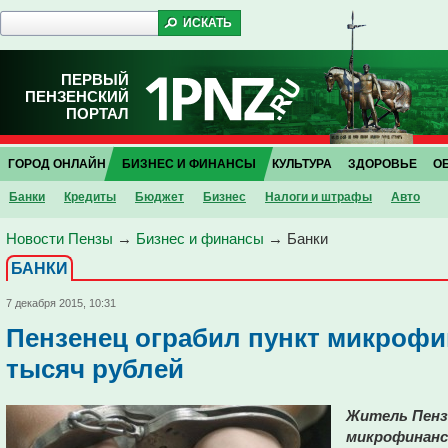
ПЕРВЫЙ
ПЕНЗЕНСКИЙ
ПОРТАЛ
ГОРОД ОНЛАЙН
БИЗНЕС И ФИНАНСЫ
КУЛЬТУРА
ЗДОРОВЬЕ
О
Банки
Кредиты
Бюджет
Бизнес
Налоги и штрафы
Авто
Новости Пензы
→
Бизнес и финансы
→
Банки
БАНКИ
7 декабря 2015, 10:31
Пензенец ограбил пункт микрофи
тысяч рублей
Житель Пенз
микрофинанси