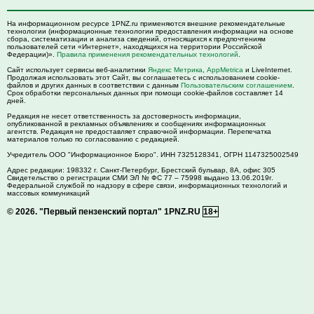
На информационном ресурсе 1PNZ.ru применяются внешние рекомендательные
технологии (информационные технологии предоставления информации на основе
сбора, систематизации и анализа сведений, относящихся к предпочтениям
пользователей сети «Интернет», находящихся на территории Российской
Федерации)».
Правила применения рекомендательных технологий
.
Сайт использует сервисы веб-аналитики
Яндекс Метрика
,
AppMetrica
и LiveInternet.
Продолжая использовать этот Сайт, вы соглашаетесь с использованием cookie-
файлов и других данных в соответствии с данным
Пользовательским соглашением
.
Срок обработки персональных данных при помощи cookie-файлов составляет 14
дней.
Редакция не несет ответственность за достоверность информации,
опубликованной в рекламных объявлениях и сообщениях информационных
агентств. Редакция не предоставляет справочной информации. Перепечатка
материалов только по согласованию с редакцией.
Учредитель ООО "Информационное Бюро". ИНН 7325128341, ОГРН 1147325002549
Адрес редакции:
198332
г. Санкт-Петербург,
Брестский бульвар, 8А, офис 305
Свидетельство о регистрации СМИ ЭЛ № ФС 77 – 75998 выдано 13.06.2019г.
Федеральной службой по надзору в сфере связи, информационных технологий и
массовых коммуникаций
© 2026.
"Первый пензенский портал" 1PNZ.RU
18+