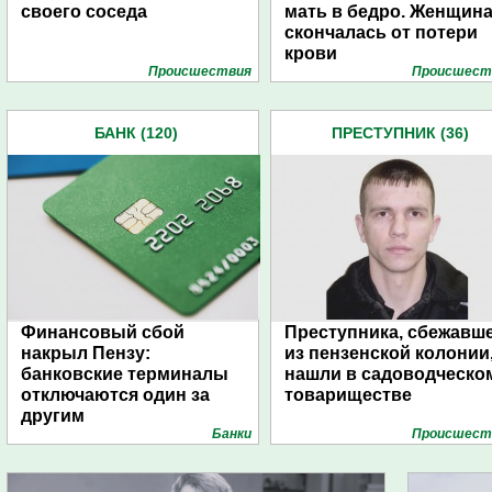
своего соседа
мать в бедро. Женщин
скончалась от потери
крови
Проиcшествия
Проиcшест
БАНК (120)
ПРЕСТУПНИК (36)
Финансовый сбой
Преступника, сбежавш
накрыл Пензу:
из пензенской колонии
банковские терминалы
нашли в садоводческо
отключаются один за
товариществе
другим
Банки
Проиcшест