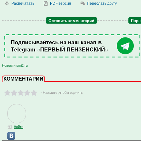
Распечатать
PDF версия
Переслать другу
Оставить комментарий
Пере
Новости smi2.ru
КОММЕНТАРИИ
- Нажмите ,чтобы оценить
Войти