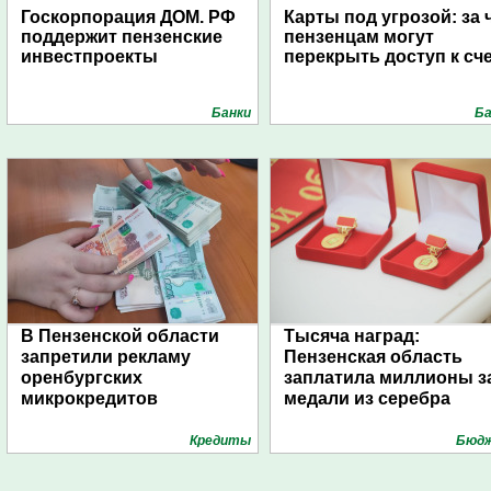
Госкорпорация ДОМ. РФ
Карты под угрозой: за 
поддержит пензенские
пензенцам могут
инвестпроекты
перекрыть доступ к сч
Банки
Ба
В Пензенской области
Тысяча наград:
запретили рекламу
Пензенская область
оренбургских
заплатила миллионы з
микрокредитов
медали из серебра
Кредиты
Бюд