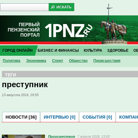
ПЕРВЫЙ
ПЕНЗЕНСКИЙ
ПОРТАЛ
ГОРОД ОНЛАЙН
БИЗНЕС И ФИНАНСЫ
КУЛЬТУРА
ЗДОРОВЬЕ
О
Политика
Экономика
Спорт
Общество
Проиcшествия
ТЕГИ
преступник
13 августа 2014, 19:55
НОВОСТИ [36]
ИНТЕРВЬЮ [0]
СОБЫТИЯ [0]
КОМПАНИ
Проиcшествия
7 апреля 2026, 13:00