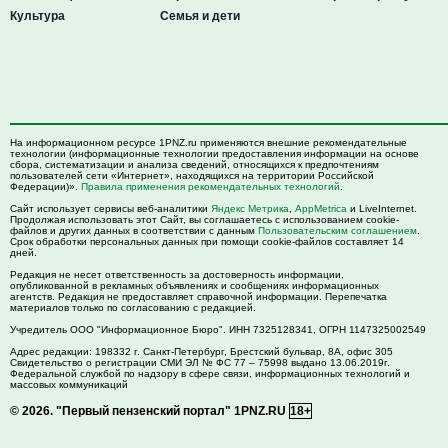
Культура
Семья и дети
На информационном ресурсе 1PNZ.ru применяются внешние рекомендательные
технологии (информационные технологии предоставления информации на основе
сбора, систематизации и анализа сведений, относящихся к предпочтениям
пользователей сети «Интернет», находящихся на территории Российской
Федерации)».
Правила применения рекомендательных технологий
.
Сайт использует сервисы веб-аналитики
Яндекс Метрика
,
AppMetrica
и LiveInternet.
Продолжая использовать этот Сайт, вы соглашаетесь с использованием cookie-
файлов и других данных в соответствии с данным
Пользовательским соглашением
.
Срок обработки персональных данных при помощи cookie-файлов составляет 14
дней.
Редакция не несет ответственность за достоверность информации,
опубликованной в рекламных объявлениях и сообщениях информационных
агентств. Редакция не предоставляет справочной информации. Перепечатка
материалов только по согласованию с редакцией.
Учредитель ООО "Информационное Бюро". ИНН 7325128341, ОГРН 1147325002549
Адрес редакции:
198332
г. Санкт-Петербург,
Брестский бульвар, 8А, офис 305
Свидетельство о регистрации СМИ ЭЛ № ФС 77 – 75998 выдано 13.06.2019г.
Федеральной службой по надзору в сфере связи, информационных технологий и
массовых коммуникаций
© 2026.
"Первый пензенский портал" 1PNZ.RU
18+