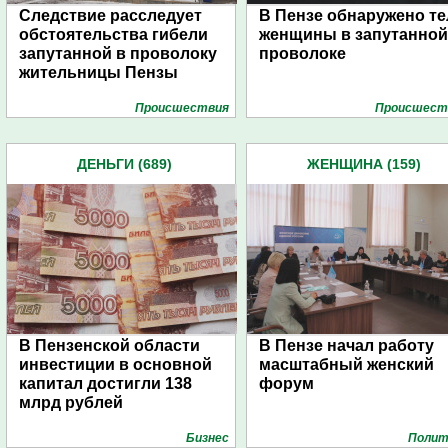
Следствие расследует
В Пензе обнаружено те
обстоятельства гибели
женщины в запутанной
запутанной в проволоку
проволоке
жительницы Пензы
Проиcшествия
Проиcшест
ДЕНЬГИ (689)
ЖЕНЩИНА (159)
В Пензенской области
В Пензе начал работу
инвестиции в основной
масштабный женский
капитал достигли 138
форум
млрд рублей
Бизнес
Полит