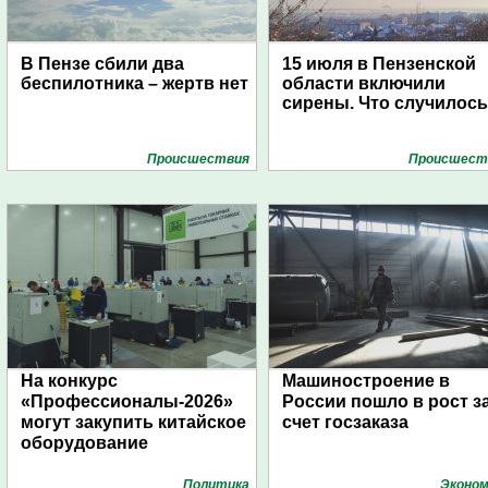
В Пензе сбили два
15 июля в Пензенской
беспилотника – жертв нет
области включили
сирены. Что случилос
Проиcшествия
Проиcшест
На конкурс
Машиностроение в
«Профессионалы-2026»
России пошло в рост з
могут закупить китайское
счет госзаказа
оборудование
Политика
Эконом