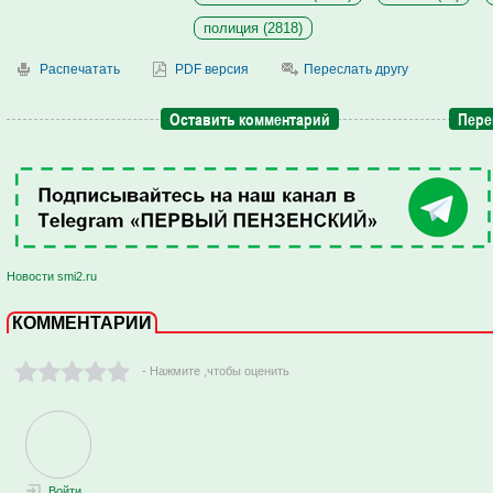
полиция (2818)
Распечатать
PDF версия
Переслать другу
Оставить комментарий
Пере
Новости smi2.ru
КОММЕНТАРИИ
- Нажмите ,чтобы оценить
Войти