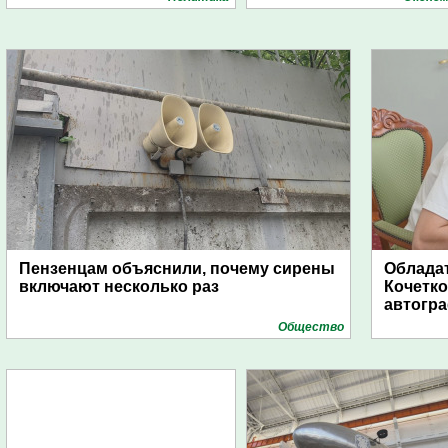
Пензенцам объяснили, почему сирены
Обладат
включают несколько раз
Кочетко
автогр
Общество