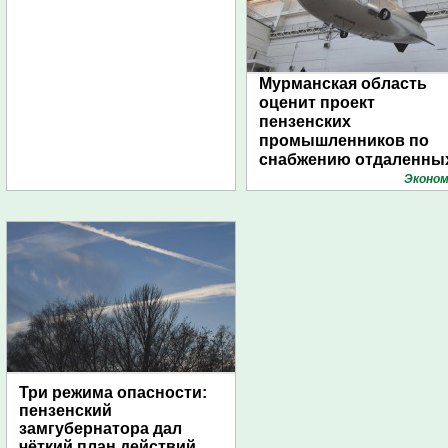
Мурманская область
оценит проект
пензенских
промышленников по
снабжению отдаленны
поселений с помощью
Эконом
дирижаблей
Три режима опасности:
пензенский
замгубернатора дал
чёткий план действий