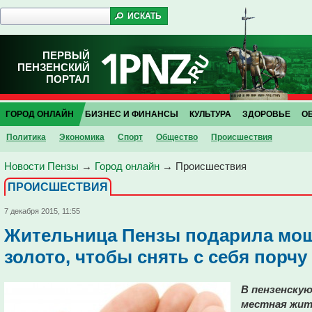
ПЕРВЫЙ
ПЕНЗЕНСКИЙ
ПОРТАЛ
ГОРОД ОНЛАЙН
БИЗНЕС И ФИНАНСЫ
КУЛЬТУРА
ЗДОРОВЬЕ
О
Политика
Экономика
Спорт
Общество
Проиcшествия
Новости Пензы
→
Город онлайн
→
Проиcшествия
ПРОИCШЕСТВИЯ
7 декабря 2015, 11:55
Жительница Пензы подарила мош
золото, чтобы снять с себя порчу
В пензенску
местная жит