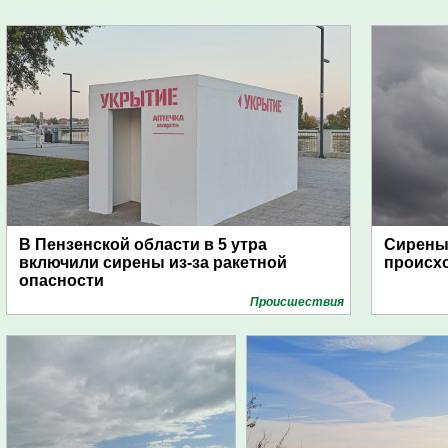
В Пензенской области в 5 утра
Сирены 
включили сирены из-за ракетной
происх
опасности
Проиcшествия