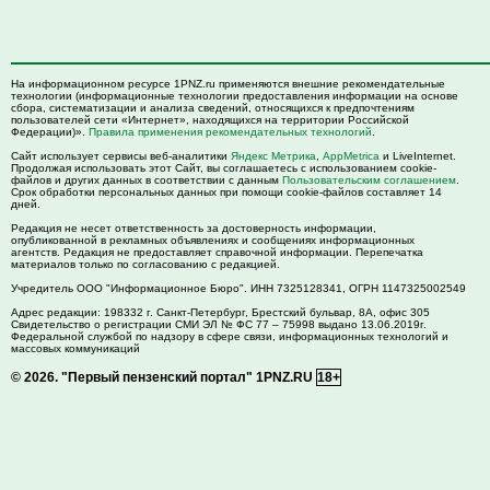
На информационном ресурсе 1PNZ.ru применяются внешние рекомендательные
технологии (информационные технологии предоставления информации на основе
сбора, систематизации и анализа сведений, относящихся к предпочтениям
пользователей сети «Интернет», находящихся на территории Российской
Федерации)».
Правила применения рекомендательных технологий
.
Сайт использует сервисы веб-аналитики
Яндекс Метрика
,
AppMetrica
и LiveInternet.
Продолжая использовать этот Сайт, вы соглашаетесь с использованием cookie-
файлов и других данных в соответствии с данным
Пользовательским соглашением
.
Срок обработки персональных данных при помощи cookie-файлов составляет 14
дней.
Редакция не несет ответственность за достоверность информации,
опубликованной в рекламных объявлениях и сообщениях информационных
агентств. Редакция не предоставляет справочной информации. Перепечатка
материалов только по согласованию с редакцией.
Учредитель ООО "Информационное Бюро". ИНН 7325128341, ОГРН 1147325002549
Адрес редакции:
198332
г. Санкт-Петербург,
Брестский бульвар, 8А, офис 305
Свидетельство о регистрации СМИ ЭЛ № ФС 77 – 75998 выдано 13.06.2019г.
Федеральной службой по надзору в сфере связи, информационных технологий и
массовых коммуникаций
© 2026.
"Первый пензенский портал" 1PNZ.RU
18+