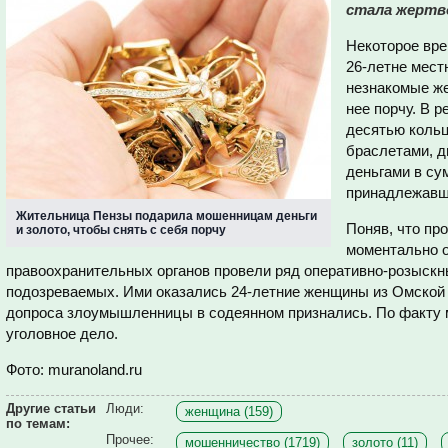
стала жертв
Некоторое вре
26-летне мест
незнакомые ж
нее порчу. В 
десятью кольц
браслетами, д
деньгами в су
принадлежавш
Жительница Пензы подарила мошенницам деньги
Поняв, что пр
и золото, чтобы снять с себя порчу
моментально о
правоохранительных органов провели ряд оперативно-розыскн
подозреваемых. Ими оказались 24-летние женщины из Омской 
допроса злоумышленницы в содеянном признались. По факту
уголовное дело.
Фото: muranoland.ru
Другие статьи
Люди:
женщина (159)
по темам:
Прочее:
мошенничество (1719)
золото (11)