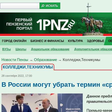
ПЕРВЫЙ
ПЕНЗЕНСКИЙ
ПОРТАЛ
ГОРОД ОНЛАЙН
БИЗНЕС И ФИНАНСЫ
КУЛЬТУРА
ЗДОРОВЬЕ
О
ВУЗы
Школы
Дошкольное образование
Дополнительное образо
Новости Пензы
→
Образование
→
Колледжи,Техникумы
КОЛЛЕДЖИ,ТЕХНИКУМЫ
28 сентября 2022, 17:00
В России могут убрать термин «с
Данное предл
правительст
Премьер-мини