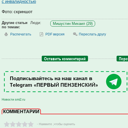
с инвалидностью
Фото: скриншот
Другие статьи
Люди:
Мишустин Михаил (29)
по темам:
Распечатать
PDF версия
Переслать другу
Оставить комментарий
Пере
Новости smi2.ru
КОММЕНТАРИИ
- Нажмите ,чтобы оценить