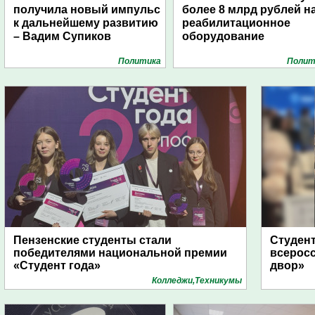
получила новый импульс
более 8 млрд рублей н
к дальнейшему развитию
реабилитационное
– Вадим Супиков
оборудование
Политика
Полит
Пензенские студенты стали
Студент
победителями национальной премии
всеросс
«Студент года»
двор»
Колледжи,Техникумы