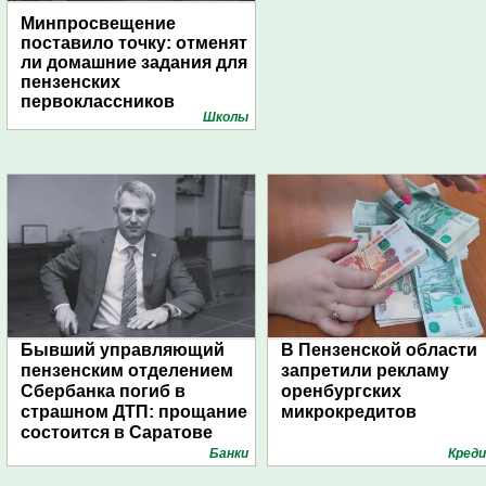
Минпросвещение
поставило точку: отменят
ли домашние задания для
пензенских
первоклассников
Школы
Бывший управляющий
В Пензенской области
пензенским отделением
запретили рекламу
Сбербанка погиб в
оренбургских
страшном ДТП: прощание
микрокредитов
состоится в Саратове
Банки
Кред