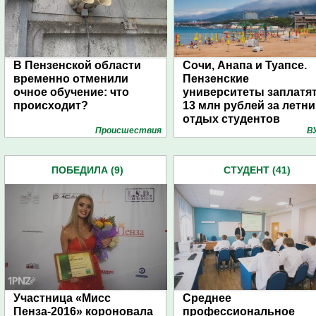
В Пензенской области
Сочи, Анапа и Туапсе.
временно отменили
Пензенские
очное обучение: что
университеты заплатя
происходит?
13 млн рублей за летн
отдых студентов
Проиcшествия
В
ПОБЕДИЛА (9)
СТУДЕНТ (41)
Участница «Мисс
Среднее
Пенза-2016» короновала
профессиональное