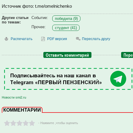
Источник фото: t.me/omelnichenko
Другие статьи
Событие:
победила (9)
по темам:
Прочее:
студент (41)
Распечатать
PDF версия
Переслать другу
Оставить комментарий
Пере
Новости smi2.ru
КОММЕНТАРИИ
- Нажмите ,чтобы оценить