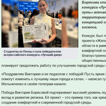
Борясова ст
конкурса «Лу
путь» впеча
территориал
концепцией о
космоса.
Конкурс был п
проекта «Жиль
области в ра
комфортной го
Студентка из Пензы стала победителем
всероссийского конкурса «Лучший двор»
благоустроено
общественных 
планирует продолжать работу по улучшению городской среды 
«Поздравляю Викторию и ее педагогов с победой! Пусть яркие
помогут изменить к лучшему наши города и села», – написал г
Мельниченко в своём телеграм-канале:
Победа Виктории Борясовой подчеркивает высокий уровень под
вклад в развитие региона. Её проект – это пример того, как кр
создание комфортной и современной городской среды.