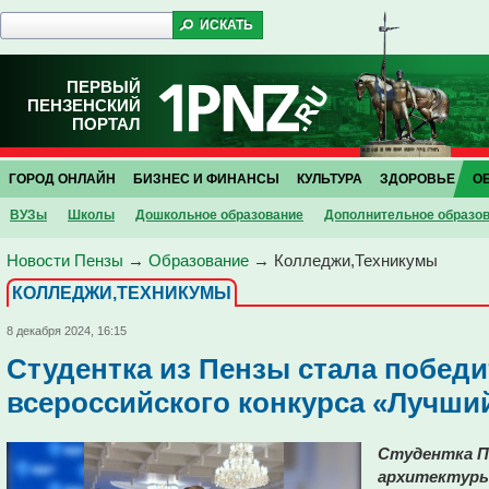
ПЕРВЫЙ
ПЕНЗЕНСКИЙ
ПОРТАЛ
ГОРОД ОНЛАЙН
БИЗНЕС И ФИНАНСЫ
КУЛЬТУРА
ЗДОРОВЬЕ
О
ВУЗы
Школы
Дошкольное образование
Дополнительное образо
Новости Пензы
→
Образование
→
Колледжи,Техникумы
КОЛЛЕДЖИ,ТЕХНИКУМЫ
8 декабря 2024, 16:15
Студентка из Пензы стала побед
всероссийского конкурса «Лучши
Студентка П
архитектуры