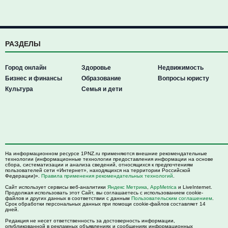
РАЗДЕЛЫ
Город онлайн
Здоровье
Недвижимость
Бизнес и финансы
Образование
Вопросы юристу
Культура
Семья и дети
На информационном ресурсе 1PNZ.ru применяются внешние рекомендательные
технологии (информационные технологии предоставления информации на основе
сбора, систематизации и анализа сведений, относящихся к предпочтениям
пользователей сети «Интернет», находящихся на территории Российской
Федерации)».
Правила применения рекомендательных технологий
.
Сайт использует сервисы веб-аналитики
Яндекс Метрика
,
AppMetrica
и LiveInternet.
Продолжая использовать этот Сайт, вы соглашаетесь с использованием cookie-
файлов и других данных в соответствии с данным
Пользовательским соглашением
.
Срок обработки персональных данных при помощи cookie-файлов составляет 14
дней.
Редакция не несет ответственность за достоверность информации,
опубликованной в рекламных объявлениях и сообщениях информационных