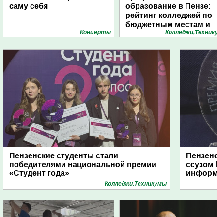
саму себя
образование в Пензе:
рейтинг колледжей по
бюджетным местам и
Концерты
Колледжи,Техник
конкурсу. Инфографик
1pnz
Пензенские студенты стали
Пензенс
победителями национальной премии
ссузом 
«Студент года»
информ
Колледжи,Техникумы