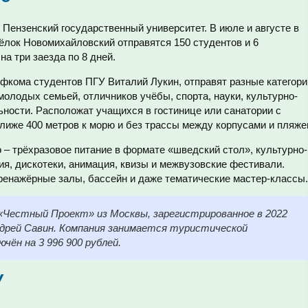
Пензенский государственный университет. В июле и августе в
ёлок Новомихайловский отправятся 150 студентов и 6
а три заезда по 8 дней.
фкома студентов ПГУ Виталий Лукин, отправят разные категори
молодых семьей, отличников учёбы, спорта, науки, культурно-
ности. Расположат учащихся в гостинице или санатории с
лиже 400 метров к морю и без трассы между корпусами и пляже
– трёхразовое питание в формате «шведский стол», культурно-
я, дискотеки, анимация, квизы и межвузовские фестивали.
ренажёрные залы, бассейн и даже тематические мастер-классы.
естный Проект» из Москвы, зарегистрированное в 2022
ндрей Савин. Компания занимается туристической
ён на 3 996 900 рублей.
У