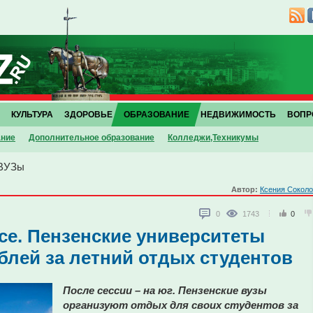
КУЛЬТУРА
ЗДОРОВЬЕ
ОБРАЗОВАНИЕ
НЕДВИЖИМОСТЬ
ВОПР
ание
Дополнительное образование
Колледжи,Техникумы
ВУЗы
Автор:
Ксения Сокол
0
1743
0
псе. Пензенские университеты
ублей за летний отдых студентов
После сессии – на юг. Пензенские вузы
организуют отдых для своих студентов за