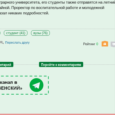
рарного университета, его студенты также отправятся на летни
тайной. Проректор по воспитательной работе и молодежной
азал никаких подробностей.
студент (41)
вузы (76)
Переслать другу
Рейтинг
0
ентарий
Перейти к комментариям