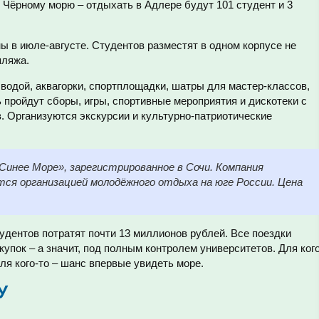
 Чёрному морю – отдыхать в Адлере будут 101 студент и 3
ы в июле-августе. Студентов разместят в одном корпусе не
пляжа.
 водой, аквагорки, спортплощадки, шатры для мастер-классов,
 пройдут сборы, игры, спортивные мероприятия и дискотеки с
в. Организуются экскурсии и культурно-патриотические
нее Море», зарегистрированное в Сочи. Компания
тся организацией молодёжного отдыха на юге России. Цена
тудентов потратят почти 13 миллионов рублей. Все поездки
упок – а значит, под полным контролем университетов. Для кого
для кого-то – шанс впервые увидеть море.
У