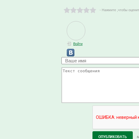
- Нажмите ,чтобы оцени
Войти
М