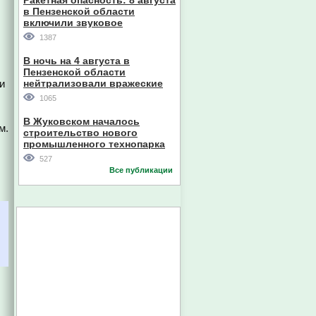
Ракетная опасность: 8 августа
в Пензенской области
включили звуковое
оповещение
1387
В ночь на 4 августа в
Пензенской области
и
нейтрализовали вражеские
дроны
1065
В Жуковском началось
м.
строительство нового
промышленного технопарка
527
Все публикации