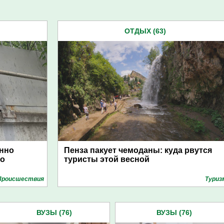
ОТДЫХ (63)
енно
Пенза пакует чемоданы: куда рвутся
то
туристы этой весной
Проиcшествия
Туриз
ВУЗЫ (76)
ВУЗЫ (76)