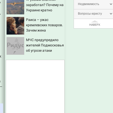
об ударах России 9
е
заработал? Почему на
Недвижимость
августа 2026 года
Украине кратно
,
Вопросы юристу
увеличилась точность
Раиса – ужас
попаданий по
кремлевских поваров.
НАВЕРХ
объектам ВСУ
Зачем жена
Горбачева требовала
МЧС предупредило
пять видов каши
жителей Подмосковья
каждое утро?
об угрозе атаки
дронов
к
в
 –