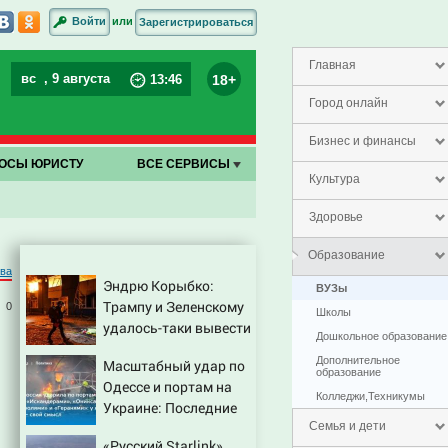
или
Войти
Зарегистрироваться
Главная
вс
, 9 августа
18+
13
:
46
Город онлайн
Бизнес и финансы
ОСЫ ЮРИСТУ
ВСЕ СЕРВИСЫ
Культура
Здоровье
Образование
ова
Эндрю Корыбко:
ВУЗы
Трампу и Зеленскому
0
Школы
удалось-таки вывести
Дошкольное образование
Путина из себя – но
Дополнительное
Масштабный удар по
хотелось бы большего
образование
Одессе и портам на
Колледжи,Техникумы
Украине: Последние
новости, подробности
Семья и дети
«Русский Starlink»