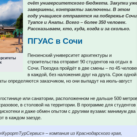
счёт университетского бюджета. Закупки уж
завершены, контракты заключены. В этом
году учащиеся отправятся на побережье Сочи
Туапсе и Анапы. Всего – более 350 человек.
Рассказываем, кто, куда, когда и за сколько.
ПГУАС в Сочи
Пензенский университет архитектуры и
верситеты
строительства отправит 90 студентов на отдых в
х
Сочи. Поездка пройдёт в две смены – по 45 челове
в каждой, без наложения друг на друга. Срок одной
даты определяются заказчиком, но они выпадут на июль-август
 гостинице или санатории, расположенном не дальше 500 метро
хразовое, в столовой на территории. В программе для студентов
 дискотеки и даже обмен опытом с другими вузами: минимум два
т в каждом заезде.
урортТурСервис» – компания из Краснодарского края,