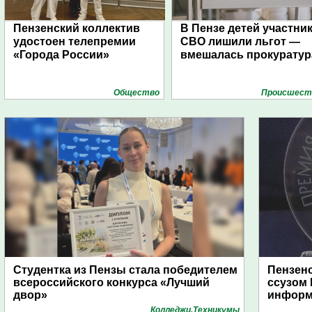
Пензенский коллектив
В Пензе детей участни
удостоен телепремии
СВО лишили льгот —
«Города России»
вмешалась прокуратур
Общество
Проиcшест
Студентка из Пензы стала победителем
Пензенс
всероссийского конкурса «Лучший
ссузом 
двор»
информ
Колледжи,Техникумы