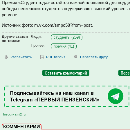
Премия «Студент года» остаётся важной площадкой для подде
победы пензенских студентов подчеркивают высокий уровень о
регионе.
Источник фото: m.vk.com/smpo58?from=post.
Другие статьи
Люди:
студенты (259)
по темам:
Прочее:
премия (41)
Распечатать
PDF версия
Переслать другу
Оставить комментарий
Пере
Новости smi2.ru
КОММЕНТАРИИ