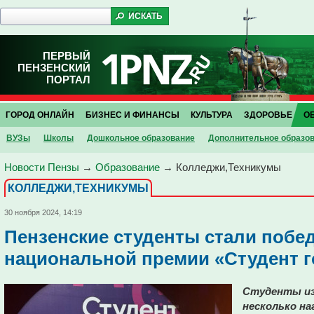
ПЕРВЫЙ
ПЕНЗЕНСКИЙ
ПОРТАЛ
ГОРОД ОНЛАЙН
БИЗНЕС И ФИНАНСЫ
КУЛЬТУРА
ЗДОРОВЬЕ
О
ВУЗы
Школы
Дошкольное образование
Дополнительное образо
Новости Пензы
→
Образование
→
Колледжи,Техникумы
КОЛЛЕДЖИ,ТЕХНИКУМЫ
30 ноября 2024, 14:19
Пензенские студенты стали побе
национальной премии «Студент г
Студенты из
несколько на