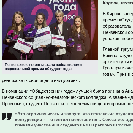
Кирове, вклю
В Кирове заве
премия «Студ
образовательн
Пензенской о
успехов, побе
Главной триу
Бакина, студе
архитектуры и
Пензенские студенты стали победителями
Гран-при и од
национальной премии «Студент года»
года». Приз в 
реализовать свои идеи и инициативы.
В номинации «Общественник года» лучшей была признана Анас
Пензенского социально-педагогического колледжа. А звание 
Проворкин, студент Пензенского колледжа пищевой промышле
«Это огромная честь и заслуга, что пензенские студен
конкуренции», – отметил представитель Союза молоде
приняли участие 400 студентов из 60 регионов России