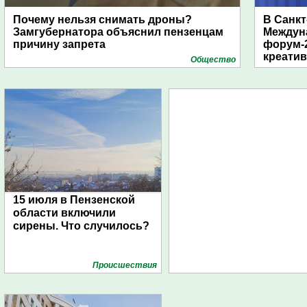
Почему нельзя снимать дроны?
В Санкт
Замгубернатора объяснил пензенцам
Междун
причину запрета
форум-2
креати
Общество
15 июля в Пензенской
области включили
сирены. Что случилось?
Проиcшествия