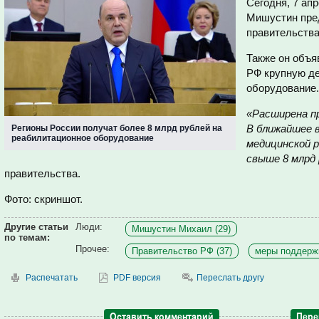
Сегодня, 7 ап
Мишустин пред
правительства
Также он объя
РФ крупную д
оборудование.
«Расширена п
В ближайшее 
Регионы России получат более 8 млрд рублей на
реабилитационное оборудование
медицинской 
свыше 8 млрд
правительства.
Фото: скриншот.
Другие статьи
Люди:
Мишустин Михаил (29)
по темам:
Прочее:
Правительство РФ (37)
меры поддержк
Распечатать
PDF версия
Переслать другу
Оставить комментарий
Пере