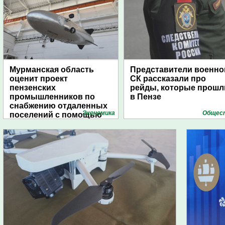
Мурманская область
Представители военно
оценит проект
СК рассказали про
пензенских
рейды, которые прошл
промышленников по
в Пензе
снабжению отдаленных
Экономика
Общес
поселений с помощью
дирижаблей