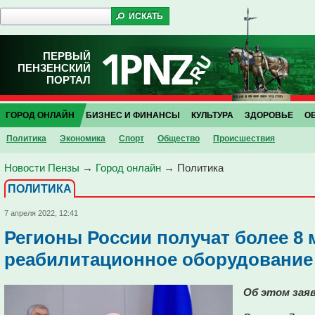
ПЕРВЫЙ
ПЕНЗЕНСКИЙ
ПОРТАЛ
ГОРОД ОНЛАЙН
БИЗНЕС И ФИНАНСЫ
КУЛЬТУРА
ЗДОРОВЬЕ
О
Политика
Экономика
Спорт
Общество
Проиcшествия
Новости Пензы
→
Город онлайн
→
Политика
ПОЛИТИКА
7 апреля 2022, 12:41
Регионы России получат более 8 
реабилитационное оборудование
Об этом зая