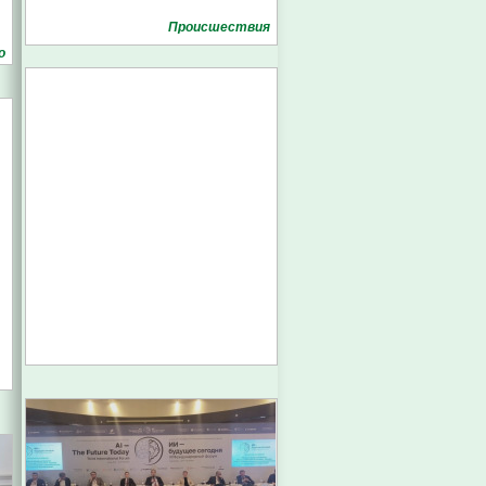
Проиcшествия
о