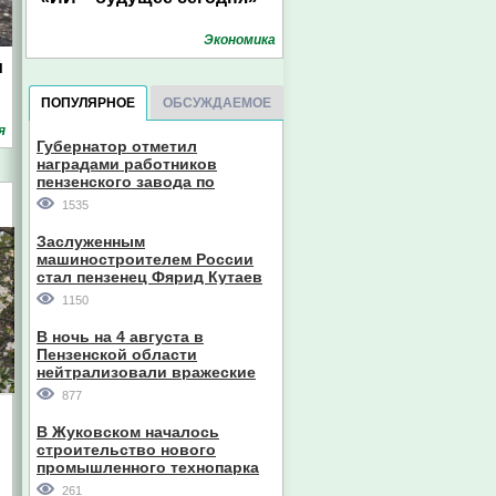
Экономика
м
ПОПУЛЯРНОЕ
ОБСУЖДАЕМОЕ
я
Губернатор отметил
наградами работников
пензенского завода по
производству станков
1535
Заслуженным
машиностроителем России
стал пензенец Фярид Кутаев
1150
В ночь на 4 августа в
Пензенской области
нейтрализовали вражеские
дроны
877
и
В Жуковском началось
строительство нового
промышленного технопарка
261