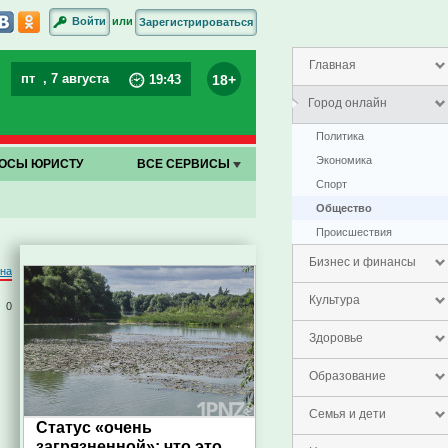
или
Войти
Зарегистрироваться
Главная
пт
, 7 августа
18+
19
:
43
Город онлайн
Политика
Экономика
ОСЫ ЮРИСТУ
ВСЕ СЕРВИСЫ
Спорт
Общество
Проиcшествия
Бизнес и финансы
на
Культура
0
Здоровье
Образование
Семья и дети
Статус «очень
загрязненной»: что это