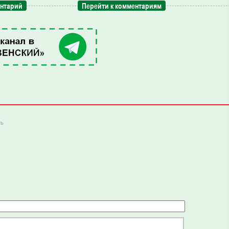
ентарий
Перейти к комментариям
ть