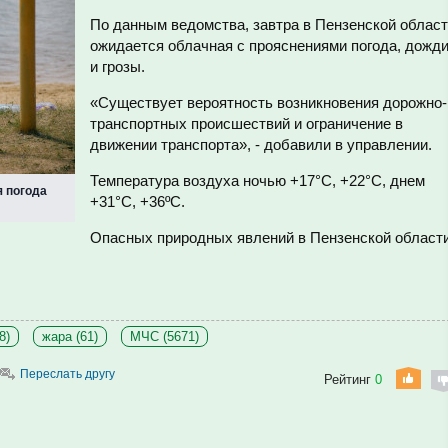
По данным ведомства, завтра в Пензенской облас
ожидается облачная с прояснениями погода, дожд
и грозы.
«Существует вероятность возникновения дорожно-
транспортных происшествий и ограничение в
движении транспорта», - добавили в управлении.
Температура воздуха ночью +17°С, +22°С, днем
я погода
+31°С, +36ºС.
Опасных природных явлений в Пензенской област
8)
жара (61)
МЧС (5671)
Переслать другу
Рейтинг
0