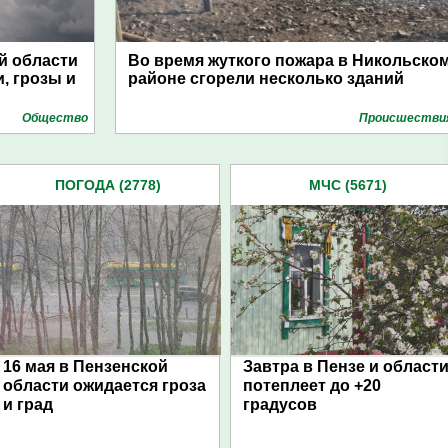
й области
Во время жуткого пожара в Никольско
, грозы и
районе сгорели несколько зданий
Общество
Проиcшестви
ПОГОДА (2778)
МЧС (5671)
16 мая в Пензенской
Завтра в Пензе и област
области ожидается гроза
потеплеет до +20
и град
градусов