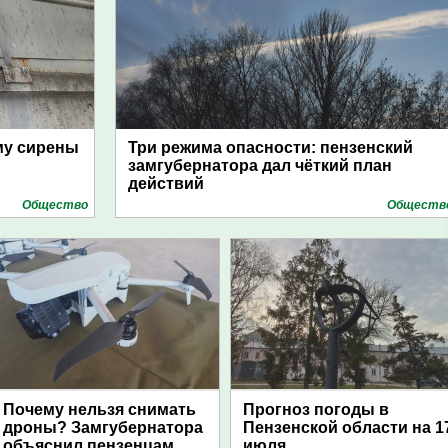
му сирены
Три режима опасности: пензенский
замгубернатора дал чёткий план
действий
Общество
Обществ
Почему нельзя снимать
Прогноз погоды в
дроны? Замгубернатора
Пензенской области на 1
объяснил пензенцам
июля