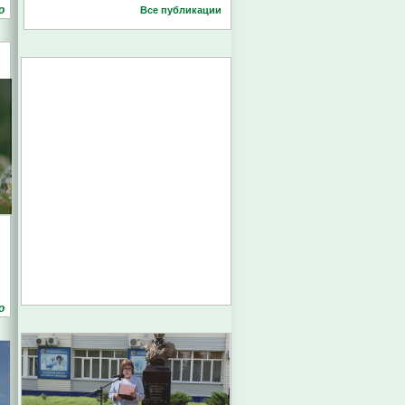
о
Все публикации
о