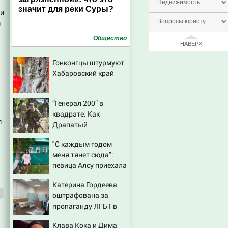
Недвижимость
значит для реки Суры?
ти
Вопросы юристу
и
Общество
НАВЕРХ
Гонконгцы штурмуют
Хабаровский край
“Генерал 200” в
квадрате. Как
и
Драпатый
переплюнул Сырского
"С каждым годом
меня тянет сюда":
певица Алсу приехала
в татарскую деревню,
Катерина Гордеева
где прошло ее детство
оштрафована за
07/08/2026 – Новости
пропаганду ЛГБТ в
интернете - Новости
Клава Кока и Дима
на Вести.ru