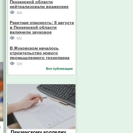
Пензенской области
нейтрализовали вражеские
дроны
908
Ракетная опасность: 8 августа
в Пензенской области
включили звуковое
оповещение
602
В Жуковском началось
строительство нового
промышленного технопарка
329
Все публикации
м
Пензенскому колледжу