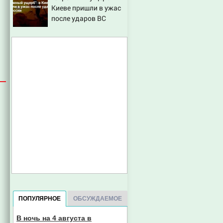
Киеве пришли в ужас
рассказал, что его
после ударов ВС
папа нырнул и пропал
России
ПОПУЛЯРНОЕ
ОБСУЖДАЕМОЕ
В ночь на 4 августа в