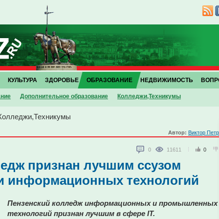
КУЛЬТУРА
ЗДОРОВЬЕ
ОБРАЗОВАНИЕ
НЕДВИЖИМОСТЬ
ВОПР
ание
Дополнительное образование
Колледжи,Техникумы
Колледжи,Техникумы
Автор:
Виктор Пет
0
11611
0
ледж признан лучшим ссузом
ии информационных технологий
Пензенский колледж информационных и промышленных
технологий признан лучшим в сфере IT.