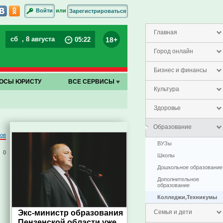
или
Войти
Зарегистрироваться
Главная
сб
, 8 августа
18+
05
:
23
Город онлайн
Бизнес и финансы
ОСЫ ЮРИСТУ
ВСЕ СЕРВИСЫ
Культура
Здоровье
Образование
ров
ВУЗы
0
Школы
Дошкольное образование
Дополнительное
образование
Колледжи,Техникумы
Экс-министр образования
Семья и дети
Пензенской области уже