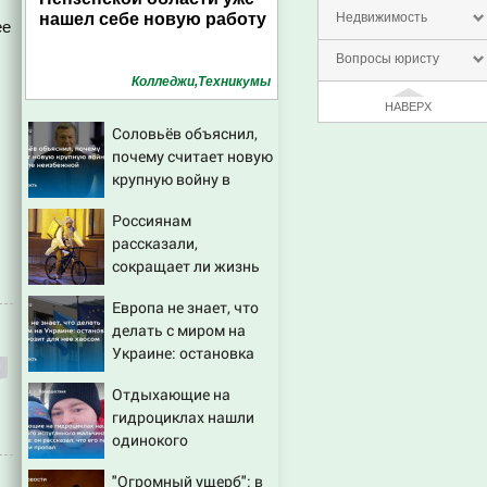
нашел себе новую работу
Недвижимость
ее
Вопросы юристу
Колледжи,Техникумы
НАВЕРХ
Соловьёв объяснил,
почему считает новую
крупную войну в
Европе неизбежной
Россиянам
рассказали,
сокращает ли жизнь
ночная работа
Европа не знает, что
делать с миром на
Украине: остановка
боев грозит для нее
Отдыхающие на
хаосом
гидроциклах нашли
одинокого
испуганного мальчика
"Огромный ущерб": в
на лодке: он