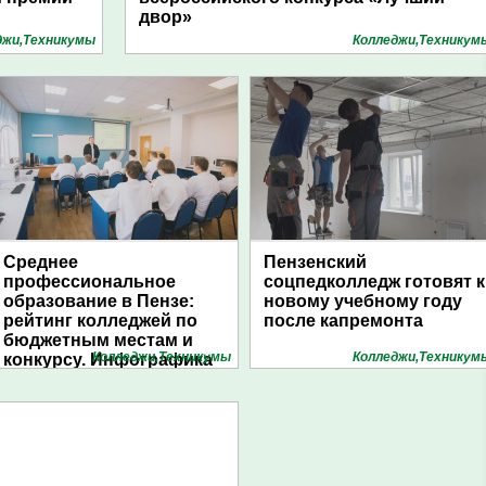
двор»
джи,Техникумы
Колледжи,Техникум
Среднее
Пензенский
профессиональное
соцпедколледж готовят к
образование в Пензе:
новому учебному году
рейтинг колледжей по
после капремонта
бюджетным местам и
Колледжи,Техникумы
Колледжи,Техникум
конкурсу. Инфографика
1pnz